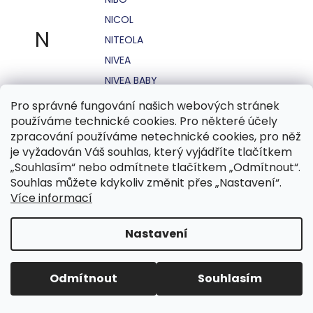
NICOL
N
NITEOLA
NIVEA
NIVEA BABY
NIVEA MEN
Pro správné fungování našich webových stránek
používáme technické cookies. Pro některé účely
NIVEA SUN
zpracování používáme netechnické cookies, pro něž
NO STRESS
je vyžadován Váš souhlas, který vyjádříte tlačítkem
NOHEL GARDEN
„Souhlasím“ nebo odmítnete tlačítkem „Odmítnout“.
Souhlas můžete kdykoliv změnit přes „Nastavení“.
NORDICS
Více informací
NUBIAN
NUK
Nastavení
NUXE
Odmítnout
Souhlasím
O.B.
OASIS