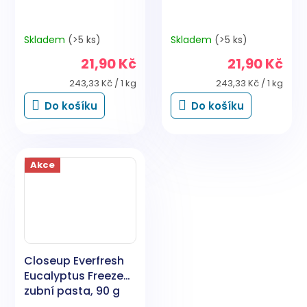
Skladem
(>5 ks)
Skladem
(>5 ks)
21,90 Kč
21,90 Kč
Měrná
Měrná
243,33 Kč / 1 kg
243,33 Kč / 1 kg
cena:
cena:
Do košíku
Do košíku
Akce
Closeup Everfresh
Eucalyptus Freeze
zubní pasta, 90 g