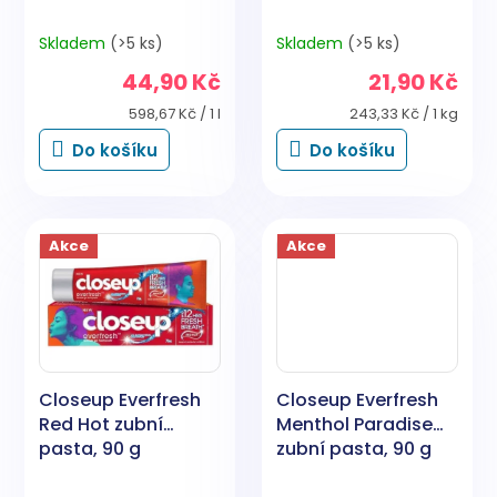
Skladem
(>5 ks)
Skladem
(>5 ks)
44,90 Kč
21,90 Kč
Měrná
Měrná
598,67 Kč / 1 l
243,33 Kč / 1 kg
cena:
cena:
Do košíku
Do košíku
Akce
Akce
Closeup Everfresh
Closeup Everfresh
Red Hot zubní
Menthol Paradise
pasta, 90 g
zubní pasta, 90 g