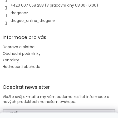
v
+420 607 058 258 (v pracovní dny 08:00-16:00)
k
y
drogeocz
v
drogeo_online_drogerie
ý
p
i
s
Informace pro vás
u
Doprava a platba
Obchodní podmínky
Kontakty
Hodnocení obchodu
Odebírat newsletter
Vložte svůj e-mail a my vám budeme zasílat informace o
nových produktech na našem e-shopu.
E-mail