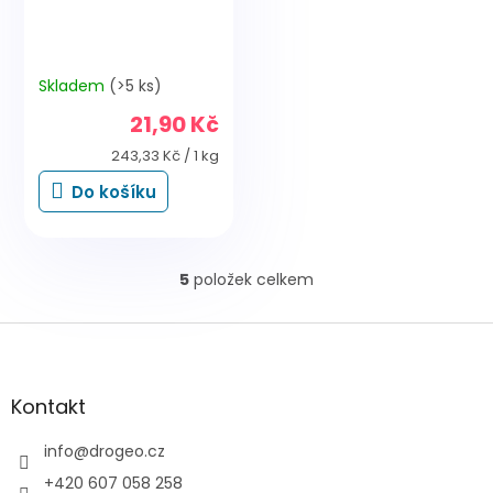
Skladem
(>5 ks)
21,90 Kč
Měrná
243,33 Kč / 1 kg
cena:
Do košíku
5
položek celkem
O
v
l
Z
á
á
d
p
a
a
Kontakt
c
t
í
í
info
@
drogeo.cz
p
r
+420 607 058 258