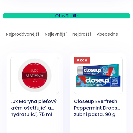
Otevřít filtr
Ř
a
Nejprodávanější
Nejlevnější
Nejdražší
Abecedně
z
e
V
n
ý
í
Akce
p
p
i
r
s
o
p
d
r
u
o
k
Lux Maryna pleťový
Closeup Everfresh
d
t
krém ošetřující a
Peppermint Drops
u
ů
hydratující, 75 ml
zubní pasta, 90 g
k
t
ů