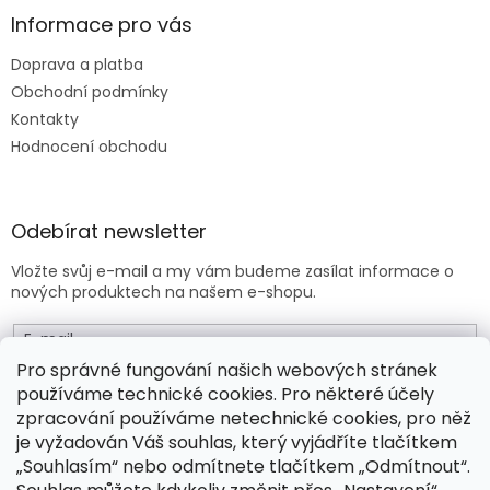
Informace pro vás
Doprava a platba
Obchodní podmínky
Kontakty
Hodnocení obchodu
Odebírat newsletter
Vložte svůj e-mail a my vám budeme zasílat informace o
nových produktech na našem e-shopu.
E-mail
Pro správné fungování našich webových stránek
používáme technické cookies. Pro některé účely
Vložením e-mailu souhlasíte s
obchodními podmínkami
.
zpracování používáme netechnické cookies, pro něž
je vyžadován Váš souhlas, který vyjádříte tlačítkem
PŘIHLÁSIT SE
„Souhlasím“ nebo odmítnete tlačítkem „Odmítnout“.