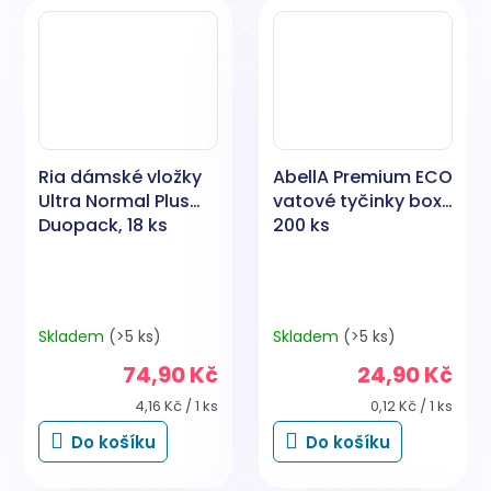
Ria dámské vložky
AbellA Premium ECO
Ultra Normal Plus
vatové tyčinky box,
Duopack, 18 ks
200 ks
Skladem
(>5 ks)
Skladem
(>5 ks)
74,90 Kč
24,90 Kč
Měrná
Měrná
4,16 Kč / 1 ks
0,12 Kč / 1 ks
cena:
cena:
Do košíku
Do košíku