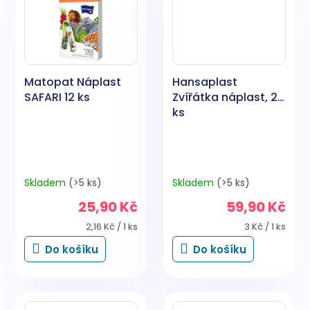
Matopat Náplast
Hansaplast
SAFARI 12 ks
Zvířátka náplast, 20
ks
Skladem
(>5 ks)
Skladem
(>5 ks)
25,90 Kč
59,90 Kč
Měrná
Měrná
2,16 Kč / 1 ks
3 Kč / 1 ks
cena:
cena:
Do košíku
Do košíku