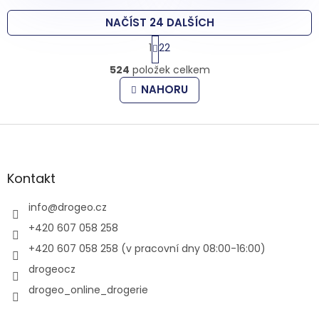
NAČÍST 24 DALŠÍCH
S
1
22
t
O
r
524
položek celkem
v
á
l
n
NAHORU
k
á
o
d
v
Z
a
á
c
á
n
í
p
í
p
a
Kontakt
r
t
v
í
info
@
drogeo.cz
k
y
+420 607 058 258
v
+420 607 058 258 (v pracovní dny 08:00-16:00)
ý
p
drogeocz
i
drogeo_online_drogerie
s
u