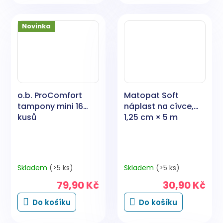
Novinka
o.b. ProComfort
Matopat Soft
tampony mini 16
náplast na cívce,
kusů
1,25 cm × 5 m
Skladem
(>5 ks)
Skladem
(>5 ks)
79,90 Kč
30,90 Kč
Do košíku
Do košíku