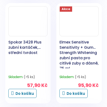
Akce
Spokar 3428 Plus
Elmex Sensitive
zubní kartáček,
Sensitivity + Gum
střední tvrdost
Strength Whitening
zubní pasta pro
citlivé zuby a dásně,
75 ml
Skladem
(>5 ks)
Skladem
(>5 ks)
57,90 Kč
95,90 Kč
Do košíku
Do košíku