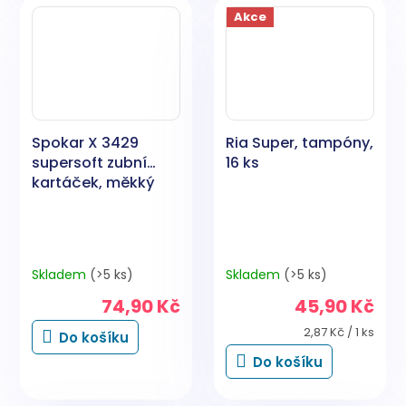
Akce
Spokar X 3429
Ria Super, tampóny,
supersoft zubní
16 ks
kartáček, měkký
Skladem
(>5 ks)
Skladem
(>5 ks)
74,90 Kč
45,90 Kč
Měrná
2,87 Kč / 1 ks
Do košíku
cena:
Do košíku