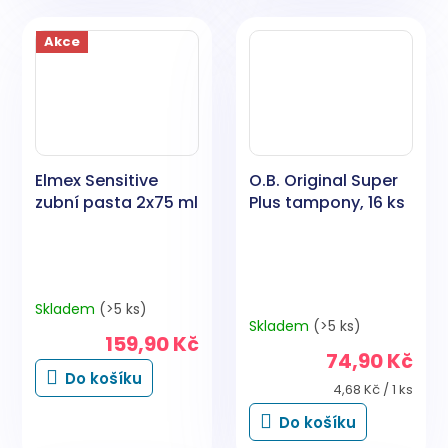
Akce
Elmex Sensitive
O.B. Original Super
zubní pasta 2x75 ml
Plus tampony, 16 ks
Skladem
(>5 ks)
Průměrné
Skladem
(>5 ks)
hodnocení
159,90 Kč
produktu
74,90 Kč
je
Do košíku
5,0
Měrná
4,68 Kč / 1 ks
cena:
z
Do košíku
5
hvězdiček.