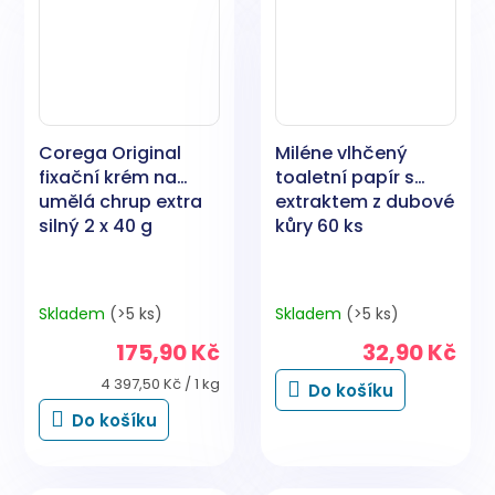
Corega Original
Miléne vlhčený
fixační krém na
toaletní papír s
umělá chrup extra
extraktem z dubové
silný 2 x 40 g
kůry 60 ks
Skladem
(>5 ks)
Skladem
(>5 ks)
175,90 Kč
32,90 Kč
Měrná
4 397,50 Kč / 1 kg
Do košíku
cena:
Do košíku