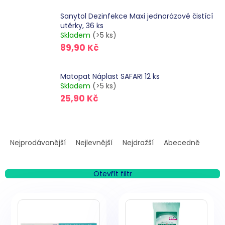
Sanytol Dezinfekce Maxi jednorázové čistící
utěrky, 36 ks
Skladem
(>5 ks)
89,90 Kč
Matopat Náplast SAFARI 12 ks
Skladem
(>5 ks)
25,90 Kč
Ř
a
Nejprodávanější
Nejlevnější
Nejdražší
Abecedně
z
e
n
Otevřít filtr
í
V
p
ý
r
p
o