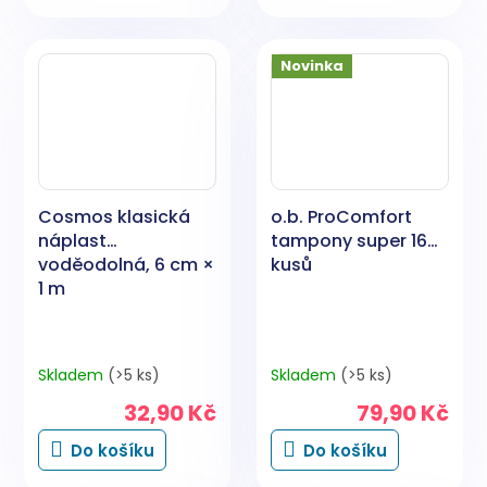
Novinka
Cosmos klasická
o.b. ProComfort
náplast
tampony super 16
voděodolná, 6 cm ×
kusů
1 m
Skladem
(>5 ks)
Skladem
(>5 ks)
32,90 Kč
79,90 Kč
Do košíku
Do košíku