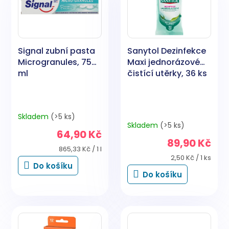
i
d
s
u
p
k
r
t
o
ů
Signal zubní pasta
Sanytol Dezinfekce
d
Microgranules, 75
Maxi jednorázové
u
ml
čistící utěrky, 36 ks
k
t
ů
Skladem
(>5 ks)
Průměrné
Skladem
(>5 ks)
hodnocení
64,90 Kč
produktu
89,90 Kč
je
Měrná
865,33 Kč / 1 l
5,0
cena:
Měrná
2,50 Kč / 1 ks
Do košíku
cena:
z
Do košíku
5
hvězdiček.