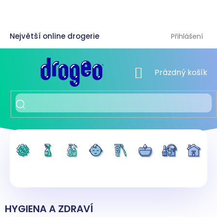
Přejít
na
obsah
Přihlášení
NÁKUPNÍ KOŠÍK
Prázdný košík
HYGIENA A ZDRAVÍ