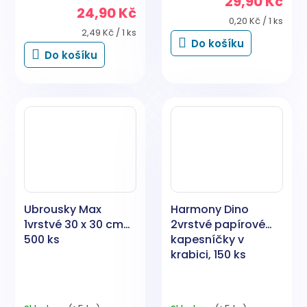
29,90 Kč
produktu
24,90 Kč
je
Měrná
0,20 Kč / 1 ks
5,0
Měrná
cena:
2,49 Kč / 1 ks
Do košíku
cena:
z
Do košíku
5
hvězdiček.
Ubrousky Max
Harmony Dino
1vrstvé 30 x 30 cm
2vrstvé papírové
500 ks
kapesníčky v
krabici, 150 ks