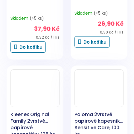
Skladem
(>5 ks)
Průměrné
Skladem
(>5 ks)
hodnocení
26,90 Kč
produktu
37,90 Kč
je
Měrná
0,30 Kč / 1 ks
5,0
Měrná
cena:
0,32 Kč / 1 ks
Do košíku
cena:
z
Do košíku
5
hvězdiček.
Kleenex Original
Paloma 2vrstvé
Family 2vrstvé
papírové kapesníky
papírové
Sensitive Care, 100