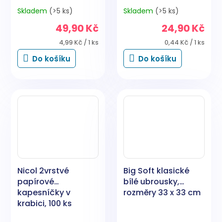
Skladem
(>5 ks)
Skladem
(>5 ks)
49,90 Kč
24,90 Kč
Měrná
Měrná
4,99 Kč / 1 ks
0,44 Kč / 1 ks
cena:
cena:
Do košíku
Do košíku
Nicol 2vrstvé
Big Soft klasické
papírové
bílé ubrousky,
kapesníčky v
rozměry 33 x 33 cm
krabici, 100 ks