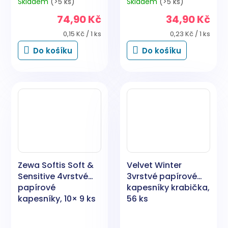
Skladem
(>5 ks)
Skladem
(>5 ks)
74,90 Kč
34,90 Kč
Měrná
Měrná
0,15 Kč / 1 ks
0,23 Kč / 1 ks
cena:
cena:
Do košíku
Do košíku
Zewa Softis Soft &
Velvet Winter
Sensitive 4vrstvé
3vrstvé papírové
papírové
kapesníky krabička,
kapesníky, 10× 9 ks
56 ks