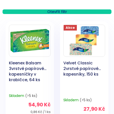
z
e
n
Otevřít filtr
í
V
p
ý
Akce
r
p
o
i
d
s
u
p
k
r
t
o
ů
Kleenex Balsam
Velvet Classic
d
3vrstvé papírové
2vrstvé papírové
u
kapesníčky v
kapesníky, 150 ks
k
krabičce, 64 ks
t
ů
Skladem
(>5 ks)
Průměrné
Skladem
(>5 ks)
hodnocení
54,90 Kč
produktu
27,90 Kč
je
Měrná
0,86 Kč / 1 ks