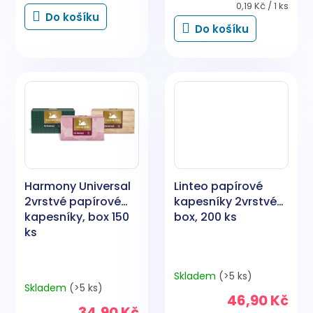
5,0
cena:
Měrná
0,19 Kč / 1 ks
Do košíku
cena:
z
Do košíku
5
hvězdiček.
Harmony Universal
Linteo papírové
2vrstvé papírové
kapesníky 2vrstvé
kapesníky, box 150
box, 200 ks
ks
Skladem
(>5 ks)
Průměrné
Skladem
(>5 ks)
hodnocení
46,90 Kč
produktu
34,90 Kč