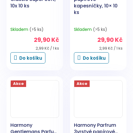
10x 10 ks
kapesníčky, 10× 10
ks
Skladem
(>5 ks)
Skladem
(>5 ks)
29,90 Kč
29,90 Kč
Měrná
Měrná
2,99 Kč / 1 ks
2,99 Kč / 1 ks
cena:
cena:
Do košíku
Do košíku
Akce
Akce
Harmony
Harmony Parfrum
Gentlemans Parfum
3vrstvé papírové