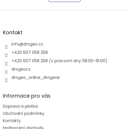
k
á
o
d
v
Z
a
á
c
á
n
í
p
í
p
a
Kontakt
r
t
v
í
info
@
drogeo.cz
k
y
+420 607 058 258
v
+420 607 058 258 (v pracovní dny 08:00-16:00)
ý
p
drogeocz
i
drogeo_online_drogerie
s
u
Informace pro vás
Doprava a platba
Obchodní podmínky
Kontakty
Hodnocení obchodu