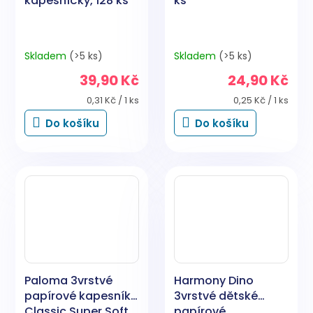
kapesníčky, 128 ks
ks
Skladem
(>5 ks)
Skladem
(>5 ks)
39,90 Kč
24,90 Kč
Měrná
Měrná
0,31 Kč / 1 ks
0,25 Kč / 1 ks
cena:
cena:
Do košíku
Do košíku
Paloma 3vrstvé
Harmony Dino
papírové kapesníky
3vrstvé dětské
Classic Super Soft,
papírové