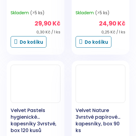
Skladem
(>5 ks)
Skladem
(>5 ks)
29,90 Kč
24,90 Kč
Měrná
Měrná
0,30 Kč / 1 ks
0,25 Kč / 1 ks
cena:
cena:
Do košíku
Do košíku
Velvet Pastels
Velvet Nature
hygienické
3vrstvé papírové
kapesníky 3vrstvé,
kapesníky, box 90
box 120 kusů
ks