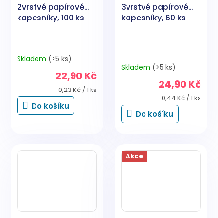
2vrstvé papírové
3vrstvé papírové
kapesníky, 100 ks
kapesníky, 60 ks
Skladem
(>5 ks)
Průměrné
Skladem
(>5 ks)
hodnocení
22,90 Kč
produktu
24,90 Kč
je
Měrná
0,23 Kč / 1 ks
5,0
cena:
Měrná
0,44 Kč / 1 ks
Do košíku
cena:
z
Do košíku
5
hvězdiček.
Akce