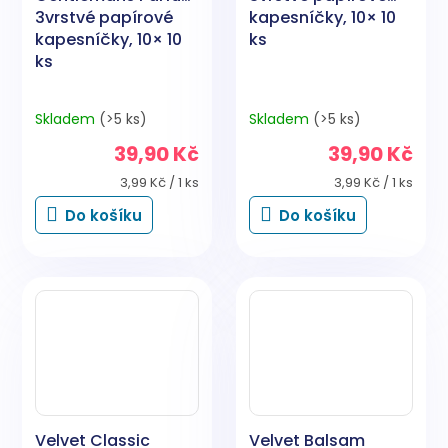
3vrstvé papírové
kapesníčky, 10× 10
kapesníčky, 10× 10
ks
ks
Skladem
(>5 ks)
Skladem
(>5 ks)
39,90 Kč
39,90 Kč
Měrná
Měrná
3,99 Kč / 1 ks
3,99 Kč / 1 ks
cena:
cena:
Do košíku
Do košíku
Velvet Classic
Velvet Balsam