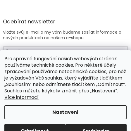
Odebírat newsletter
Vložte svůj e-mail a my vám budeme zasílat informace o
nových produktech na našem e-shopu.
E-mail
Pro správné fungování našich webových stránek
používáme technické cookies. Pro některé účely
Vložením e-mailu souhlasíte s
obchodními podmínkami
.
zpracování používáme netechnické cookies, pro něž
je vyžadován Váš souhlas, který vyjádříte tlačítkem
PŘIHLÁSIT SE
„Souhlasím“ nebo odmítnete tlačítkem „Odmítnout“.
Souhlas můžete kdykoliv změnit přes „Nastavení“.
Více informací
Vytvořil Shoptet Premium
Nastavení
Copyright 2026
Drogeo.cz
. Všechna práva vyhrazena.
Odmítnout
Souhlasím