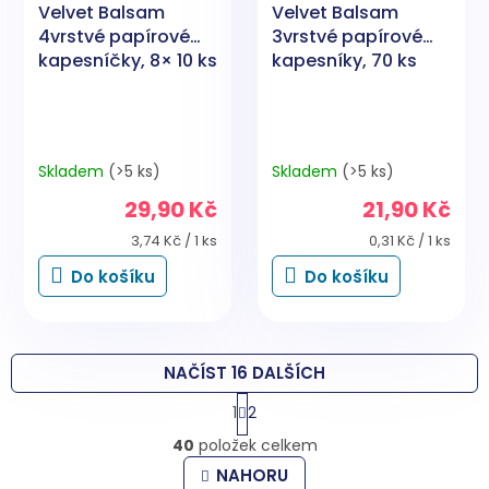
Velvet Balsam
Velvet Balsam
4vrstvé papírové
3vrstvé papírové
kapesníčky, 8× 10 ks
kapesníky, 70 ks
Skladem
(>5 ks)
Skladem
(>5 ks)
29,90 Kč
21,90 Kč
Měrná
Měrná
3,74 Kč / 1 ks
0,31 Kč / 1 ks
cena:
cena:
Do košíku
Do košíku
NAČÍST 16 DALŠÍCH
S
1
2
t
O
r
40
položek celkem
v
á
l
n
NAHORU