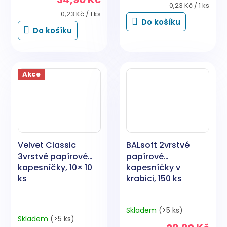
je
Měrná
0,23 Kč / 1 ks
5,0
Měrná
cena:
0,23 Kč / 1 ks
Do košíku
cena:
z
Do košíku
5
hvězdiček.
Akce
Velvet Classic
BALsoft 2vrstvé
3vrstvé papírové
papírové
kapesníčky, 10× 10
kapesníčky v
ks
krabici, 150 ks
Skladem
(>5 ks)
Průměrné
Skladem
(>5 ks)
hodnocení