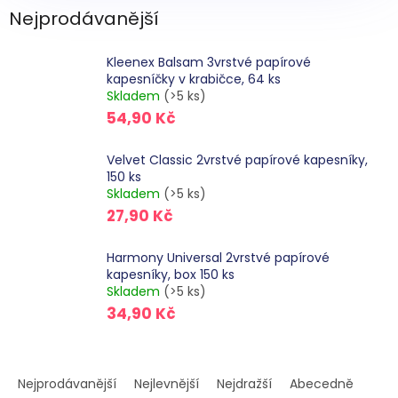
Nejprodávanější
Kleenex Balsam 3vrstvé papírové
kapesníčky v krabičce, 64 ks
Skladem
(>5 ks)
54,90 Kč
Velvet Classic 2vrstvé papírové kapesníky,
150 ks
Skladem
(>5 ks)
27,90 Kč
Harmony Universal 2vrstvé papírové
kapesníky, box 150 ks
Skladem
(>5 ks)
34,90 Kč
Ř
a
Nejprodávanější
Nejlevnější
Nejdražší
Abecedně