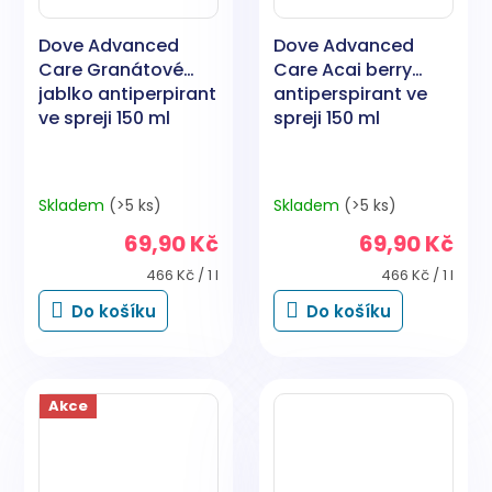
Dove Advanced
Dove Advanced
Care Granátové
Care Acai berry
jablko antiperpirant
antiperspirant ve
ve spreji 150 ml
spreji 150 ml
Skladem
(>5 ks)
Skladem
(>5 ks)
69,90 Kč
69,90 Kč
Měrná
Měrná
466 Kč / 1 l
466 Kč / 1 l
cena:
cena:
Do košíku
Do košíku
Akce