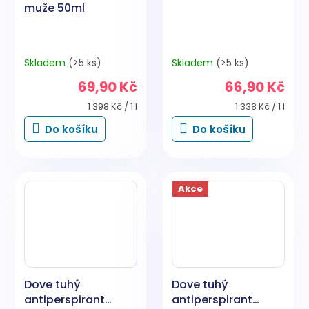
muže 50ml
Skladem
(>5 ks)
Skladem
(>5 ks)
69,90 Kč
66,90 Kč
Měrná
Měrná
1 398 Kč / 1 l
1 338 Kč / 1 l
cena:
cena:
Do košíku
Do košíku
Akce
Dove tuhý
Dove tuhý
antiperspirant
antiperspirant