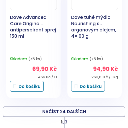
Dove Advanced
Dove tuhé mýdlo
Care Original
Nourishing s
antiperspirant sprej
arganovým olejem,
150 ml
4× 90 g
Skladem
(>5 ks)
Skladem
(>5 ks)
69,90 Kč
94,90 Kč
Měrná
Měrná
466 Kč / 1 l
263,61 Kč / 1 kg
cena:
cena:
Do košíku
Do košíku
NAČÍST 24 DALŠÍCH
S
1
3
t
O