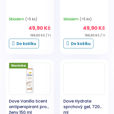
t
ů
Skladem
(>5 ks)
Skladem
(>5 ks)
49,90 Kč
49,90 Kč
Měrná
Měrná
199,60 Kč / 1 l
199,60 Kč / 1 l
cena:
cena:
Do košíku
Do košíku
Novinka
Dove Vanilla Scent
Dove Hydrate
antiperspirant pro
sprchový gel, 720
ženy 150 ml
ml