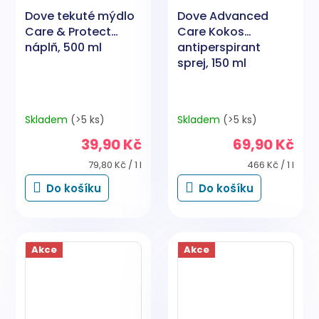
Dove tekuté mýdlo
Dove Advanced
Care & Protect
Care Kokos
náplň, 500 ml
antiperspirant
sprej, 150 ml
Skladem
(>5 ks)
Skladem
(>5 ks)
39,90 Kč
69,90 Kč
Měrná
Měrná
79,80 Kč / 1 l
466 Kč / 1 l
cena:
cena:
Do košíku
Do košíku
Akce
Akce