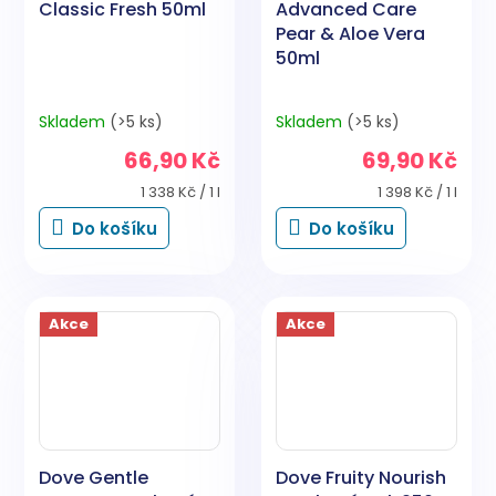
Classic Fresh 50ml
Advanced Care
Pear & Aloe Vera
50ml
Skladem
(>5 ks)
Skladem
(>5 ks)
66,90 Kč
69,90 Kč
Měrná
Měrná
1 338 Kč / 1 l
1 398 Kč / 1 l
cena:
cena:
Do košíku
Do košíku
Akce
Akce
Dove Gentle
Dove Fruity Nourish