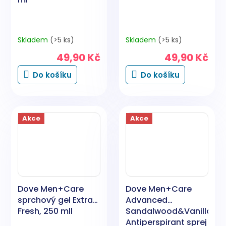
Skladem
(>5 ks)
Skladem
(>5 ks)
49,90 Kč
49,90 Kč
Do košíku
Do košíku
Akce
Akce
Dove Men+Care
Dove Men+Care
sprchový gel Extra
Advanced
Fresh, 250 mll
Sandalwood&Vanilla
Antiperspirant sprej