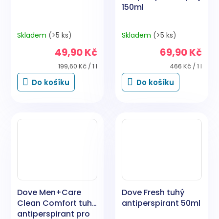
150ml
Skladem
(>5 ks)
Skladem
(>5 ks)
49,90 Kč
69,90 Kč
Měrná
Měrná
199,60 Kč / 1 l
466 Kč / 1 l
cena:
cena:
Do košíku
Do košíku
Dove Men+Care
Dove Fresh tuhý
Clean Comfort tuhý
antiperspirant 50ml
antiperspirant pro