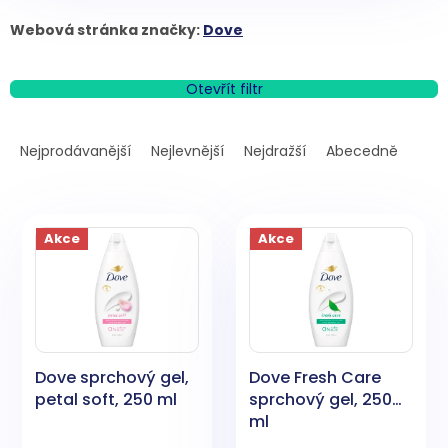
Webová stránka značky:
Dove
Otevřít filtr
Ř
a
Nejprodávanější
Nejlevnější
Nejdražší
Abecedně
z
e
V
n
ý
í
Akce
Akce
p
p
i
r
s
o
p
d
r
u
o
k
Dove sprchový gel,
Dove Fresh Care
d
t
petal soft, 250 ml
sprchový gel, 250
u
ů
ml
k