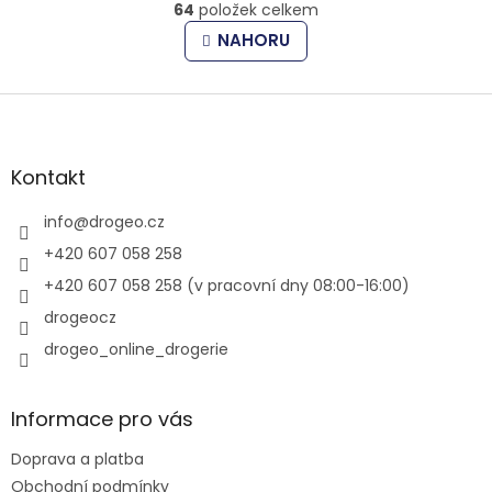
r
64
položek celkem
v
á
l
n
NAHORU
k
á
o
d
v
Z
a
á
c
á
n
í
p
í
p
a
Kontakt
r
t
v
í
info
@
drogeo.cz
k
y
+420 607 058 258
v
+420 607 058 258 (v pracovní dny 08:00-16:00)
ý
p
drogeocz
i
drogeo_online_drogerie
s
u
Informace pro vás
Doprava a platba
Obchodní podmínky