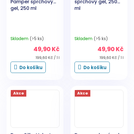
Pamper sprchový
sprchový gel, 250
gel, 250 ml
ml
Skladem
(>5 ks)
Skladem
(>5 ks)
49,90 Kč
49,90 Kč
Měrná
Měrná
199,60 Kč / 1 l
199,60 Kč / 1 l
cena:
cena:
Do košíku
Do košíku
Akce
Akce