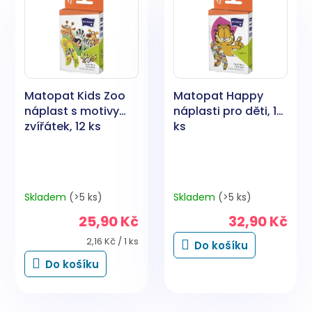
r
p
o
i
d
s
u
p
k
r
t
o
ů
Matopat Kids Zoo
Matopat Happy
d
náplast s motivy
náplasti pro děti, 12
u
zvířátek, 12 ks
ks
k
t
ů
Skladem
(>5 ks)
Skladem
(>5 ks)
25,90 Kč
32,90 Kč
Měrná
2,16 Kč / 1 ks
Do košíku
cena:
Do košíku