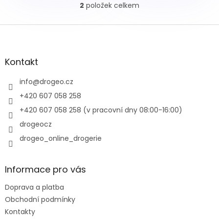
2
položek celkem
O
v
l
Z
á
á
d
p
a
a
Kontakt
c
t
í
í
info
@
drogeo.cz
p
r
+420 607 058 258
v
+420 607 058 258 (v pracovní dny 08:00-16:00)
k
y
drogeocz
v
drogeo_online_drogerie
ý
p
i
s
Informace pro vás
u
Doprava a platba
Obchodní podmínky
Kontakty