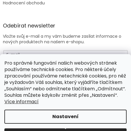
Hodnocení obchodu
Odebírat newsletter
Vložte svůj e-mail a my vám budeme zasílat informace o
nových produktech na našem e-shopu.
E-mail
Pro správné fungování našich webových stránek
používáme technické cookies. Pro některé účely
Vložením e-mailu souhlasíte s
obchodními podmínkami
.
zpracování používáme netechnické cookies, pro něž
je vyžadován Váš souhlas, který vyjádříte tlačítkem
PŘIHLÁSIT SE
„Souhlasím“ nebo odmítnete tlačítkem „Odmítnout“.
Souhlas můžete kdykoliv změnit přes „Nastavení“.
Více informací
Vytvořil Shoptet Premium
Nastavení
Copyright 2026
Drogeo.cz
. Všechna práva vyhrazena.