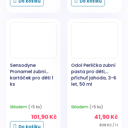
Do košíku
Do košíku
Sensodyne
Odol Perlička zubní
Pronamel zubní
pasta pro děti,
kartáček pro děti 1
příchuť jahoda, 3-6
ks
let, 50 ml
Skladem
(>5 ks)
Skladem
(>5 ks)
101,90 Kč
41,90 Kč
Měrná
838 Kč / 1 l
Do košíku