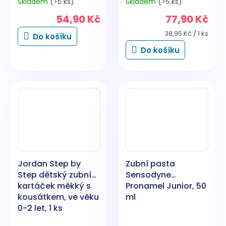
Skladem
(>5 ks)
Skladem
(>5 ks)
54,90 Kč
77,90 Kč
Měrná
38,95 Kč / 1 ks
Do košíku
cena:
Do košíku
Jordan Step by
Zubní pasta
Step dětský zubní
Sensodyne
kartáček měkký s
Pronamel Junior, 50
kousátkem, ve věku
ml
0-2 let, 1 ks