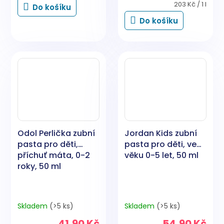
Měrná
203 Kč / 1 l
Do košíku
cena:
Do košíku
Odol Perlička zubní
Jordan Kids zubní
pasta pro děti,
pasta pro děti, ve
příchuť máta, 0-2
věku 0-5 let, 50 ml
roky, 50 ml
Skladem
(>5 ks)
Skladem
(>5 ks)
41,90 Kč
54,90 Kč