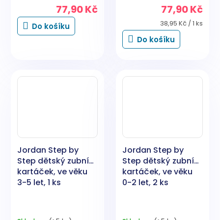
77,90 Kč
77,90 Kč
Měrná
38,95 Kč / 1 ks
Do košíku
cena:
Do košíku
Jordan Step by
Jordan Step by
Step dětský zubní
Step dětský zubní
kartáček, ve věku
kartáček, ve věku
3-5 let, 1 ks
0-2 let, 2 ks