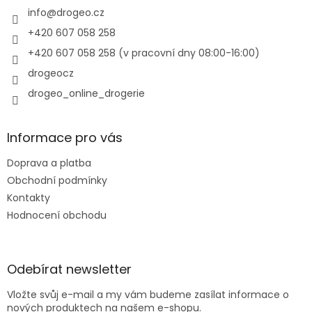
v
í
info
@
drogeo.cz
k
y
+420 607 058 258
v
+420 607 058 258 (v pracovní dny 08:00-16:00)
ý
p
drogeocz
i
drogeo_online_drogerie
s
u
Informace pro vás
Doprava a platba
Obchodní podmínky
Kontakty
Hodnocení obchodu
Odebírat newsletter
Vložte svůj e-mail a my vám budeme zasílat informace o
nových produktech na našem e-shopu.