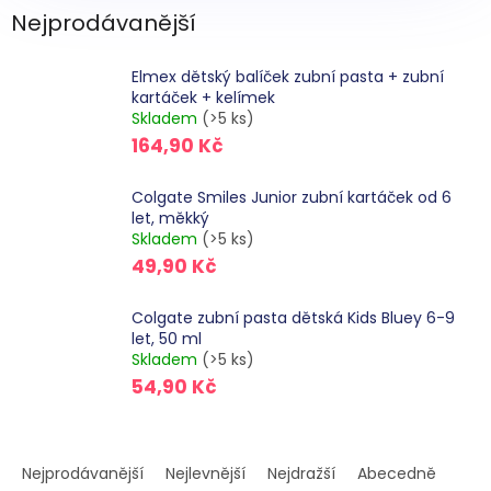
Nejprodávanější
Elmex dětský balíček zubní pasta + zubní
kartáček + kelímek
Skladem
(>5 ks)
164,90 Kč
Colgate Smiles Junior zubní kartáček od 6
let, měkký
Skladem
(>5 ks)
49,90 Kč
Colgate zubní pasta dětská Kids Bluey 6-9
let, 50 ml
Skladem
(>5 ks)
54,90 Kč
Ř
a
Nejprodávanější
Nejlevnější
Nejdražší
Abecedně