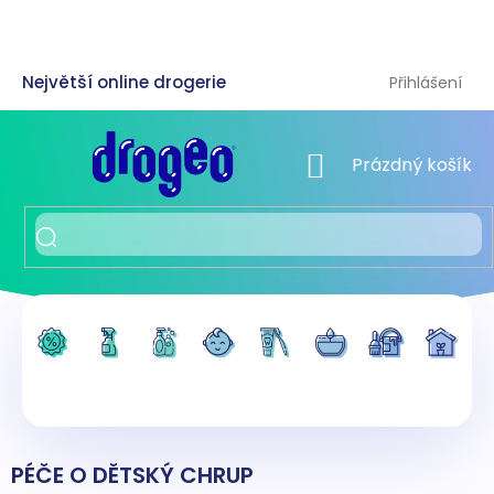
Přejít
na
obsah
Přihlášení
NÁKUPNÍ KOŠÍK
Prázdný košík
PÉČE O DĚTSKÝ CHRUP