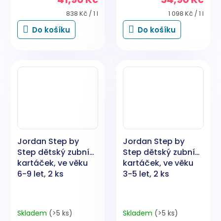
Měrná
Měrná
838 Kč / 1 l
1 098 Kč / 1 l
cena:
cena:
Do košíku
Do košíku
Jordan Step by
Jordan Step by
Step dětský zubní
Step dětský zubní
kartáček, ve věku
kartáček, ve věku
6-9 let, 2 ks
3-5 let, 2 ks
Skladem
(>5 ks)
Skladem
(>5 ks)