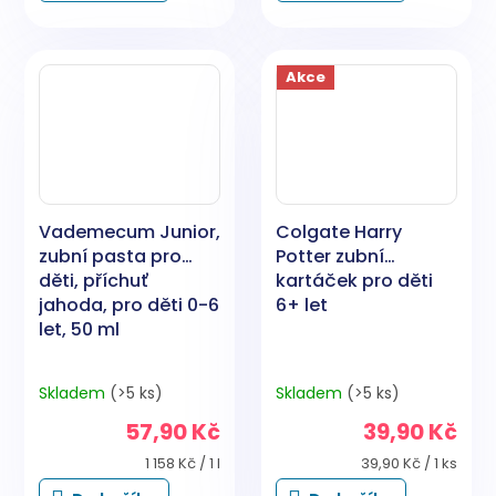
Akce
Vademecum Junior,
Colgate Harry
zubní pasta pro
Potter zubní
děti, příchuť
kartáček pro děti
jahoda, pro děti 0-6
6+ let
let, 50 ml
Skladem
(>5 ks)
Skladem
(>5 ks)
57,90 Kč
39,90 Kč
Měrná
Měrná
1 158 Kč / 1 l
39,90 Kč / 1 ks
cena:
cena: