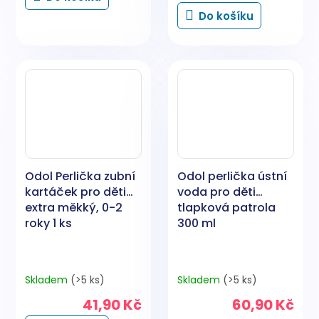
cena:
Do košíku
Odol Perlička zubní
Odol perlička ústní
kartáček pro děti
voda pro děti
extra měkký, 0-2
tlapková patrola
roky 1 ks
300 ml
Skladem
(>5 ks)
Skladem
(>5 ks)
41,90 Kč
60,90 Kč