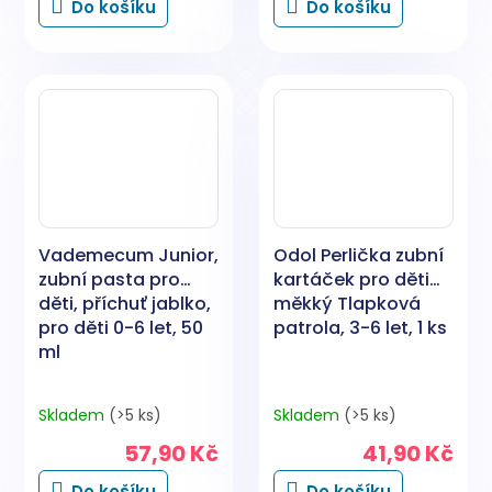
Do košíku
Do košíku
Vademecum Junior,
Odol Perlička zubní
zubní pasta pro
kartáček pro děti
děti, příchuť jablko,
měkký Tlapková
pro děti 0-6 let, 50
patrola, 3-6 let, 1 ks
ml
Skladem
(>5 ks)
Skladem
(>5 ks)
57,90 Kč
41,90 Kč
Do košíku
Do košíku