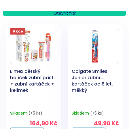
z
e
n
Otevřít filtr
í
V
p
ý
Akce
r
p
o
i
d
s
u
p
k
r
t
o
ů
Elmex dětský
Colgate Smiles
d
balíček zubní pasta
Junior zubní
u
+ zubní kartáček +
kartáček od 6 let,
k
kelímek
měkký
t
ů
Skladem
(>5 ks)
Skladem
(>5 ks)
164,90 Kč
49,90 Kč