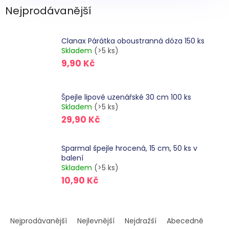
Nejprodávanější
Clanax Párátka oboustranná dóza 150 ks
Skladem
(>5 ks)
9,90 Kč
Špejle lipové uzenářské 30 cm 100 ks
Skladem
(>5 ks)
29,90 Kč
Sparmal špejle hrocená, 15 cm, 50 ks v
balení
Skladem
(>5 ks)
10,90 Kč
Ř
a
Nejprodávanější
Nejlevnější
Nejdražší
Abecedně