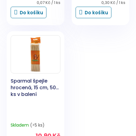
Měrná
Měrná
0,07 Kč / 1 ks
0,30 Kč / 1 ks
cena:
cena:
Do košíku
Do košíku
Sparmal špejle
hrocená, 15 cm, 50
ks v balení
Skladem
(>5 ks)
10,90 Kč