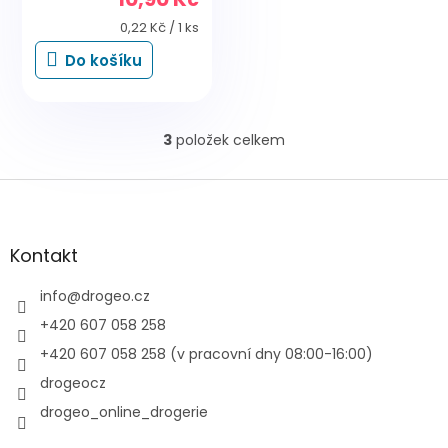
Měrná
0,22 Kč / 1 ks
cena:
Do košíku
3
položek celkem
O
v
l
Z
á
á
d
p
a
a
Kontakt
c
t
í
í
info
@
drogeo.cz
p
r
+420 607 058 258
v
+420 607 058 258 (v pracovní dny 08:00-16:00)
k
y
drogeocz
v
drogeo_online_drogerie
ý
p