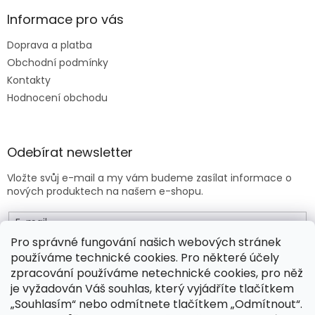
i
s
Informace pro vás
u
Doprava a platba
Obchodní podmínky
Kontakty
Hodnocení obchodu
Odebírat newsletter
Vložte svůj e-mail a my vám budeme zasílat informace o
nových produktech na našem e-shopu.
E-mail
Pro správné fungování našich webových stránek
používáme technické cookies. Pro některé účely
Vložením e-mailu souhlasíte s
obchodními podmínkami
.
zpracování používáme netechnické cookies, pro něž
je vyžadován Váš souhlas, který vyjádříte tlačítkem
PŘIHLÁSIT SE
„Souhlasím“ nebo odmítnete tlačítkem „Odmítnout“.