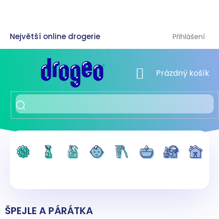
Přejít
na
obsah
Přihlášení
NÁKUPNÍ KOŠÍK
Prázdný košík
ŠPEJLE A PÁRÁTKA