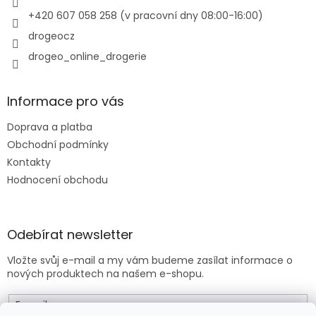
v
+420 607 058 258 (v pracovní dny 08:00-16:00)
k
y
drogeocz
v
drogeo_online_drogerie
ý
p
i
s
Informace pro vás
u
Doprava a platba
Obchodní podmínky
Kontakty
Hodnocení obchodu
Odebírat newsletter
Vložte svůj e-mail a my vám budeme zasílat informace o
nových produktech na našem e-shopu.
E-mail