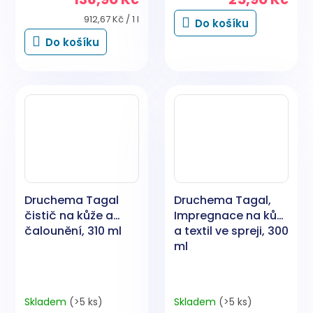
Měrná
912,67 Kč / 1 l
Do košíku
cena:
Do košíku
Druchema Tagal
Druchema Tagal,
čistič na kůže a
Impregnace na kůži
čalounění, 310 ml
a textil ve spreji, 300
ml
Skladem
(>5 ks)
Skladem
(>5 ks)