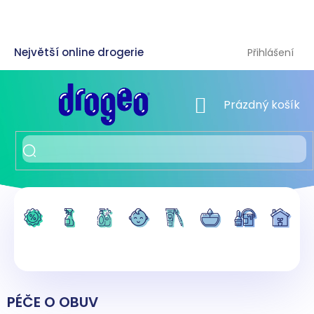
Přejít
na
obsah
Přihlášení
NÁKUPNÍ KOŠÍK
Prázdný košík
PÉČE O OBUV