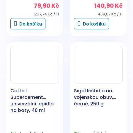
79,90 Kč
140,90 Kč
Měrná
Měrná
257,74 Kč / 1 l
469,67 Kč / 1 l
cena:
cena:
Do košíku
Do košíku
Cartell
Sigal leštidlo na
Supercement
vojenskou obuv,
univerzální lepidlo
černé, 250 g
na boty, 40 ml