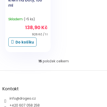
krém na boty, 150
ml
Skladem
(>5 ks)
138,90 Kč
Měrná
926 Kč / 1 l
cena:
Do košíku
15
položek celkem
O
v
l
Z
á
á
d
p
a
a
Kontakt
c
t
í
í
info
@
drogeo.cz
p
r
+420 607 058 258