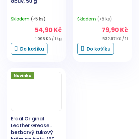
obuv, 50 g
Skladem
(>5 ks)
Skladem
(>5 ks)
54,90 Kč
79,90 Kč
Měrná
Měrná
1 098 Kč / 1 kg
532,67 Kč / 1 l
cena:
cena:
Do košíku
Do košíku
Novinka
Erdal Original
Leather Grease
bezbarvý tukový