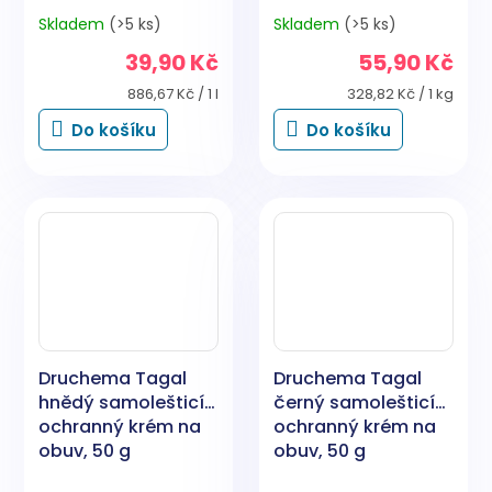
Skladem
(>5 ks)
Skladem
(>5 ks)
39,90 Kč
55,90 Kč
Měrná
Měrná
886,67 Kč / 1 l
328,82 Kč / 1 kg
cena:
cena:
Do košíku
Do košíku
Druchema Tagal
Druchema Tagal
hnědý samolešticí
černý samolešticí
ochranný krém na
ochranný krém na
obuv, 50 g
obuv, 50 g