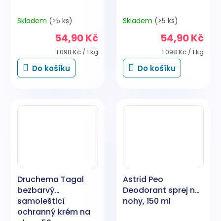
Skladem
(>5 ks)
Skladem
(>5 ks)
54,90 Kč
54,90 Kč
Měrná
Měrná
1 098 Kč / 1 kg
1 098 Kč / 1 kg
cena:
cena:
Do košíku
Do košíku
Druchema Tagal
Astrid Peo
bezbarvý
Deodorant sprej na
samolešticí
nohy, 150 ml
ochranný krém na