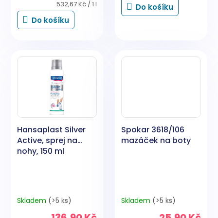
Měrná
532,67 Kč / 1 l
Do košíku
cena:
Do košíku
Hansaplast Silver
Spokar 3618/106
Active, sprej na
mazáček na boty
nohy, 150 ml
Skladem
(>5 ks)
Skladem
(>5 ks)
136,90 Kč
25,90 Kč