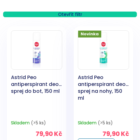
z
e
n
Otevřít filtr
í
V
p
ý
Novinka
r
p
o
i
d
s
u
p
k
r
t
o
ů
Astrid Peo
Astrid Peo
d
antiperspirant deo
antiperspirant deo
u
sprej do bot, 150 ml
sprej na nohy, 150
k
ml
t
ů
Skladem
(>5 ks)
Skladem
(>5 ks)
79,90 Kč
79,90 Kč