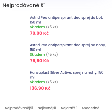
Nejprodávanější
Astrid Peo antiperspirant deo sprej do bot,
150 ml
Skladem
(>5 ks)
79,90 Kč
Astrid Peo antiperspirant deo sprej na nohy,
150 ml
Skladem
(>5 ks)
79,90 Kč
Hansaplast Silver Active, sprej na nohy, 150
ml
Skladem
(>5 ks)
136,90 Kč
Ř
a
Nejprodávanější
Nejlevnější
Nejdražší
Abecedně