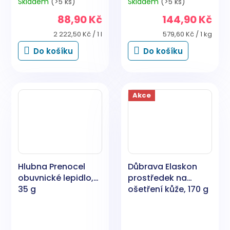
Skladem
(>5 ks)
Skladem
(>5 ks)
88,90 Kč
144,90 Kč
Měrná
Měrná
2 222,50 Kč / 1 l
579,60 Kč / 1 kg
cena:
cena:
Do košíku
Do košíku
Akce
Hlubna Prenocel
Důbrava Elaskon
obuvnické lepidlo,
prostředek na
35 g
ošetření kůže, 170 g