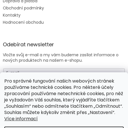
Doprava a platba
Obchodní podmínky
Kontakty
Hodnocení obchodu
Odebírat newsletter
Vložte svůj e-mail a my vám budeme zasílat informace o
nových produktech na našem e-shopu.
E-mail
Pro správné fungování našich webových stránek
používáme technické cookies. Pro některé účely
Vložením e-mailu souhlasíte s
obchodními podmínkami
.
zpracování používáme netechnické cookies, pro něž
je vyžadován Váš souhlas, který vyjádříte tlačítkem
PŘIHLÁSIT SE
„Souhlasím“ nebo odmítnete tlačítkem „Odmítnout“.
Souhlas můžete kdykoliv změnit přes „Nastavení“.
Více informací