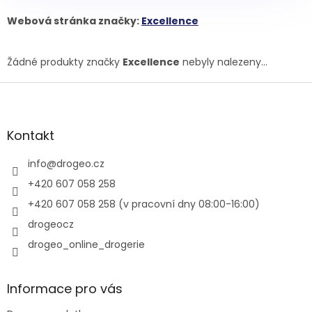
Webová stránka značky:
Excellence
Žádné produkty značky
Excellence
nebyly nalezeny...
Z
á
p
a
Kontakt
t
í
info
@
drogeo.cz
+420 607 058 258
+420 607 058 258 (v pracovní dny 08:00-16:00)
drogeocz
drogeo_online_drogerie
Informace pro vás