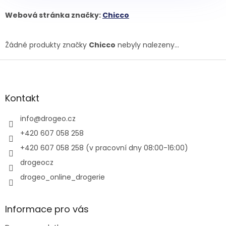
Webová stránka značky:
Chicco
Žádné produkty značky
Chicco
nebyly nalezeny...
Z
á
p
a
Kontakt
t
í
info
@
drogeo.cz
+420 607 058 258
+420 607 058 258 (v pracovní dny 08:00-16:00)
drogeocz
drogeo_online_drogerie
Informace pro vás