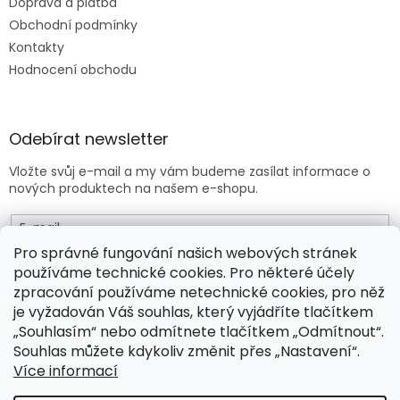
Doprava a platba
Obchodní podmínky
Kontakty
Hodnocení obchodu
Odebírat newsletter
Vložte svůj e-mail a my vám budeme zasílat informace o
nových produktech na našem e-shopu.
E-mail
Pro správné fungování našich webových stránek
používáme technické cookies. Pro některé účely
Vložením e-mailu souhlasíte s
obchodními podmínkami
.
zpracování používáme netechnické cookies, pro něž
je vyžadován Váš souhlas, který vyjádříte tlačítkem
PŘIHLÁSIT SE
„Souhlasím“ nebo odmítnete tlačítkem „Odmítnout“.
Souhlas můžete kdykoliv změnit přes „Nastavení“.
Více informací