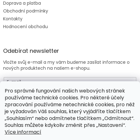
Doprava a platba
Obchodní podmínky
Kontakty
Hodnocení obchodu
Odebírat newsletter
Vložte svůj e-mail a my vám budeme zasílat informace o
nových produktech na našem e-shopu.
E-mail
Pro správné fungování našich webových stránek
používáme technické cookies. Pro některé účely
Vložením e-mailu souhlasíte s
obchodními podmínkami
.
zpracování používáme netechnické cookies, pro něž
je vyžadován Váš souhlas, který vyjádříte tlačítkem
PŘIHLÁSIT SE
„Souhlasím“ nebo odmítnete tlačítkem „Odmítnout“.
Souhlas můžete kdykoliv změnit přes „Nastavení“.
Více informací