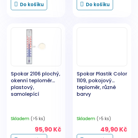
Do košíku
Do košíku
Spokar 2106 plochý,
Spokar Plastik Color
okenní teploměr
1109, pokojový
plastový,
teploměr, různé
samolepící
barvy
Skladem
(>5 ks)
Skladem
(>5 ks)
95,90 Kč
49,90 Kč