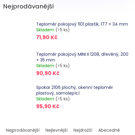
Nejprodávanější
Teploměr pokojový 1101 plastik, 177 × 34 mm
Skladem
(>5 ks)
71,90 Kč
Teploměr pokojový MINI II 1208, dřevěný, 200
× 35 mm
Skladem
(>5 ks)
90,90 Kč
Spokar 2106 plochý, okenní teploměr
plastový, samolepící
Skladem
(>5 ks)
95,90 Kč
Ř
a
Nejprodávanější
Nejlevnější
Nejdražší
Abecedně