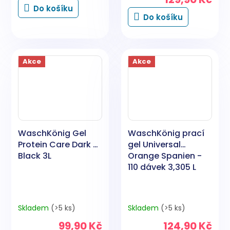
je
Do košíku
5,0
Do košíku
z
5
hvězdiček.
Akce
Akce
WaschKönig Gel
WaschKönig prací
Protein Care Dark &
gel Universal
Black 3L
Orange Spanien -
110 dávek 3,305 L
Skladem
(>5 ks)
Skladem
(>5 ks)
99,90 Kč
124,90 Kč