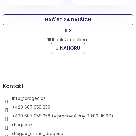
NAČÍST 24 DALŠÍCH
S
1
8
t
O
r
189
položek celkem
v
á
l
n
NAHORU
k
á
o
d
v
Z
a
á
c
á
n
í
p
í
p
a
Kontakt
r
t
v
í
info
@
drogeo.cz
k
y
+420 607 058 258
v
+420 607 058 258 (v pracovní dny 08:00-16:00)
ý
p
drogeocz
i
drogeo_online_drogerie
s