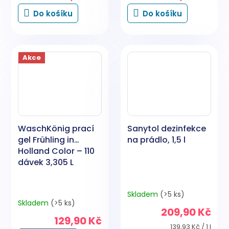
Do košíku
Do košíku
Akce
WaschKönig prací
Sanytol dezinfekce
gel Frühling in
na prádlo, 1,5 l
Holland Color – 110
dávek 3,305 L
Skladem
(>5 ks)
Průměrné
Skladem
(>5 ks)
hodnocení
209,90 Kč
produktu
129,90 Kč
je
Měrná
139,93 Kč / 1 l