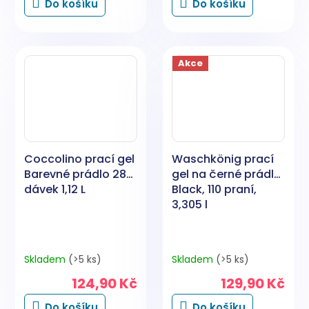
Do košíku
Do košíku
Akce
Coccolino prací gel
Waschkönig prací
Barevné prádlo 28
gel na černé prádlo
dávek 1,12 L
Black, 110 praní,
3,305 l
Skladem
(>5 ks)
Skladem
(>5 ks)
124,90 Kč
129,90 Kč
Do košíku
Do košíku