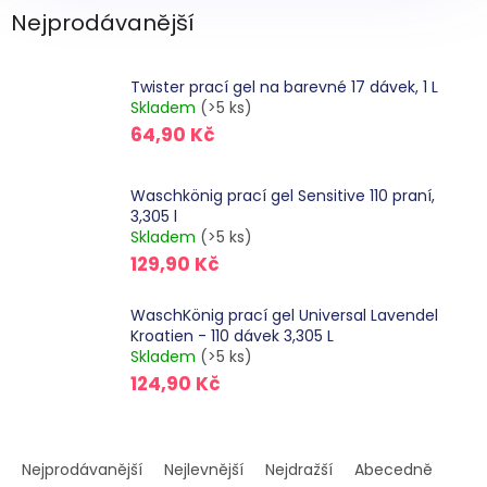
Nejprodávanější
Twister prací gel na barevné 17 dávek, 1 L
Skladem
(>5 ks)
64,90 Kč
Waschkönig prací gel Sensitive 110 praní,
3,305 l
Skladem
(>5 ks)
129,90 Kč
WaschKönig prací gel Universal Lavendel
Kroatien - 110 dávek 3,305 L
Skladem
(>5 ks)
124,90 Kč
Ř
a
Nejprodávanější
Nejlevnější
Nejdražší
Abecedně