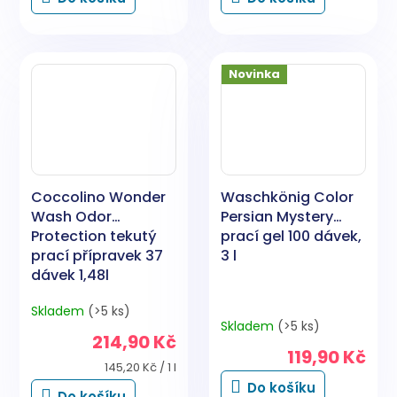
Novinka
Coccolino Wonder
Waschkönig Color
Wash Odor
Persian Mystery
Protection tekutý
prací gel 100 dávek,
prací přípravek 37
3 l
dávek 1,48l
Skladem
(>5 ks)
Průměrné
Skladem
(>5 ks)
hodnocení
214,90 Kč
produktu
119,90 Kč
je
Měrná
145,20 Kč / 1 l
5,0
cena:
Do košíku
Do košíku