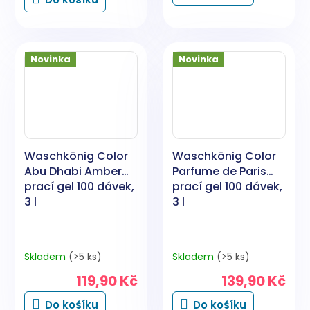
z
5
hvězdiček.
Novinka
Novinka
Waschkönig Color
Waschkönig Color
Abu Dhabi Amber
Parfume de Paris
prací gel 100 dávek,
prací gel 100 dávek,
3 l
3 l
Skladem
(>5 ks)
Skladem
(>5 ks)
119,90 Kč
139,90 Kč
Do košíku
Do košíku