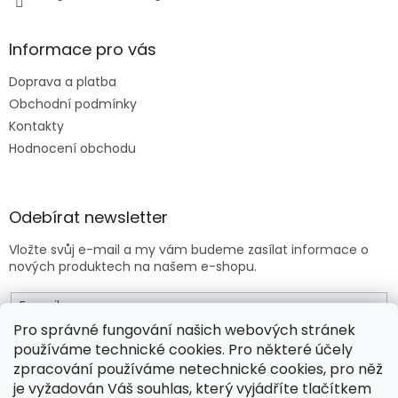
u
Informace pro vás
Doprava a platba
Obchodní podmínky
Kontakty
Hodnocení obchodu
Odebírat newsletter
Vložte svůj e-mail a my vám budeme zasílat informace o
nových produktech na našem e-shopu.
E-mail
Pro správné fungování našich webových stránek
používáme technické cookies. Pro některé účely
Vložením e-mailu souhlasíte s
obchodními podmínkami
.
zpracování používáme netechnické cookies, pro něž
je vyžadován Váš souhlas, který vyjádříte tlačítkem