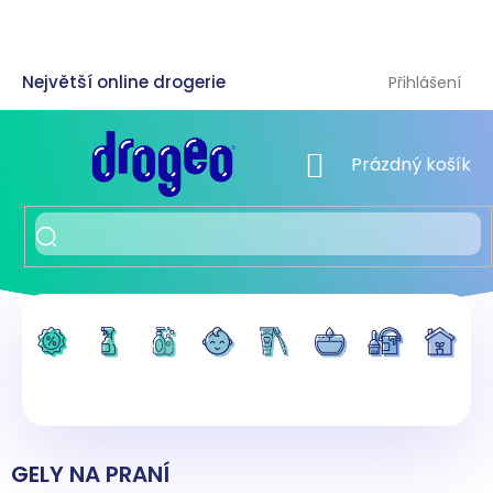
Přejít
na
obsah
Přihlášení
NÁKUPNÍ KOŠÍK
Prázdný košík
GELY NA PRANÍ