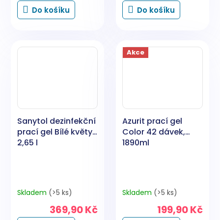
Do košíku
Do košíku
Akce
Sanytol dezinfekční
Azurit prací gel
prací gel Bílé květy,
Color 42 dávek,
2,65 l
1890ml
Skladem
(>5 ks)
Skladem
(>5 ks)
369,90 Kč
199,90 Kč