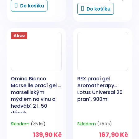
4,5
cena:
Do košíku
Do košíku
z
5
hvězdiček.
Akce
Omino Bianco
REX prací gel
Marseille prací gel s
Aromatherapy
marseillským
Lotus Universal 20
mýdlem na vlnu a
praní, 900ml
hedvábí 2 l, 50
dávek
Skladem
(>5 ks)
Skladem
(>5 ks)
139,90 Kč
167,90 Kč