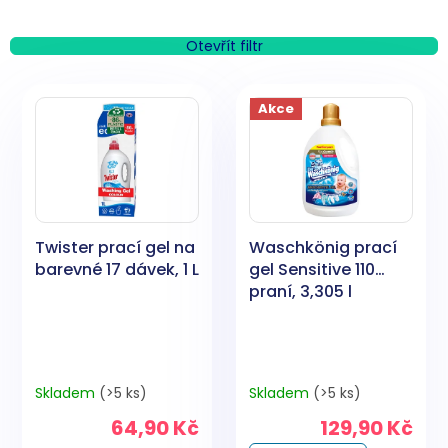
z
e
n
Otevřít filtr
í
V
p
ý
Akce
r
p
o
i
d
s
u
p
k
r
t
o
ů
Twister prací gel na
Waschkönig prací
d
barevné 17 dávek, 1 L
gel Sensitive 110
u
praní, 3,305 l
k
t
ů
Skladem
(>5 ks)
Skladem
(>5 ks)
64,90 Kč
129,90 Kč