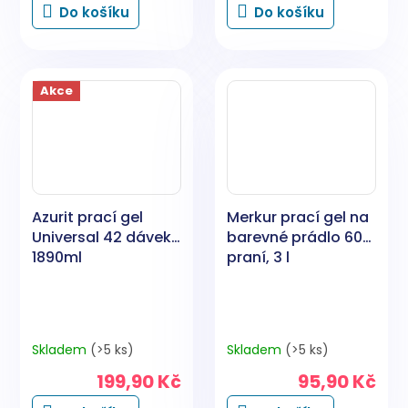
Do košíku
Do košíku
Akce
Azurit prací gel
Merkur prací gel na
Universal 42 dávek,
barevné prádlo 60
1890ml
praní, 3 l
Skladem
(>5 ks)
Skladem
(>5 ks)
199,90 Kč
95,90 Kč