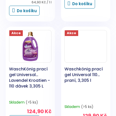
Měrná
64,90 Kč / 1 l
Do košíku
cena:
Do košíku
Akce
Akce
WaschKönig prací
Waschkönig prací
gel Universal
gel Universal 110
Lavendel Kroatien -
praní, 3,305 l
110 dávek 3,305 L
Skladem
(>5 ks)
Průměrné
Skladem
(>5 ks)
hodnocení
124,90 Kč
produktu
129,90 Kč