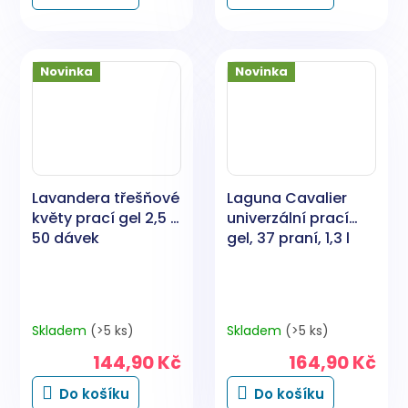
Novinka
Novinka
Lavandera třešňové
Laguna Cavalier
květy prací gel 2,5 l,
univerzální prací
50 dávek
gel, 37 praní, 1,3 l
Skladem
(>5 ks)
Skladem
(>5 ks)
144,90 Kč
164,90 Kč
Do košíku
Do košíku