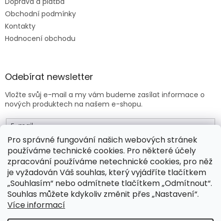
Doprava a platba
Obchodní podmínky
Kontakty
Hodnocení obchodu
Odebírat newsletter
Vložte svůj e-mail a my vám budeme zasílat informace o
nových produktech na našem e-shopu.
E-mail
Pro správné fungování našich webových stránek
používáme technické cookies. Pro některé účely
Vložením e-mailu souhlasíte s
obchodními podmínkami
.
zpracování používáme netechnické cookies, pro něž
je vyžadován Váš souhlas, který vyjádříte tlačítkem
PŘIHLÁSIT SE
„Souhlasím“ nebo odmítnete tlačítkem „Odmítnout“.
Souhlas můžete kdykoliv změnit přes „Nastavení“.
Více informací