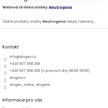
Webová stránka značky:
Neutrogena
Žádné produkty značky
Neutrogena
nebyly nalezeny...
Z
á
p
a
Kontakt
t
í
info
@
drogeo.cz
+420 607 058 258
+420 607 058 258 (v pracovní dny 08:00-16:00)
drogeocz
drogeo_online_drogerie
Informace pro vás