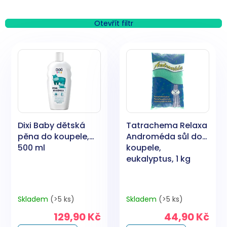
z
e
n
Otevřít filtr
í
V
p
ý
r
p
o
i
d
s
u
p
k
r
t
o
ů
Dixi Baby dětská
Tatrachema Relaxa
d
pěna do koupele,
Androméda sůl do
u
500 ml
koupele,
k
eukalyptus, 1 kg
t
ů
Skladem
(>5 ks)
Skladem
(>5 ks)
129,90 Kč
44,90 Kč