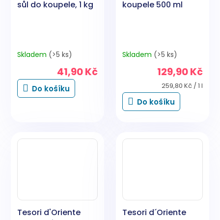
sůl do koupele, 1 kg
koupele 500 ml
Skladem
(>5 ks)
Skladem
(>5 ks)
41,90 Kč
129,90 Kč
Měrná
259,80 Kč / 1 l
Do košíku
cena:
Do košíku
Tesori d'Oriente
Tesori d´Oriente