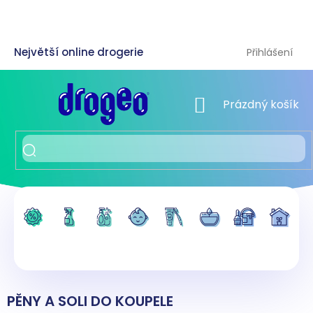
Přejít
na
obsah
Přihlášení
NÁKUPNÍ KOŠÍK
Prázdný košík
PĚNY A SOLI DO KOUPELE