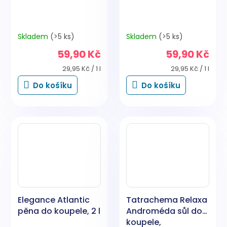
Skladem
(>5 ks)
Skladem
(>5 ks)
59,90 Kč
59,90 Kč
Měrná
Měrná
29,95 Kč / 1 l
29,95 Kč / 1 l
cena:
cena:
Do košíku
Do košíku
Elegance Atlantic
Tatrachema Relaxa
pěna do koupele, 2 l
Androméda sůl do
koupele,