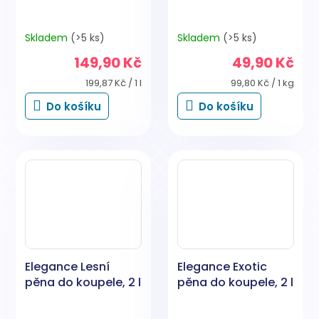
Skladem
(>5 ks)
Skladem
(>5 ks)
149,90 Kč
49,90 Kč
Měrná
Měrná
199,87 Kč / 1 l
99,80 Kč / 1 kg
cena:
cena:
Do košíku
Do košíku
Elegance Lesní
Elegance Exotic
pěna do koupele, 2 l
pěna do koupele, 2 l