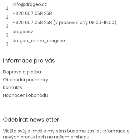
í
info
@
drogeo.cz
p
r
+420 607 058 258
v
+420 607 058 258 (v pracovní dny 08:00-16:00)
k
y
drogeocz
v
drogeo_online_drogerie
ý
p
i
s
Informace pro vás
u
Doprava a platba
Obchodní podmínky
Kontakty
Hodnocení obchodu
Odebírat newsletter
Vložte svůj e-mail a my vám budeme zasílat informace o
nových produktech na našem e-shopu.