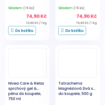
Skladem
(>5 ks)
Skladem
(>5 ks)
74,90 Kč
74,90 Kč
Měrná
Měrná
74,90 Kč / 1 kg
74,90 Kč / 1 kg
cena:
cena:
Do košíku
Do košíku
Nivea Care & Relax
Tatrachema
sprchový gel &
Magnéziová živá sůl
pěna do koupele,
do koupele, 500 g
750 ml