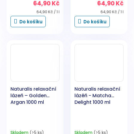
64,90 Kč
64,90 Kč
Měrná
Měrná
64,90 Kč / 1 l
64,90 Kč / 1 l
cena:
cena:
Do košíku
Do košíku
Naturalis relaxační
Naturalis relaxační
lázeň – Golden
lázěň - Matcha
Argan 1000 ml
Delight 1000 ml
Skladem
(>5 ks)
Skladem
(>5 ks)