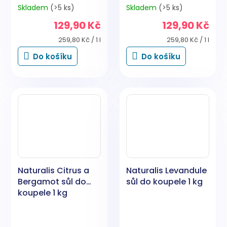
Skladem
(>5 ks)
Skladem
(>5 ks)
129,90 Kč
129,90 Kč
Měrná
Měrná
259,80 Kč / 1 l
259,80 Kč / 1 l
cena:
cena:
Do košíku
Do košíku
Naturalis Citrus a
Naturalis Levandule
Bergamot sůl do
sůl do koupele 1 kg
koupele 1 kg