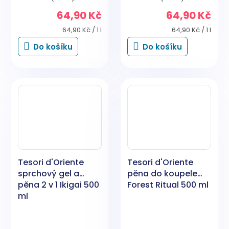
64,90 Kč
64,90 Kč
Měrná
Měrná
64,90 Kč / 1 l
64,90 Kč / 1 l
cena:
cena:
Do košíku
Do košíku
Tesori d'Oriente
Tesori d'Oriente
sprchový gel a
pěna do koupele
pěna 2 v 1 Ikigai 500
Forest Ritual 500 ml
ml