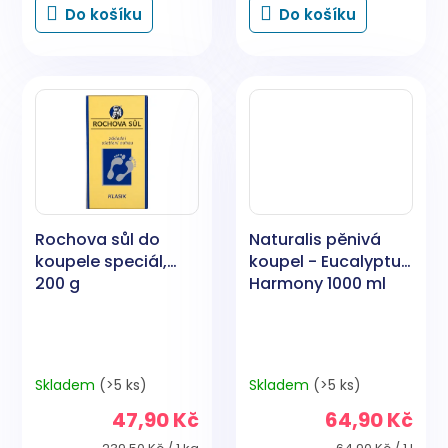
Do košíku
Do košíku
Rochova sůl do
Naturalis pěnivá
koupele speciál,
koupel - Eucalyptus
200 g
Harmony 1000 ml
Skladem
(>5 ks)
Skladem
(>5 ks)
47,90 Kč
64,90 Kč
Měrná
Měrná