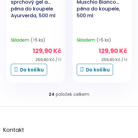
sprchový gel a
Muschio Bianco
pěna do koupele
pěna do koupele,
Ayurverda, 500 ml
500 ml
Skladem
(>5 ks)
Skladem
(>5 ks)
129,90 Kč
129,90 Kč
Měrná
Měrná
259,80 Kč / 1 l
259,80 Kč / 1 l
cena:
cena:
Do košíku
Do košíku
24
položek celkem
O
v
l
Z
á
á
d
p
a
a
Kontakt
c
t
í