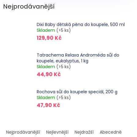
Nejprodávanější
Dixi Baby dětská pěna do koupele, 500 ml
Skladem
(>5 ks)
129,90 Kč
Tatrachema Relaxa Androméda sůl do
koupele, eukalyptus, 1 kg
Skladem
(>5 ks)
44,90 Kč
Rochova sůl do koupele speciál, 200 g
Skladem
(>5 ks)
47,90 Kč
Ř
a
Nejprodávanější
Nejlevnější
Nejdražší
Abecedně