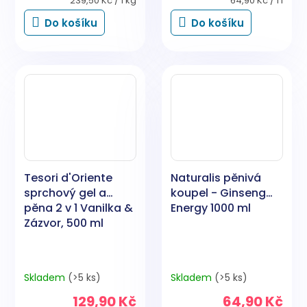
239,50 Kč / 1 kg
64,90 Kč / 1 l
cena:
cena:
Do košíku
Do košíku
Tesori d'Oriente
Naturalis pěnivá
sprchový gel a
koupel - Ginseng
pěna 2 v 1 Vanilka &
Energy 1000 ml
Zázvor, 500 ml
Skladem
(>5 ks)
Skladem
(>5 ks)
129,90 Kč
64,90 Kč