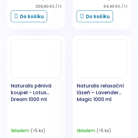
Měrná
Měrná
259,80 Kč / 1 l
64,90 Kč / 1 l
cena:
cena:
Do košíku
Do košíku
Naturalis pěnivá
Naturalis relaxační
koupel - Lotus
lázeň – Lavender
Dream 1000 ml
Magic 1000 ml
Skladem
(>5 ks)
Skladem
(>5 ks)