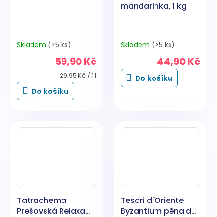
mandarinka, 1 kg
Skladem
(>5 ks)
Skladem
(>5 ks)
59,90 Kč
44,90 Kč
Měrná
29,95 Kč / 1 l
Do košíku
cena:
Do košíku
Tatrachema
Tesori d´Oriente
Prešovská Relaxa
Byzantium pěna do