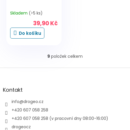
Skladem
(>5 ks)
39,90 Kč
Do košíku
9
položek celkem
O
v
l
Z
á
á
d
p
a
a
Kontakt
c
t
í
í
info
@
drogeo.cz
p
r
+420 607 058 258
v
+420 607 058 258 (v pracovní dny 08:00-16:00)
k
y
drogeocz