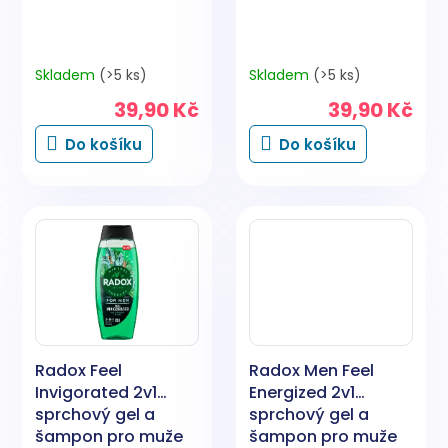
t
ů
Skladem
(>5 ks)
Skladem
(>5 ks)
39,90 Kč
39,90 Kč
Do košíku
Do košíku
Radox Feel
Radox Men Feel
Invigorated 2v1
Energized 2v1
sprchový gel a
sprchový gel a
šampon pro muže
šampon pro muže