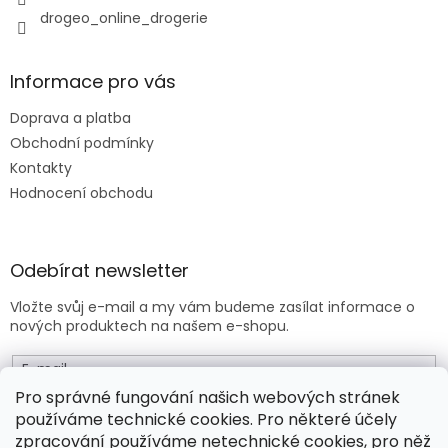
v
drogeo_online_drogerie
ý
p
i
s
Informace pro vás
u
Doprava a platba
Obchodní podmínky
Kontakty
Hodnocení obchodu
Odebírat newsletter
Vložte svůj e-mail a my vám budeme zasílat informace o
nových produktech na našem e-shopu.
E-mail
Pro správné fungování našich webových stránek
používáme technické cookies. Pro některé účely
Vložením e-mailu souhlasíte s
obchodními podmínkami
.
zpracování používáme netechnické cookies, pro něž