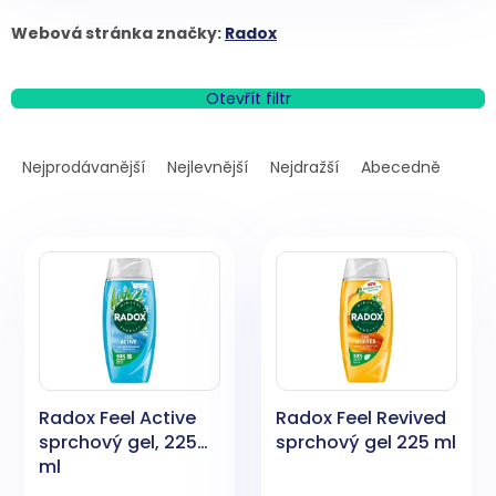
Webová stránka značky:
Radox
Otevřít filtr
Ř
a
Nejprodávanější
Nejlevnější
Nejdražší
Abecedně
z
e
V
n
ý
í
p
p
i
r
s
o
p
d
r
u
o
k
Radox Feel Active
Radox Feel Revived
d
t
sprchový gel, 225
sprchový gel 225 ml
u
ů
ml
k