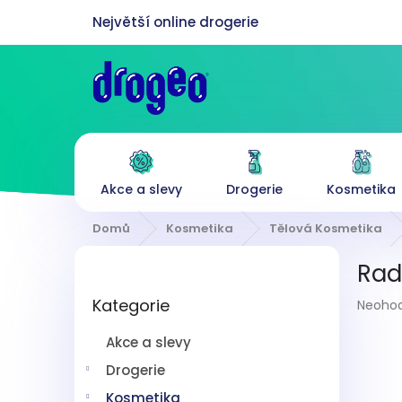
Přejít
na
obsah
Akce a slevy
Drogerie
Kosmetika
Domů
Kosmetika
Tělová Kosmetika
P
Rad
o
Přeskočit
s
Průmě
Kategorie
kategorie
Neoho
t
hodnoc
r
produk
Akce a slevy
a
je
n
Drogerie
0,0
z
n
Kosmetika