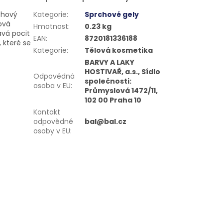
rchový
Kategorie
:
Sprchové gely
ová
Hmotnost
:
0.23 kg
ává pocit
EAN
:
8720181336188
 které se
Kategorie
:
Tělová kosmetika
BARVY A LAKY
HOSTIVAŘ, a.s., Sídlo
Odpovědná
společnosti:
osoba v EU
:
Průmyslová 1472/11,
102 00 Praha 10
Kontakt
odpovědné
bal@bal.cz
osoby v EU
: