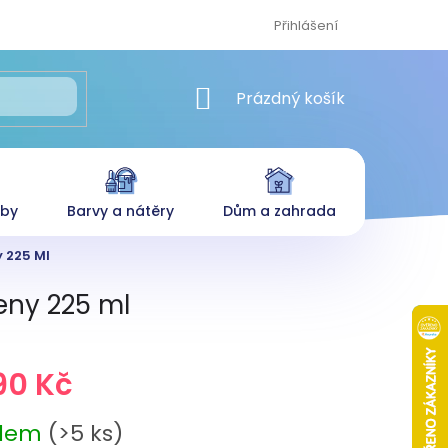
Přihlášení
NÁKUPNÍ KOŠÍK
Prázdný košík
eby
Barvy a nátěry
Dům a zahrada
 225 Ml
eny 225 ml
90 Kč
adem
(>5 ks)