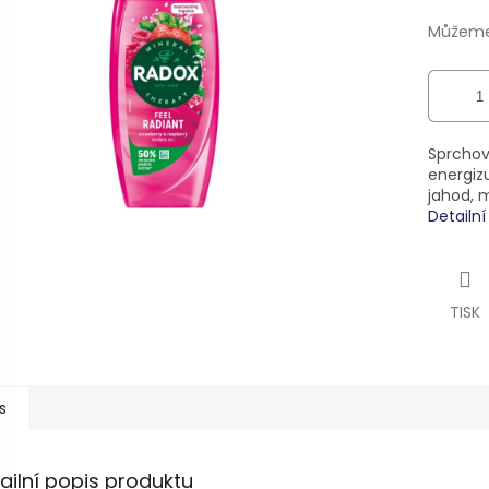
ek.
Můžeme 
Sprchový
energizu
jahod, m
Detailn
TISK
s
ailní popis produktu