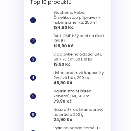
Top 10 produktů
Stachema Rebel
Čmelíkostop přípravek k
hubení čmelíků, 250 ml
134,90 Kč
BALHOME bílý ocet na úklid
10% 5 l
129,90 Kč
viGO pytle na odpad, 24 µ,
60 × 70 cm, 60 l, 10 ks
19,90 Kč
Linteo papírové kapesníky
2vrstvé box, 200 ks
46,90 Kč
Vanish strojní čištění
koberců 3v1, 500 ml
79,90 Kč
Natura Škrob bramborový
na prádlo 200 g
24,90 Kč
Pytle na odpad černé LD