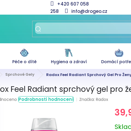
+420 607 058
258
info@drogeo.cz
Péče o dítě
Hygiena a zdraví
Domácí potř
Sprchové Gely
Radox Feel Radiant Sprchový Gel Pro Ženy
ox Feel Radiant sprchový gel pro ž
rné
Podrobnosti hodnocení
Značka:
Radox
dnoceno
ení
39,
tu
Měrná
Skl
cena: