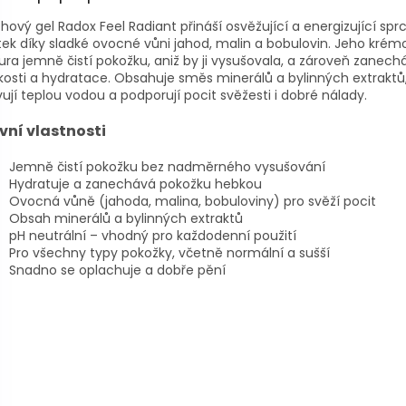
hový gel Radox Feel Radiant přináší osvěžující a energizující sp
tek díky sladké ovocné vůni jahod, malin a bobulovin. Jeho krém
ura jemně čistí pokožku, aniž by ji vysušovala, a zároveň zanech
osti a hydratace. Obsahuje směs minerálů a bylinných extraktů,
vují teplou vodou a podporují pocit svěžesti i dobré nálady.
vní vlastnosti
Jemně čistí pokožku bez nadměrného vysušování
Hydratuje a zanechává pokožku hebkou
Ovocná vůně (jahoda, malina, bobuloviny) pro svěží pocit
Obsah minerálů a bylinných extraktů
pH neutrální – vhodný pro každodenní použití
Pro všechny typy pokožky, včetně normální a sušší
Snadno se oplachuje a dobře pění