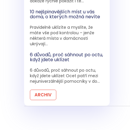
dokáže rychle pokazit i te...
10 nejšpinavějších míst u vás
doma, o kterých možná nevíte
Pravidelně uklízíte a myslíte, že
máte vše pod kontrolou – jenže
některá místa v domácnosti
ukrývají...
6 důvodů, proč sáhnout po octu,
když jdete uklízet
6 důvodů, proč sáhnout po octu,
když jdete uklízet Ocet patří mezi
nejuniverzálnější pomocníky v do...
ARCHIV
Z
á
p
a