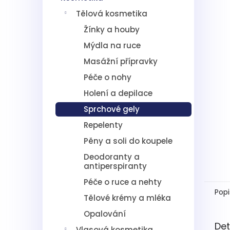
5
í
hvězdič
Tělová kosmetika
p
a
Žínky a houby
n
Mýdla na ruce
e
l
Masážní přípravky
Péče o nohy
Holení a depilace
Sprchové gely
Repelenty
Pěny a soli do koupele
Deodoranty a
antiperspiranty
Péče o ruce a nehty
Popi
Tělové krémy a mléka
Opalování
Det
Vlasová kosmetika