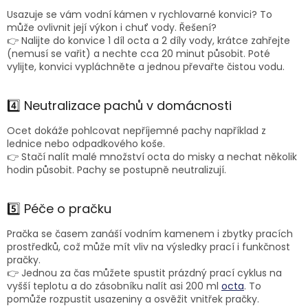
Usazuje se vám vodní kámen v rychlovarné konvici? To
může ovlivnit její výkon i chuť vody. Řešení?
👉 Nalijte do konvice 1 díl octa a 2 díly vody, krátce zahřejte
(nemusí se vařit) a nechte cca 20 minut působit. Poté
vylijte, konvici vypláchněte a jednou převařte čistou vodu.
4️⃣ Neutralizace pachů v domácnosti
Ocet dokáže pohlcovat nepříjemné pachy například z
lednice nebo odpadkového koše.
👉 Stačí nalít malé množství octa do misky a nechat několik
hodin působit. Pachy se postupně neutralizují.
5️⃣ Péče o pračku
Pračka se časem zanáší vodním kamenem i zbytky pracích
prostředků, což může mít vliv na výsledky prací i funkčnost
pračky.
👉 Jednou za čas můžete spustit prázdný prací cyklus na
vyšší teplotu a do zásobníku nalít asi 200 ml
octa
. To
pomůže rozpustit usazeniny a osvěžit vnitřek pračky.