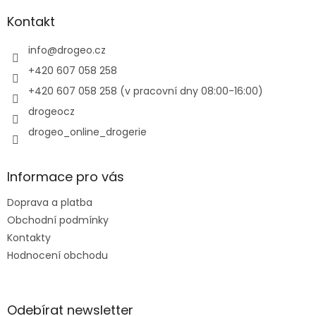
p
a
Kontakt
t
í
info
@
drogeo.cz
+420 607 058 258
+420 607 058 258 (v pracovní dny 08:00-16:00)
drogeocz
drogeo_online_drogerie
Informace pro vás
Doprava a platba
Obchodní podmínky
Kontakty
Hodnocení obchodu
Odebírat newsletter