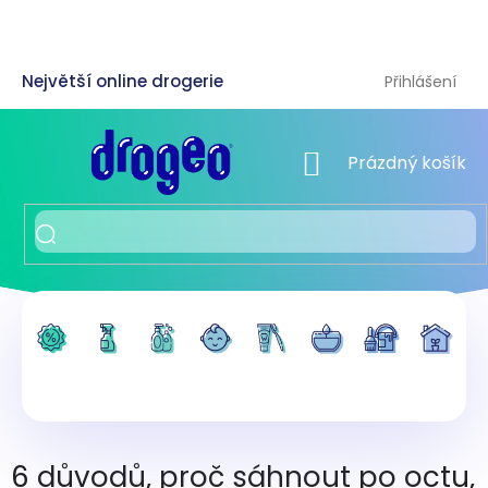
Přejít
na
obsah
Přihlášení
NÁKUPNÍ KOŠÍK
Prázdný košík
6 důvodů, proč sáhnout po octu,