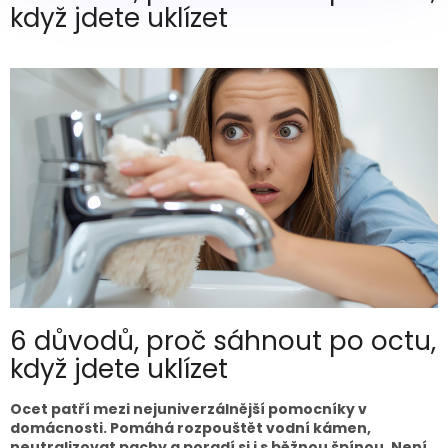
když jdete uklízet
6 důvodů, proč sáhnout po octu,
když jdete uklízet
Ocet patří mezi nejuniverzálnější pomocníky v
domácnosti. Pomáhá rozpouštět vodní kámen,
neutralizovat pachy a poradí si i s běžnou špínou. Není