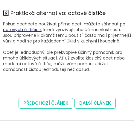
6️⃣ Praktická alternativa: octové čističe
Pokud nechcete používat přímo ocet, můžete sáhnout po
octových čističích
, které využívají jeho účinné vlastnosti.
Jsou připravené k okamžitému použití, často mají příjemnější
vůni a hodí se pro každodenní úklid v kuchyni i koupelně.
Ocet je jednoduchý, ale překvapivě účinný pomocník pro
mnoho úklidových situací. Ať už zvolíte klasický ocet nebo
moderní octové čističe, může vám pomoci udržet
domácnost čistou jednodušeji než dosud.
PŘEDCHOZÍ ČLÁNEK
DALŠÍ ČLÁNEK
Z
á