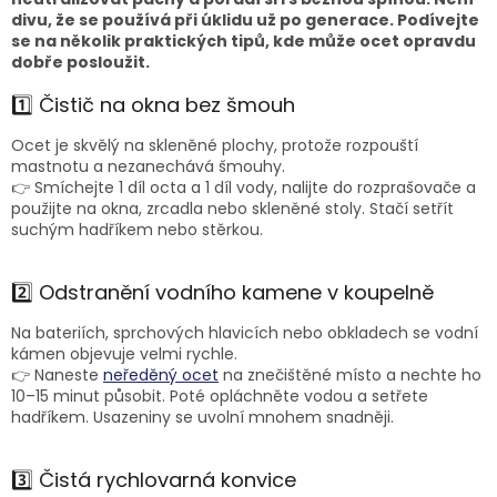
divu, že se používá při úklidu už po generace. Podívejte
se na několik praktických tipů, kde může ocet opravdu
dobře posloužit.
1️⃣ Čistič na okna bez šmouh
Ocet je skvělý na skleněné plochy, protože rozpouští
mastnotu a nezanechává šmouhy.
👉 Smíchejte 1 díl octa a 1 díl vody, nalijte do rozprašovače a
použijte na okna, zrcadla nebo skleněné stoly. Stačí setřít
suchým hadříkem nebo stěrkou.
2️⃣ Odstranění vodního kamene v koupelně
Na bateriích, sprchových hlavicích nebo obkladech se vodní
kámen objevuje velmi rychle.
👉 Naneste
neředěný ocet
na znečištěné místo a nechte ho
10–15 minut působit. Poté opláchněte vodou a setřete
hadříkem. Usazeniny se uvolní mnohem snadněji.
3️⃣ Čistá rychlovarná konvice