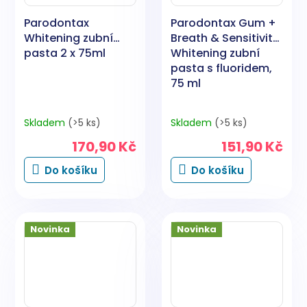
Parodontax
Parodontax Gum +
Whitening zubní
Breath & Sensitivity
pasta 2 x 75ml
Whitening zubní
pasta s fluoridem,
75 ml
Skladem
(>5 ks)
Skladem
(>5 ks)
170,90 Kč
151,90 Kč
Do košíku
Do košíku
Novinka
Novinka