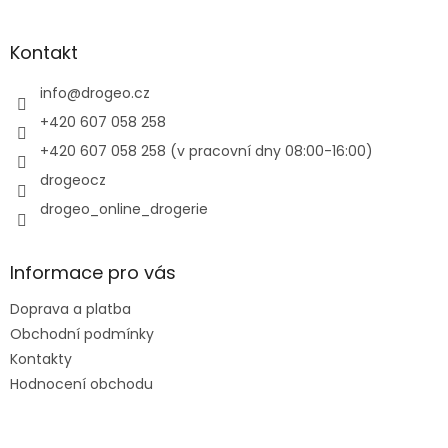
c
á
n
í
p
í
p
a
Kontakt
r
t
v
í
info
@
drogeo.cz
k
y
+420 607 058 258
v
+420 607 058 258 (v pracovní dny 08:00-16:00)
ý
p
drogeocz
i
drogeo_online_drogerie
s
u
Informace pro vás
Doprava a platba
Obchodní podmínky
Kontakty
Hodnocení obchodu