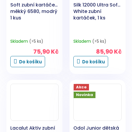
Soft zubní kartáček
Silk 12000 Ultra Soft
měkký 6580, modrý
White zubní
1 kus
kartáček, 1 ks
Skladem
(>5 ks)
Skladem
(>5 ks)
75,90 Kč
85,90 Kč
Do košíku
Do košíku
Akce
Novinka
Lacalut Aktiv zubní
Odol Junior dětská