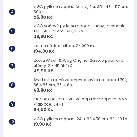
viGO pytle na odpad černé, 6 µ, 35 l, 48 × 57 cm,
50 ks
26,90 Kč
viGO voňavé pytle na odpad s uchy, levandule,
10 µ, 60 × 72 cm, 60 l, 18 ks
39,90 Kč
Jar na nádobí citron, 2× 900 ml
194,90 Kč
Zewa Wisch & Weg Original 2vrstvé papírové
utěrky, 2 × 45 útržků
49,90 Kč
Swirl extra silné zatahovací pytle na odpad 70 l,
56 × 86 cm, 36 µ, 8 ks
53,90 Kč
Kleenex Balsam 3vrstvé papírové kapesníčky v
krabičce, 64 ks
54,90 Kč
viGO pytle na odpad, 24 µ, 60 × 70 cm, 60 l, 10 ks
19,90 Kč