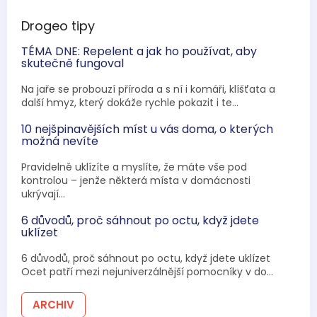
Drogeo tipy
TÉMA DNE: Repelent a jak ho používat, aby
skutečně fungoval
Na jaře se probouzí příroda a s ní i komáři, klíšťata a
další hmyz, který dokáže rychle pokazit i te...
10 nejšpinavějších míst u vás doma, o kterých
možná nevíte
Pravidelně uklízíte a myslíte, že máte vše pod
kontrolou – jenže některá místa v domácnosti
ukrývají...
6 důvodů, proč sáhnout po octu, když jdete
uklízet
6 důvodů, proč sáhnout po octu, když jdete uklízet
Ocet patří mezi nejuniverzálnější pomocníky v do...
ARCHIV