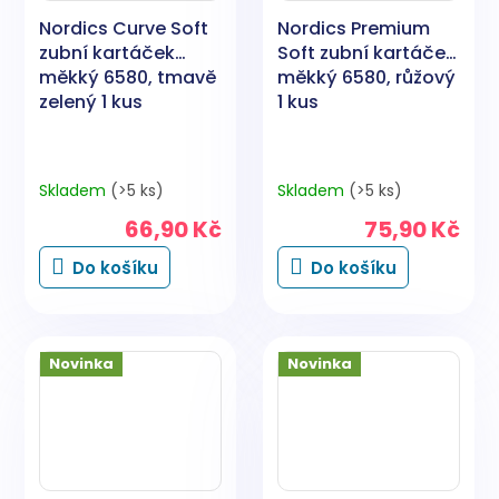
Nordics Curve Soft
Nordics Premium
zubní kartáček
Soft zubní kartáček
měkký 6580, tmavě
měkký 6580, růžový
zelený 1 kus
1 kus
Skladem
(>5 ks)
Skladem
(>5 ks)
66,90 Kč
75,90 Kč
Do košíku
Do košíku
Novinka
Novinka