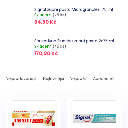
Signal zubní pasta Microgranules, 75 ml
Skladem
(>5 ks)
64,90 Kč
Sensodyne Fluoride zubní pasta 2x75 ml
Skladem
(>5 ks)
170,90 Kč
Ř
a
Nejprodávanější
Nejlevnější
Nejdražší
Abecedně
z
e
V
n
ý
í
p
p
i
r
s
o