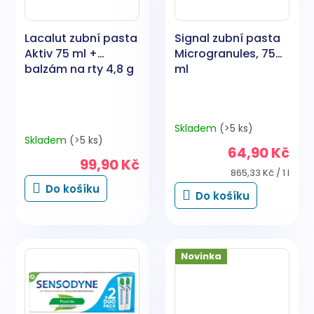
p
d
r
u
o
k
Lacalut zubní pasta
Signal zubní pasta
d
t
Aktiv 75 ml +
Microgranules, 75
u
ů
balzám na rty 4,8 g
ml
k
t
ů
Skladem
(>5 ks)
Průměrné
Skladem
(>5 ks)
hodnocení
64,90 Kč
produktu
99,90 Kč
je
Měrná
865,33 Kč / 1 l
5,0
cena:
Do košíku
Do košíku
z
5
hvězdiček.
Novinka