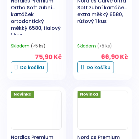
Nordics Premium
Nordics Curve Ultra
Ortho Soft zubní
Soft zubní kartáček
kartáček
extra měkký 6580,
ortodontický
růžový 1 kus
měkký 6580, fialový
1 kus
Skladem
(>5 ks)
Skladem
(>5 ks)
75,90 Kč
66,90 Kč
Do košíku
Do košíku
Novinka
Novinka
Nordics Premium
Nordics Premium