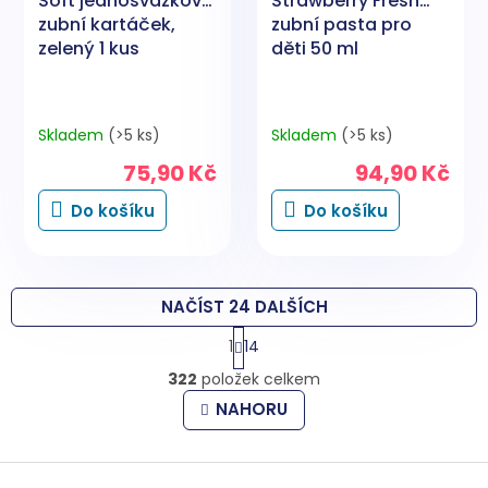
Soft jednosvazkový
Strawberry Fresh
zubní kartáček,
zubní pasta pro
zelený 1 kus
děti 50 ml
Skladem
(>5 ks)
Skladem
(>5 ks)
75,90 Kč
94,90 Kč
Do košíku
Do košíku
NAČÍST 24 DALŠÍCH
S
1
14
t
O
r
322
položek celkem
v
á
l
n
NAHORU
k
á
o
d
v
Z
a
á