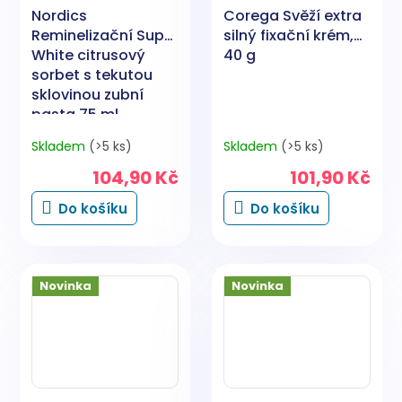
Nordics
Corega Svěží extra
Reminelizační Super
silný fixační krém,
White citrusový
40 g
sorbet s tekutou
sklovinou zubní
pasta 75 ml
Skladem
(>5 ks)
Skladem
(>5 ks)
104,90 Kč
101,90 Kč
Do košíku
Do košíku
Novinka
Novinka