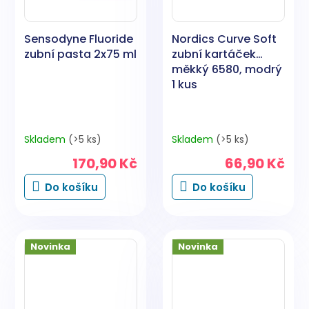
Sensodyne Fluoride
Nordics Curve Soft
zubní pasta 2x75 ml
zubní kartáček
měkký 6580, modrý
1 kus
Skladem
(>5 ks)
Skladem
(>5 ks)
170,90 Kč
66,90 Kč
Do košíku
Do košíku
Novinka
Novinka