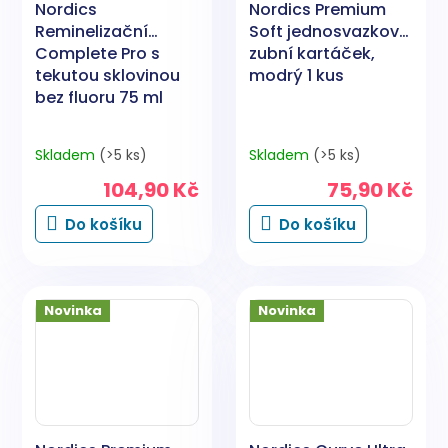
Nordics
Nordics Premium
Reminelizační
Soft jednosvazkový
Complete Pro s
zubní kartáček,
tekutou sklovinou
modrý 1 kus
bez fluoru 75 ml
Skladem
(>5 ks)
Skladem
(>5 ks)
104,90 Kč
75,90 Kč
Do košíku
Do košíku
Novinka
Novinka