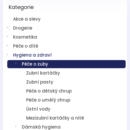
Přeskočit
s
Kategorie
kategorie
t
r
Akce a slevy
a
n
Drogerie
n
Kosmetika
í
Péče o dítě
p
a
Hygiena a zdraví
n
Péče o zuby
e
l
Zubní kartáčky
Zubní pasty
Péče o dětský chrup
Péče o umělý chrup
Ústní vody
Mezizubní kartáčky a nitě
Dámská hygiena