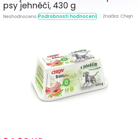
psy jehněčí, 430 g
Průměrné
Podrobnosti hodnocení
Značka:
Chejn
Neohodnoceno
hodnocení
produktu
je
0,0
z
5
hvězdiček.