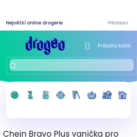
Přejít
na
obsah
Přihlášení
NÁKUPNÍ KOŠÍK
Prázdný košík
Chejn Bravo Plus vanička pro