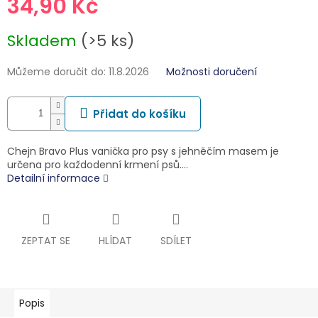
34,90 Kč
Měrná
Skladem
(>5 ks)
cena:
Můžeme doručit do:
11.8.2026
Možnosti doručení
Přidat do košíku
Chejn Bravo Plus vanička pro psy s jehněčím masem je
určena pro každodenní krmení psů.…
Detailní informace
ZEPTAT SE
HLÍDAT
SDÍLET
Popis