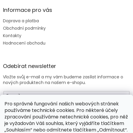
Informace pro vás
Doprava a platba
Obchodní podmínky
Kontakty
Hodnocení obchodu
Odebírat newsletter
Vložte svůj e-mail a my vám budeme zasílat informace o
nových produktech na našem e-shopu.
E-mail
Pro správné fungování našich webových stránek
používáme technické cookies. Pro některé účely
Vložením e-mailu souhlasíte s
obchodními podmínkami
.
zpracování používáme netechnické cookies, pro něž
je vyžadován Váš souhlas, který vyjádříte tlačítkem
PŘIHLÁSIT SE
„Souhlasím“ nebo odmítnete tlačítkem „Odmítnout“.