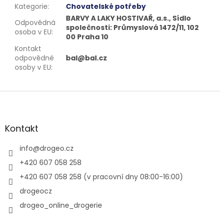
Kategorie
:
Chovatelské potřeby
BARVY A LAKY HOSTIVAŘ, a.s., Sídlo
Odpovědná
společnosti: Průmyslová 1472/11, 102
osoba v EU
:
00 Praha 10
Kontakt
odpovědné
bal@bal.cz
osoby v EU
:
Z
á
p
a
Kontakt
t
í
info
@
drogeo.cz
+420 607 058 258
+420 607 058 258 (v pracovní dny 08:00-16:00)
drogeocz
drogeo_online_drogerie