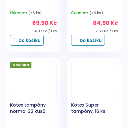
Skladem
(>5 ks)
Skladem
(>5 ks)
69,90 Kč
84,90 Kč
Měrná
Měrná
4,37 Kč / 1 ks
2,65 Kč / 1 ks
cena:
cena:
Do košíku
Do košíku
Novinka
Kotex tampóny
Kotex Super
normal 32 kusů
tampóny, 16 ks