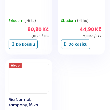
Skladem
(>5 ks)
Skladem
(>5 ks)
60,90 Kč
44,90 Kč
Měrná
Měrná
3,81 Kč / 1 ks
2,81 Kč / 1 ks
cena:
cena:
Do košíku
Do košíku
Akce
Ria Normal,
tampony, 16 ks