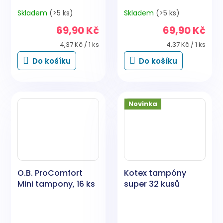
Skladem
(>5 ks)
Skladem
(>5 ks)
69,90 Kč
69,90 Kč
Měrná
Měrná
4,37 Kč / 1 ks
4,37 Kč / 1 ks
cena:
cena:
Do košíku
Do košíku
Novinka
O.B. ProComfort
Kotex tampóny
Mini tampony, 16 ks
super 32 kusů