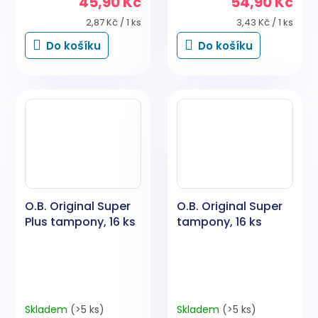
45,90 Kč
54,90 Kč
Měrná
Měrná
2,87 Kč / 1 ks
3,43 Kč / 1 ks
cena:
cena:
Do košíku
Do košíku
O.B. Original Super
O.B. Original Super
Plus tampony, 16 ks
tampony, 16 ks
Skladem
(>5 ks)
Skladem
(>5 ks)