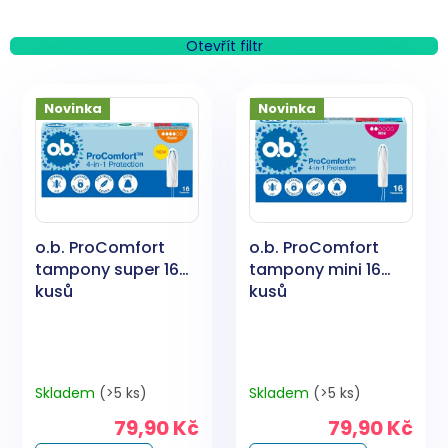
z
e
n
Otevřít filtr
í
V
p
ý
Novinka
Novinka
r
p
o
i
d
s
u
p
k
r
t
o
ů
o.b. ProComfort
o.b. ProComfort
d
tampony super 16
tampony mini 16
u
kusů
kusů
k
t
ů
Skladem
(>5 ks)
Skladem
(>5 ks)
79,90 Kč
79,90 Kč