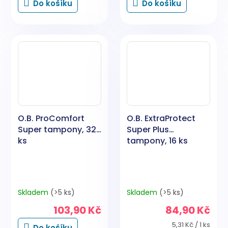
Do košíku
Do košíku
O.B. ProComfort
O.B. ExtraProtect
Super tampony, 32
Super Plus
ks
tampony, 16 ks
Skladem
(>5 ks)
Skladem
(>5 ks)
103,90 Kč
84,90 Kč
Měrná
5,31 Kč / 1 ks
Do košíku