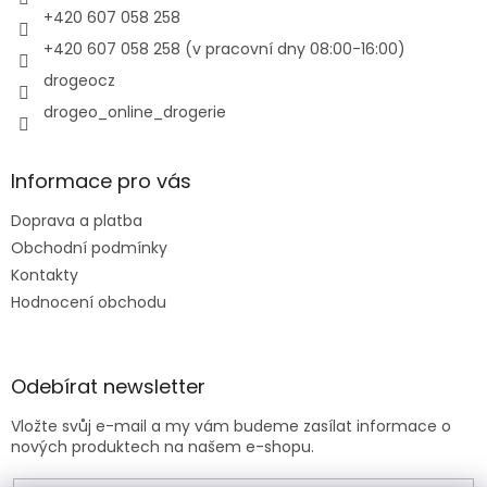
r
+420 607 058 258
v
+420 607 058 258 (v pracovní dny 08:00-16:00)
k
y
drogeocz
v
drogeo_online_drogerie
ý
p
i
s
Informace pro vás
u
Doprava a platba
Obchodní podmínky
Kontakty
Hodnocení obchodu
Odebírat newsletter
Vložte svůj e-mail a my vám budeme zasílat informace o
nových produktech na našem e-shopu.