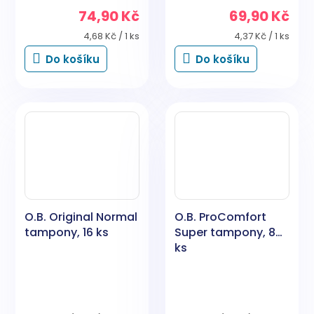
74,90 Kč
69,90 Kč
Měrná
Měrná
4,68 Kč / 1 ks
4,37 Kč / 1 ks
cena:
cena:
Do košíku
Do košíku
O.B. Original Normal
O.B. ProComfort
tampony, 16 ks
Super tampony, 8
ks