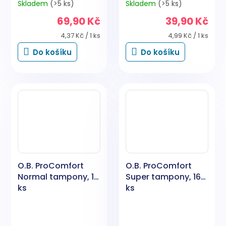
Skladem
(>5 ks)
Skladem
(>5 ks)
69,90 Kč
39,90 Kč
Měrná
Měrná
4,37 Kč / 1 ks
4,99 Kč / 1 ks
cena:
cena:
Do košíku
Do košíku
O.B. ProComfort
O.B. ProComfort
Normal tampony, 16
Super tampony, 16
ks
ks