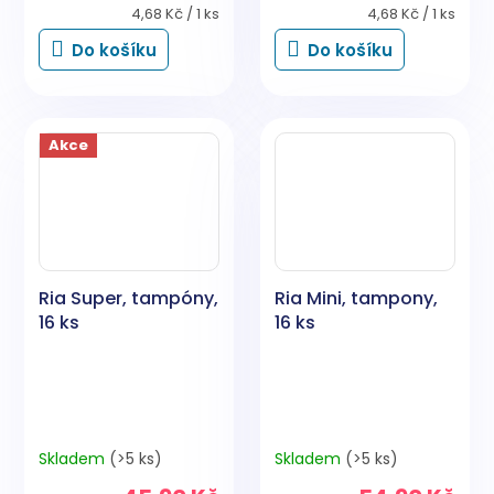
Měrná
Měrná
4,68 Kč / 1 ks
4,68 Kč / 1 ks
cena:
cena:
Do košíku
Do košíku
Akce
Ria Super, tampóny,
Ria Mini, tampony,
16 ks
16 ks
Skladem
(>5 ks)
Skladem
(>5 ks)