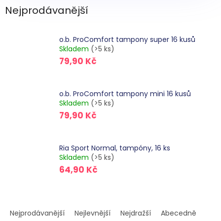
Nejprodávanější
o.b. ProComfort tampony super 16 kusů
Skladem
(>5 ks)
79,90 Kč
o.b. ProComfort tampony mini 16 kusů
Skladem
(>5 ks)
79,90 Kč
Ria Sport Normal, tampóny, 16 ks
Skladem
(>5 ks)
64,90 Kč
Ř
a
Nejprodávanější
Nejlevnější
Nejdražší
Abecedně