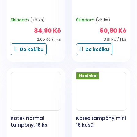
Skladem
(>5 ks)
Skladem
(>5 ks)
84,90 Kč
60,90 Kč
Měrná
Měrná
2,65 Kč / 1 ks
3,81 Kč / 1 ks
cena:
cena:
Do košíku
Do košíku
Novinka
Kotex Normal
Kotex tampóny mini
tampóny, 16 ks
16 kusů