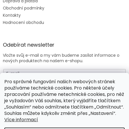
Doprava a platba
Obchodní podmínky
Kontakty
Hodnocení obchodu
Odebírat newsletter
Vložte svůj e-mail a my vám budeme zasílat informace o
nových produktech na našem e-shopu.
E-mail
Pro správné fungování našich webových stránek
používáme technické cookies. Pro některé účely
Vložením e-mailu souhlasíte s
obchodními podmínkami
.
zpracování používáme netechnické cookies, pro něž
je vyžadován Váš souhlas, který vyjádříte tlačítkem
PŘIHLÁSIT SE
„Souhlasím“ nebo odmítnete tlačítkem „Odmítnout“.
Souhlas můžete kdykoliv změnit přes „Nastavení“.
Více informací