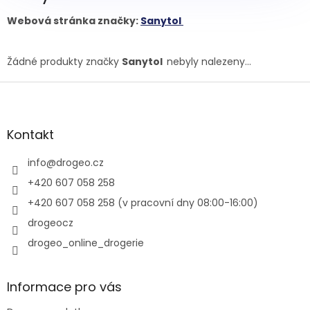
Webová stránka značky:
Sanytol
Žádné produkty značky
Sanytol
nebyly nalezeny...
Z
á
p
a
Kontakt
t
í
info
@
drogeo.cz
+420 607 058 258
+420 607 058 258 (v pracovní dny 08:00-16:00)
drogeocz
drogeo_online_drogerie
Informace pro vás