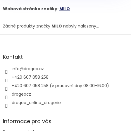
Webová stránka značky:
MILO
Žádné produkty značky
MILO
nebyly nalezeny...
Z
á
p
a
Kontakt
t
í
info
@
drogeo.cz
+420 607 058 258
+420 607 058 258 (v pracovní dny 08:00-16:00)
drogeocz
drogeo_online_drogerie
Informace pro vás