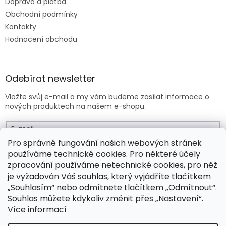
Doprava a platba
Obchodní podmínky
Kontakty
Hodnocení obchodu
Odebírat newsletter
Vložte svůj e-mail a my vám budeme zasílat informace o
nových produktech na našem e-shopu.
E-mail
Pro správné fungování našich webových stránek
používáme technické cookies. Pro některé účely
Vložením e-mailu souhlasíte s
obchodními podmínkami
.
zpracování používáme netechnické cookies, pro něž
je vyžadován Váš souhlas, který vyjádříte tlačítkem
PŘIHLÁSIT SE
„Souhlasím“ nebo odmítnete tlačítkem „Odmítnout“.
Souhlas můžete kdykoliv změnit přes „Nastavení“.
Více informací