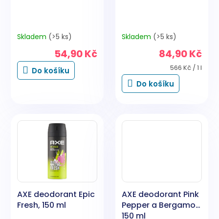
t
ů
Skladem
(>5 ks)
Skladem
(>5 ks)
54,90 Kč
84,90 Kč
Měrná
566 Kč / 1 l
Do košíku
cena:
Do košíku
AXE deodorant Epic
AXE deodorant Pink
Fresh, 150 ml
Pepper a Bergamot,
150 ml