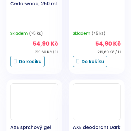
Cedarwood, 250 ml
Skladem
(>5 ks)
Skladem
(>5 ks)
54,90 Kč
54,90 Kč
Měrná
Měrná
219,60 Kč / 1 l
219,60 Kč / 1 l
cena:
cena:
Do košíku
Do košíku
AXE sprchový gel
AXE deodorant Dark