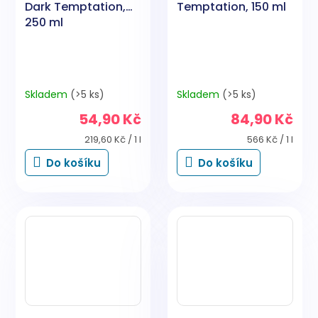
Dark Temptation,
Temptation, 150 ml
250 ml
Skladem
(>5 ks)
Skladem
(>5 ks)
54,90 Kč
84,90 Kč
Měrná
Měrná
219,60 Kč / 1 l
566 Kč / 1 l
cena:
cena:
Do košíku
Do košíku