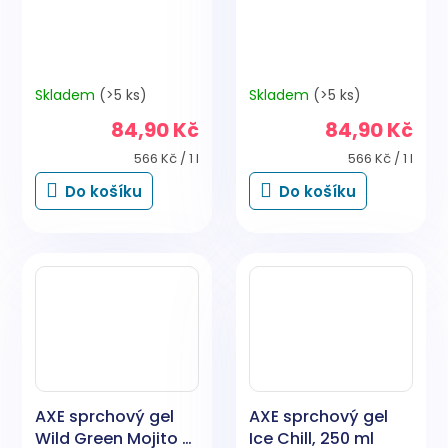
Skladem
(>5 ks)
Skladem
(>5 ks)
84,90 Kč
84,90 Kč
Měrná
Měrná
566 Kč / 1 l
566 Kč / 1 l
cena:
cena:
Do košíku
Do košíku
AXE sprchový gel
AXE sprchový gel
Wild Green Mojito a
Ice Chill, 250 ml