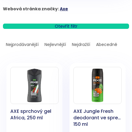
Webová stránka značky:
Axe
Otevřít filtr
Ř
a
Nejprodávanější
Nejlevnější
Nejdražší
Abecedně
z
e
V
n
ý
í
p
p
i
r
s
o
p
d
r
u
o
k
AXE sprchový gel
AXE Jungle Fresh
d
t
Africa, 250 ml
deodorant ve spreji,
u
ů
150 ml
k