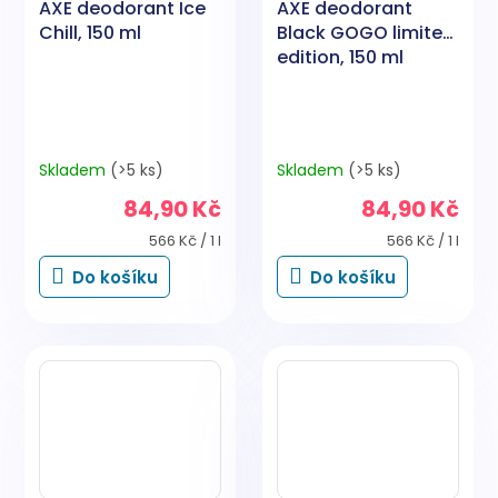
AXE deodorant Ice
AXE deodorant
Chill, 150 ml
Black GOGO limited
edition, 150 ml
Skladem
(>5 ks)
Skladem
(>5 ks)
84,90 Kč
84,90 Kč
Měrná
Měrná
566 Kč / 1 l
566 Kč / 1 l
cena:
cena:
Do košíku
Do košíku