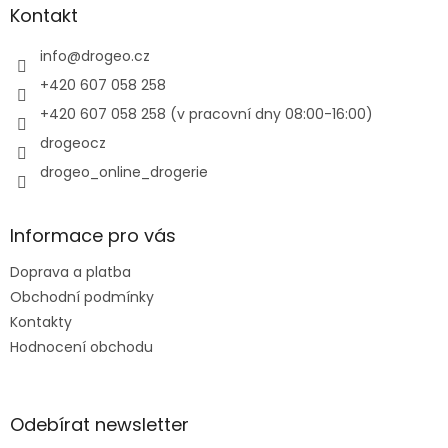
a
a
Kontakt
c
t
í
í
info
@
drogeo.cz
p
r
+420 607 058 258
v
+420 607 058 258 (v pracovní dny 08:00-16:00)
k
y
drogeocz
v
drogeo_online_drogerie
ý
p
i
s
Informace pro vás
u
Doprava a platba
Obchodní podmínky
Kontakty
Hodnocení obchodu
Odebírat newsletter