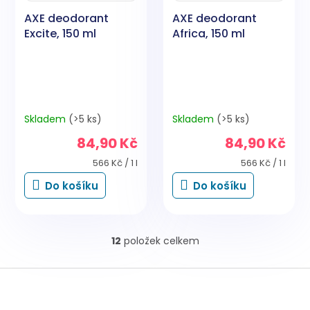
AXE deodorant
AXE deodorant
Excite, 150 ml
Africa, 150 ml
Skladem
(>5 ks)
Skladem
(>5 ks)
84,90 Kč
84,90 Kč
Měrná
Měrná
566 Kč / 1 l
566 Kč / 1 l
cena:
cena:
Do košíku
Do košíku
12
položek celkem
O
v
l
Z
á
á
d
p