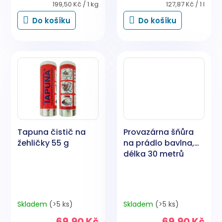
Měrná
Měrná
199,50 Kč / 1 kg
127,87 Kč / 1 l
cena:
cena:
Do košíku
Do košíku
Tapuna čistič na
Provazárna šňůra
žehličky 55 g
na prádlo bavlna,
délka 30 metrů
Skladem
(>5 ks)
Skladem
(>5 ks)
69,90 Kč
69,90 Kč