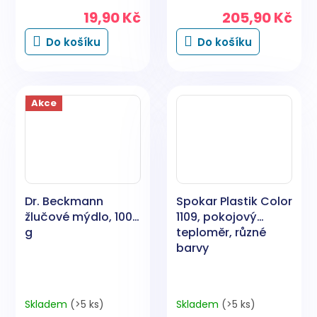
19,90 Kč
205,90 Kč
Do košíku
Do košíku
Akce
Dr. Beckmann
Spokar Plastik Color
žlučové mýdlo, 100
1109, pokojový
g
teploměr, různé
barvy
Skladem
(>5 ks)
Skladem
(>5 ks)