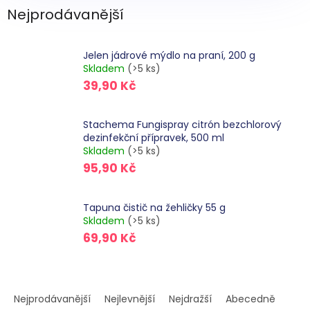
Nejprodávanější
Jelen jádrové mýdlo na praní, 200 g
Skladem
(>5 ks)
39,90 Kč
Stachema Fungispray citrón bezchlorový
dezinfekční přípravek, 500 ml
Skladem
(>5 ks)
95,90 Kč
Tapuna čistič na žehličky 55 g
Skladem
(>5 ks)
69,90 Kč
Ř
a
Nejprodávanější
Nejlevnější
Nejdražší
Abecedně