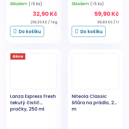
Skladem
(>5 ks)
Skladem
(>5 ks)
32,90 Kč
59,90 Kč
Měrná
Měrná
219,33 Kč / 1 kg
39,93 Kč / 1 l
cena:
cena:
Do košíku
Do košíku
Akce
Lanza Express Fresh
Niteola Classic
tekutý čistič
šňůra na prádlo, 20
pračky, 250 ml
m