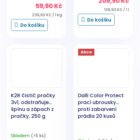
209,90 Kč
produktu
59,90 Kč
je
Měrná
139,93 Kč / 1 l
4,5
Měrná
cena:
239,60 Kč / 1 kg
Do košíku
cena:
z
Do košíku
5
hvězdiček.
Akce
K2R čistič pračky
Dalli Color Protect
3v1, odstraňuje
prací ubrousky
špínu a zápach z
proti zabarvení
pračky, 250 g
prádla 20 kusů
Skladem
(>5 ks)
Průměrné