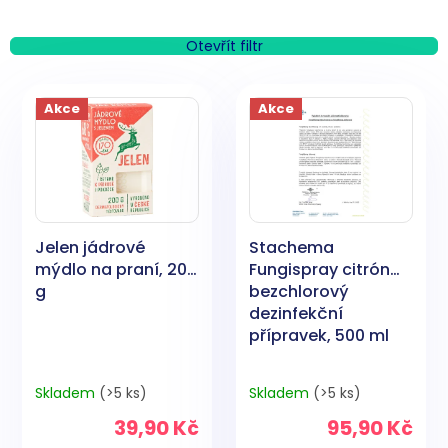
z
e
n
Otevřít filtr
í
V
p
ý
Akce
Akce
r
p
o
i
d
s
u
p
k
r
t
o
ů
Jelen jádrové
Stachema
d
mýdlo na praní, 200
Fungispray citrón
u
g
bezchlorový
k
dezinfekční
t
přípravek, 500 ml
ů
Skladem
(>5 ks)
Skladem
(>5 ks)
39,90 Kč
95,90 Kč