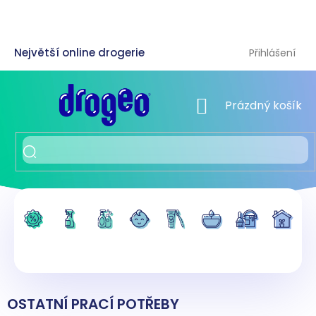
Přejít
na
obsah
Přihlášení
NÁKUPNÍ KOŠÍK
Prázdný košík
OSTATNÍ PRACÍ POTŘEBY