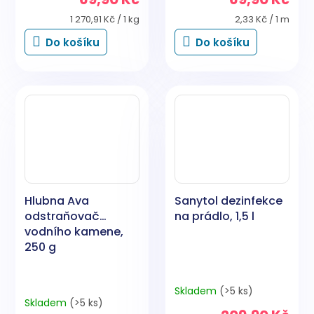
Měrná
Měrná
1 270,91 Kč / 1 kg
2,33 Kč / 1 m
cena:
cena:
Do košíku
Do košíku
Hlubna Ava
Sanytol dezinfekce
odstraňovač
na prádlo, 1,5 l
vodního kamene,
250 g
Skladem
(>5 ks)
Průměrné
Skladem
(>5 ks)
hodnocení