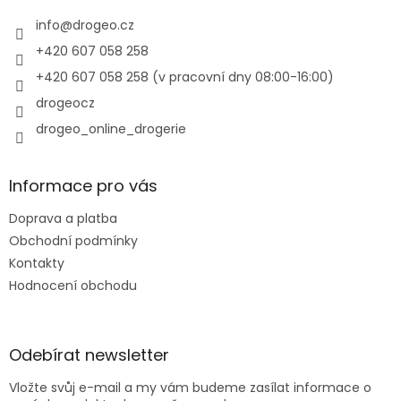
t
v
í
info
@
drogeo.cz
k
y
+420 607 058 258
v
+420 607 058 258 (v pracovní dny 08:00-16:00)
ý
p
drogeocz
i
drogeo_online_drogerie
s
u
Informace pro vás
Doprava a platba
Obchodní podmínky
Kontakty
Hodnocení obchodu
Odebírat newsletter
Vložte svůj e-mail a my vám budeme zasílat informace o