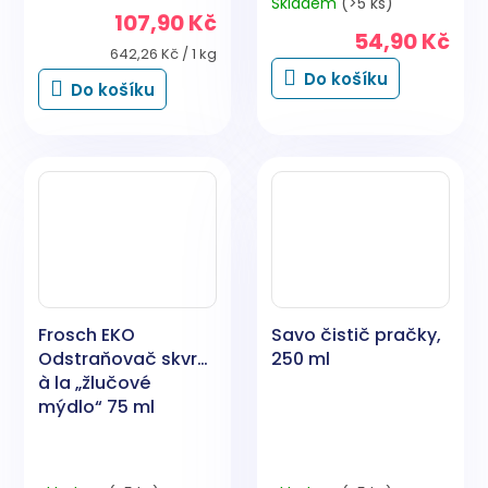
Skladem
(>5 ks)
hodnocení
107,90 Kč
produktu
54,90 Kč
je
Měrná
642,26 Kč / 1 kg
5,0
cena:
Do košíku
Do košíku
z
5
hvězdiček.
Frosch EKO
Savo čistič pračky,
Odstraňovač skvrn
250 ml
à la „žlučové
mýdlo“ 75 ml