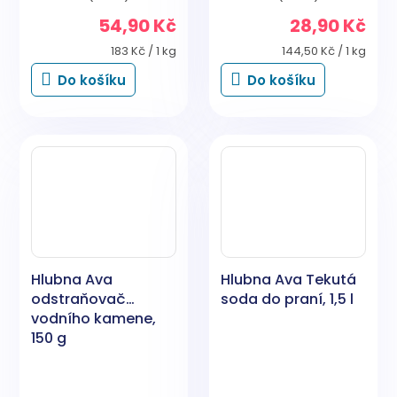
54,90 Kč
28,90 Kč
Měrná
Měrná
183 Kč / 1 kg
144,50 Kč / 1 kg
cena:
cena:
Do košíku
Do košíku
Hlubna Ava
Hlubna Ava Tekutá
odstraňovač
soda do praní, 1,5 l
vodního kamene,
150 g