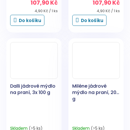
107,90 Kč
107,90 Kč
Měrná
Měrná
4,90 Kč / 1 ks
4,90 Kč / 1 ks
cena:
cena:
Do košíku
Do košíku
Dalli jádrové mýdlo
Miléne jádrové
na praní, 3x 100 g
mýdlo na praní, 200
g
Skladem
(>5 ks)
Skladem
(>5 ks)