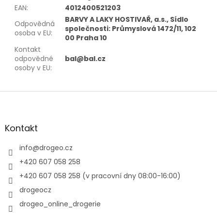
EAN
:
4012400521203
BARVY A LAKY HOSTIVAŘ, a.s., Sídlo
Odpovědná
společnosti: Průmyslová 1472/11, 102
osoba v EU
:
00 Praha 10
Kontakt
odpovědné
bal@bal.cz
osoby v EU
:
Z
á
p
a
Kontakt
t
í
info
@
drogeo.cz
+420 607 058 258
+420 607 058 258 (v pracovní dny 08:00-16:00)
drogeocz
drogeo_online_drogerie