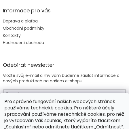
Informace pro vás
Doprava a platba
Obchodní podmínky
Kontakty
Hodnocení obchodu
Odebírat newsletter
Vložte svůj e-mail a my vám budeme zasílat informace o
nových produktech na našem e-shopu.
E-mail
Pro správné fungování našich webových stránek
používáme technické cookies. Pro některé účely
Vložením e-mailu souhlasíte s
obchodními podmínkami
.
zpracování používáme netechnické cookies, pro něž
je vyžadován Váš souhlas, který vyjádříte tlačítkem
PŘIHLÁSIT SE
„Souhlasím“ nebo odmítnete tlačítkem „Odmítnout“.