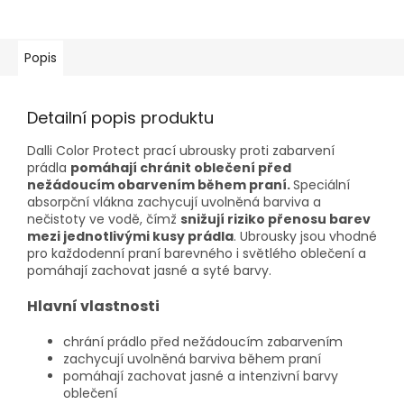
Popis
Detailní popis produktu
Dalli Color Protect prací ubrousky proti zabarvení
prádla
pomáhají chránit oblečení před
nežádoucím obarvením během praní.
Speciální
absorpční vlákna zachycují uvolněná barviva a
nečistoty ve vodě, čímž
snižují riziko přenosu barev
mezi jednotlivými kusy prádla
. Ubrousky jsou vhodné
pro každodenní praní barevného i světlého oblečení a
pomáhají zachovat jasné a syté barvy.
Hlavní vlastnosti
chrání prádlo před nežádoucím zabarvením
zachycují uvolněná barviva během praní
pomáhají zachovat jasné a intenzivní barvy
oblečení