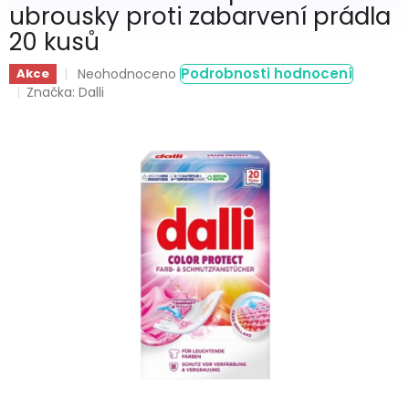
ubrousky proti zabarvení prádla
20 kusů
Průměrné
Podrobnosti hodnocení
Akce
Neohodnoceno
hodnocení
Značka:
Dalli
produktu
je
0,0
z
5
hvězdiček.