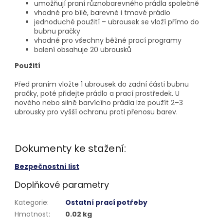
umožňují praní různobarevného prádla společně
vhodné pro bílé, barevné i tmavé prádlo
jednoduché použití – ubrousek se vloží přímo do
bubnu pračky
vhodné pro všechny běžné prací programy
balení obsahuje 20 ubrousků
Použití
Před praním vložte 1 ubrousek do zadní části bubnu
pračky, poté přidejte prádlo a prací prostředek. U
nového nebo silně barvícího prádla lze použít 2–3
ubrousky pro vyšší ochranu proti přenosu barev.
Dokumenty ke stažení:
Bezpečnostní list
Doplňkové parametry
Kategorie
:
Ostatní prací potřeby
Hmotnost
:
0.02 kg