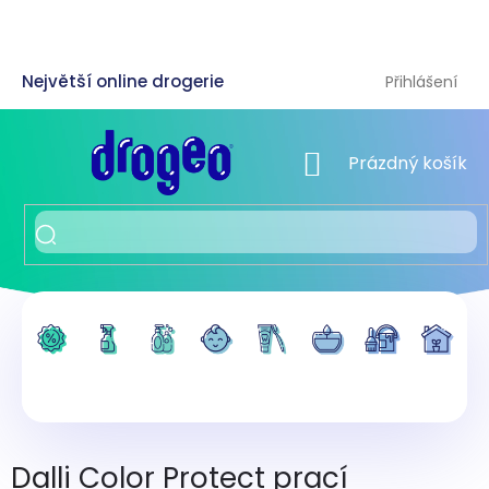
Přejít
na
obsah
Přihlášení
NÁKUPNÍ KOŠÍK
Prázdný košík
Dalli Color Protect prací