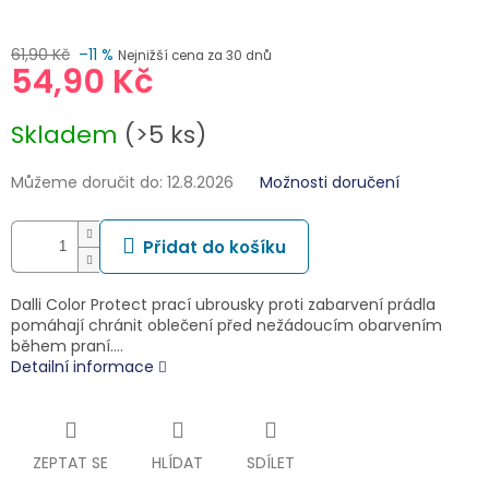
61,90 Kč
–11 %
Nejnižší cena za 30 dnů
54,90 Kč
Měrná
Skladem
(>5 ks)
cena:
Můžeme doručit do:
12.8.2026
Možnosti doručení
Přidat do košíku
Dalli Color Protect prací ubrousky proti zabarvení prádla
pomáhají chránit oblečení před nežádoucím obarvením
během praní.…
Detailní informace
ZEPTAT SE
HLÍDAT
SDÍLET