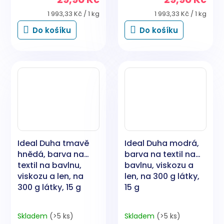
Měrná
Měrná
1 993,33 Kč / 1 kg
1 993,33 Kč / 1 kg
cena:
cena:
Do košíku
Do košíku
Ideal Duha tmavě
Ideal Duha modrá,
hnědá, barva na
barva na textil na
textil na bavlnu,
bavlnu, viskozu a
viskozu a len, na
len, na 300 g látky,
300 g látky, 15 g
15 g
Skladem
(>5 ks)
Skladem
(>5 ks)