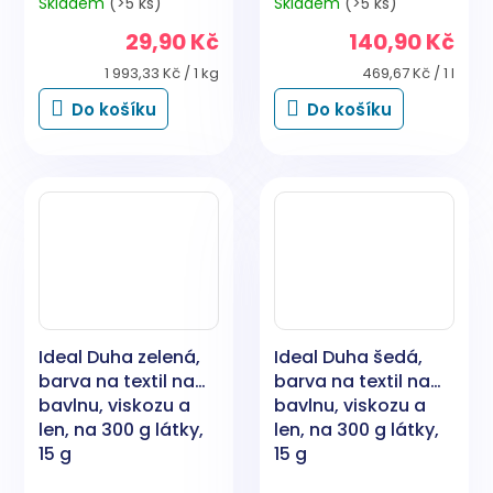
Skladem
(>5 ks)
Skladem
(>5 ks)
29,90 Kč
140,90 Kč
Měrná
Měrná
1 993,33 Kč / 1 kg
469,67 Kč / 1 l
cena:
cena:
Do košíku
Do košíku
Ideal Duha zelená,
Ideal Duha šedá,
barva na textil na
barva na textil na
bavlnu, viskozu a
bavlnu, viskozu a
len, na 300 g látky,
len, na 300 g látky,
15 g
15 g