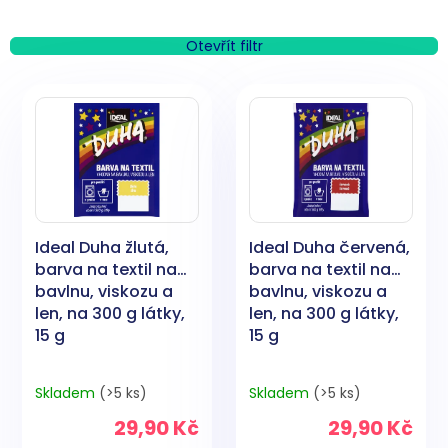
z
e
n
Otevřít filtr
í
V
p
ý
r
p
o
i
d
s
u
p
k
r
t
o
ů
Ideal Duha žlutá,
Ideal Duha červená,
d
barva na textil na
barva na textil na
u
bavlnu, viskozu a
bavlnu, viskozu a
k
len, na 300 g látky,
len, na 300 g látky,
t
15 g
15 g
ů
Skladem
(>5 ks)
Skladem
(>5 ks)
29,90 Kč
29,90 Kč