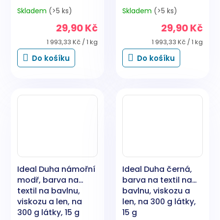
Skladem
(>5 ks)
Skladem
(>5 ks)
29,90 Kč
29,90 Kč
Měrná
Měrná
1 993,33 Kč / 1 kg
1 993,33 Kč / 1 kg
cena:
cena:
Do košíku
Do košíku
Ideal Duha námořní
Ideal Duha černá,
modř, barva na
barva na textil na
textil na bavlnu,
bavlnu, viskozu a
viskozu a len, na
len, na 300 g látky,
300 g látky, 15 g
15 g