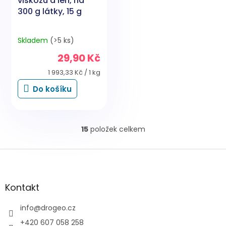
viskozu a len, na
300 g látky, 15 g
Skladem
(>5 ks)
29,90 Kč
Měrná
1 993,33 Kč / 1 kg
cena:
Do košíku
15
položek celkem
O
v
l
Z
á
á
d
p
a
a
Kontakt
c
t
í
í
info
@
drogeo.cz
p
r
+420 607 058 258