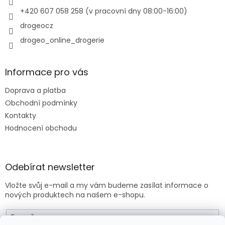
v
+420 607 058 258 (v pracovní dny 08:00-16:00)
k
y
drogeocz
v
drogeo_online_drogerie
ý
p
i
s
Informace pro vás
u
Doprava a platba
Obchodní podmínky
Kontakty
Hodnocení obchodu
Odebírat newsletter
Vložte svůj e-mail a my vám budeme zasílat informace o
nových produktech na našem e-shopu.
E-mail