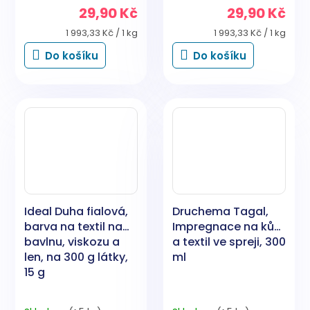
29,90 Kč
29,90 Kč
Měrná
Měrná
1 993,33 Kč / 1 kg
1 993,33 Kč / 1 kg
cena:
cena:
Do košíku
Do košíku
Ideal Duha fialová,
Druchema Tagal,
barva na textil na
Impregnace na kůži
bavlnu, viskozu a
a textil ve spreji, 300
len, na 300 g látky,
ml
15 g