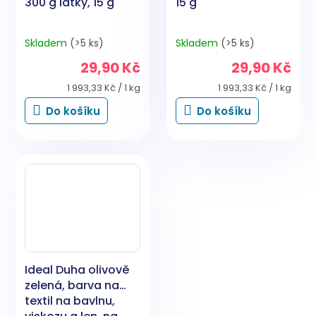
300 g látky, 15 g
15 g
Skladem
(>5 ks)
Skladem
(>5 ks)
29,90 Kč
29,90 Kč
Měrná
Měrná
1 993,33 Kč / 1 kg
1 993,33 Kč / 1 kg
cena:
cena:
Do košíku
Do košíku
Ideal Duha olivově
zelená, barva na
textil na bavlnu,