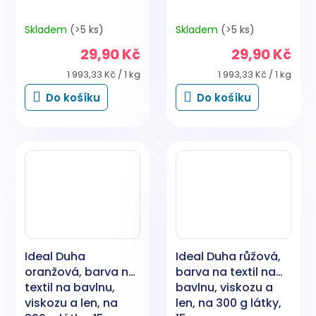
Skladem
(>5 ks)
Skladem
(>5 ks)
29,90 Kč
29,90 Kč
Měrná
Měrná
1 993,33 Kč / 1 kg
1 993,33 Kč / 1 kg
cena:
cena:
Do košíku
Do košíku
Ideal Duha
Ideal Duha růžová,
oranžová, barva na
barva na textil na
textil na bavlnu,
bavlnu, viskozu a
viskozu a len, na
len, na 300 g látky,