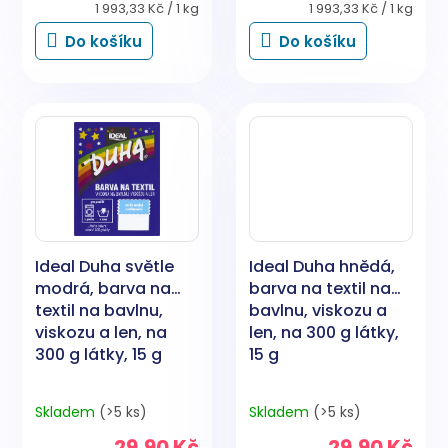
Měrná
Měrná
1 993,33 Kč / 1 kg
1 993,33 Kč / 1 kg
cena:
cena:
Do košíku
Do košíku
Ideal Duha světle
Ideal Duha hnědá,
modrá, barva na
barva na textil na
textil na bavlnu,
bavlnu, viskozu a
viskozu a len, na
len, na 300 g látky,
300 g látky, 15 g
15 g
Skladem
(>5 ks)
Skladem
(>5 ks)
29,90 Kč
29,90 Kč