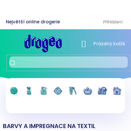
Přejít
na
obsah
Přihlášení
NÁKUPNÍ KOŠÍK
Prázdný košík
BARVY A IMPREGNACE NA TEXTIL