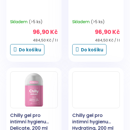
t
ů
Skladem
(>5 ks)
Skladem
(>5 ks)
96,90 Kč
96,90 Kč
Měrná
Měrná
484,50 Kč / 1 l
484,50 Kč / 1 l
cena:
cena:
Do košíku
Do košíku
Chilly gel pro
Chilly gel pro
intimní hygienu
intimní hygienu
Delicate, 200 ml
Hydrating, 200 ml