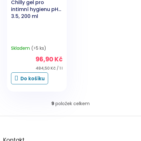
Chilly gel pro
intimní hygienu pH
3.5, 200 ml
Skladem
(>5 ks)
96,90 Kč
Měrná
484,50 Kč / 1 l
cena:
Do košíku
9
položek celkem
O
v
l
Z
á
á
d
p
a
a
Kontakt