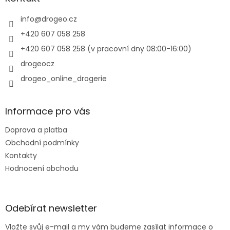
c
t
í
í
info
@
drogeo.cz
p
r
+420 607 058 258
v
+420 607 058 258 (v pracovní dny 08:00-16:00)
k
y
drogeocz
v
drogeo_online_drogerie
ý
p
i
s
Informace pro vás
u
Doprava a platba
Obchodní podmínky
Kontakty
Hodnocení obchodu
Odebírat newsletter
Vložte svůj e-mail a my vám budeme zasílat informace o