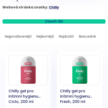
Webová stránka značky:
Chilly
Otevřít filtr
Ř
a
Nejprodávanější
Nejlevnější
Nejdražší
Abecedně
z
e
V
n
ý
í
p
p
i
r
s
o
p
d
r
u
o
k
Chilly gel pro
Chilly gel pro
d
t
intimní hygienu
intimní hygienu
u
ů
Ciclo, 200 ml
Fresh, 200 ml
k