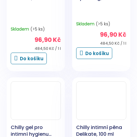
Skladem
(>5 ks)
Průměrné
Skladem
(>5 ks)
hodnocení
96,90 Kč
produktu
96,90 Kč
je
Měrná
484,50 Kč / 1 l
5,0
Měrná
cena:
484,50 Kč / 1 l
Do košíku
cena:
z
Do košíku
5
hvězdiček.
Chilly gel pro
Chilly intimní pěna
intimní hygienu
Delikate, 100 ml