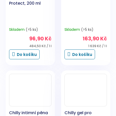
Protect, 200 ml
Skladem
(>5 ks)
Skladem
(>5 ks)
96,90 Kč
163,90 Kč
Měrná
Měrná
484,50 Kč / 1 l
1 639 Kč / 1 l
cena:
cena:
Do košíku
Do košíku
Chilly intimní pěna
Chilly gel pro