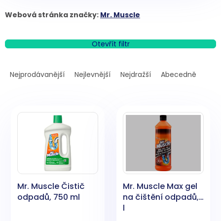
Webová stránka značky:
Mr. Muscle
Otevřít filtr
Ř
a
Nejprodávanější
Nejlevnější
Nejdražší
Abecedně
z
e
V
n
ý
í
p
p
i
r
s
o
p
d
r
u
o
k
Mr. Muscle Čistič
Mr. Muscle Max gel
d
t
odpadů, 750 ml
na čištění odpadů, 1
u
ů
l
k