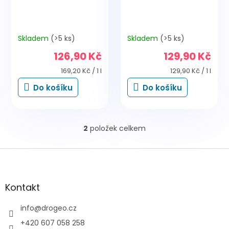
t
ů
Skladem
(>5 ks)
Skladem
(>5 ks)
126,90 Kč
129,90 Kč
Měrná
Měrná
169,20 Kč / 1 l
129,90 Kč / 1 l
cena:
cena:
Do košíku
Do košíku
2
položek celkem
O
v
l
Z
á
á
d
p
a
a
Kontakt
c
t
í
í
info
@
drogeo.cz
p
r
+420 607 058 258