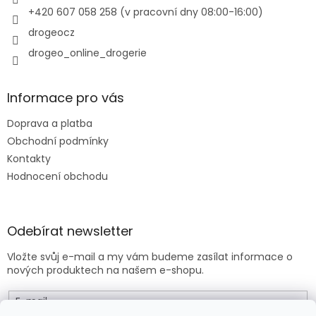
v
+420 607 058 258 (v pracovní dny 08:00-16:00)
k
y
drogeocz
v
drogeo_online_drogerie
ý
p
i
s
Informace pro vás
u
Doprava a platba
Obchodní podmínky
Kontakty
Hodnocení obchodu
Odebírat newsletter
Vložte svůj e-mail a my vám budeme zasílat informace o
nových produktech na našem e-shopu.
E-mail