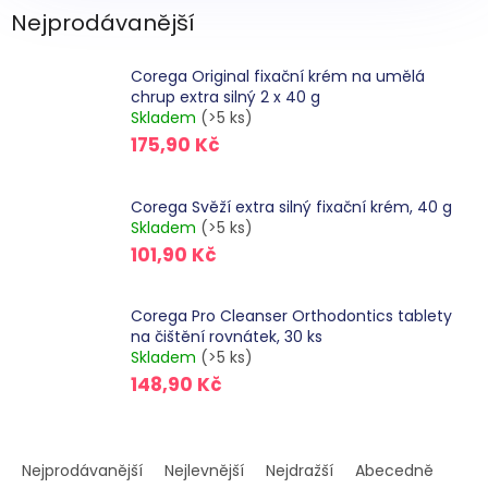
Nejprodávanější
Corega Original fixační krém na umělá
chrup extra silný 2 x 40 g
Skladem
(>5 ks)
175,90 Kč
Corega Svěží extra silný fixační krém, 40 g
Skladem
(>5 ks)
101,90 Kč
Corega Pro Cleanser Orthodontics tablety
na čištění rovnátek, 30 ks
Skladem
(>5 ks)
148,90 Kč
Ř
a
Nejprodávanější
Nejlevnější
Nejdražší
Abecedně