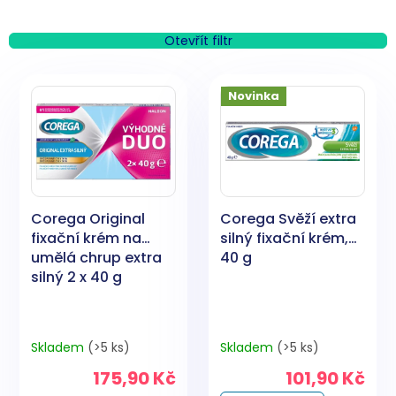
z
e
n
Otevřít filtr
í
V
p
ý
Novinka
r
p
o
i
d
s
u
p
k
r
t
o
ů
Corega Original
Corega Svěží extra
d
fixační krém na
silný fixační krém,
u
umělá chrup extra
40 g
k
silný 2 x 40 g
t
ů
Skladem
(>5 ks)
Skladem
(>5 ks)
175,90 Kč
101,90 Kč