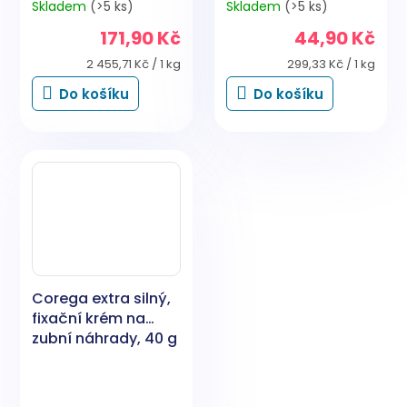
Skladem
(>5 ks)
Skladem
(>5 ks)
171,90 Kč
44,90 Kč
Měrná
Měrná
2 455,71 Kč / 1 kg
299,33 Kč / 1 kg
cena:
cena:
Do košíku
Do košíku
Corega extra silný,
fixační krém na
zubní náhrady, 40 g