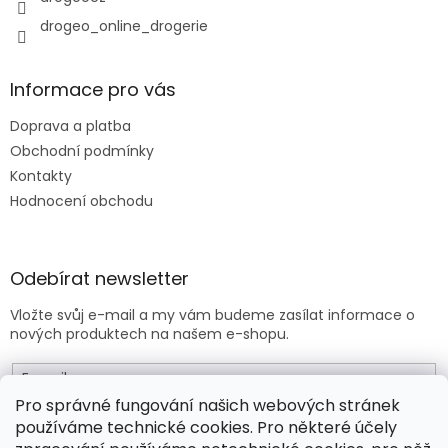
v
drogeo_online_drogerie
ý
p
i
s
Informace pro vás
u
Doprava a platba
Obchodní podmínky
Kontakty
Hodnocení obchodu
Odebírat newsletter
Vložte svůj e-mail a my vám budeme zasílat informace o
nových produktech na našem e-shopu.
E-mail
Pro správné fungování našich webových stránek
používáme technické cookies. Pro některé účely
Vložením e-mailu souhlasíte s
obchodními podmínkami
.