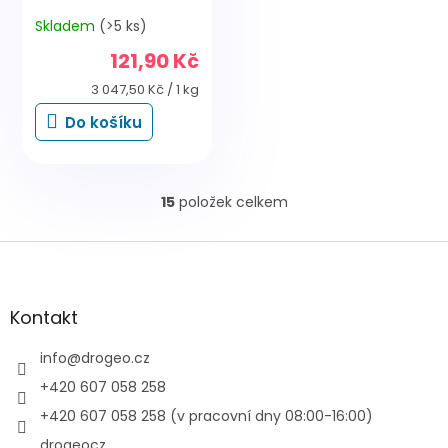
Skladem
(>5 ks)
121,90 Kč
Měrná
3 047,50 Kč / 1 kg
cena:
Do košíku
15
položek celkem
O
v
l
Z
á
á
d
p
a
a
Kontakt
c
t
í
í
info
@
drogeo.cz
p
r
+420 607 058 258
v
+420 607 058 258 (v pracovní dny 08:00-16:00)
k
y
drogeocz