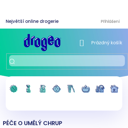
Přejít
na
obsah
Přihlášení
NÁKUPNÍ KOŠÍK
Prázdný košík
PÉČE O UMĚLÝ CHRUP