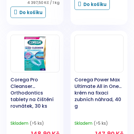
Měrná
4 397,50 Kč / 1 kg
Do košíku
cena:
Do košíku
Corega Pro
Corega Power Max
Cleanser
Ultimate All in One
Orthodontics
krém na fixaci
tablety na čištění
zubních náhrad, 40
rovnátek, 30 ks
g
Skladem
(>5 ks)
Skladem
(>5 ks)
148,90 Kč
147,90 Kč