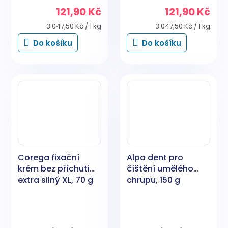
121,90 Kč
121,90 Kč
Měrná
Měrná
3 047,50 Kč / 1 kg
3 047,50 Kč / 1 kg
cena:
cena:
Do košíku
Do košíku
Corega fixační
Alpa dent pro
krém bez příchuti
čištění umělého
extra silný XL, 70 g
chrupu, 150 g