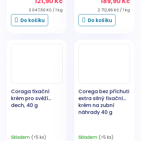
121,90 Kč
189,90 Kč
Měrná
Měrná
3 047,50 Kč / 1 kg
2 712,86 Kč / 1 kg
cena:
cena:
Do košíku
Do košíku
Coraga fixační
Corega bez příchuti
krém pro svěží
extra silný fixační
dech, 40 g
krém na zubní
náhrady 40 g
Skladem
(>5 ks)
Skladem
(>5 ks)