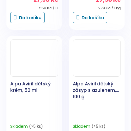
Měrná
Měrná
558 Kč / 1 l
279 Kč / 1 kg
cena:
cena:
Do košíku
Do košíku
Alpa Aviril dětský
Alpa Aviril dětský
krém, 50 ml
zásyp s azulenem,
100 g
Skladem
(>5 ks)
Skladem
(>5 ks)