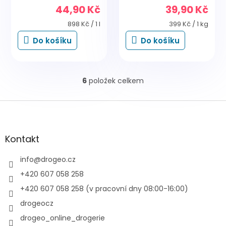
44,90 Kč
39,90 Kč
Měrná
Měrná
898 Kč / 1 l
399 Kč / 1 kg
cena:
cena:
Do košíku
Do košíku
6
položek celkem
O
v
l
Z
á
á
d
p
a
a
Kontakt
c
t
í
í
info
@
drogeo.cz
p
r
+420 607 058 258
v
+420 607 058 258 (v pracovní dny 08:00-16:00)
k
y
drogeocz
v
drogeo_online_drogerie
ý