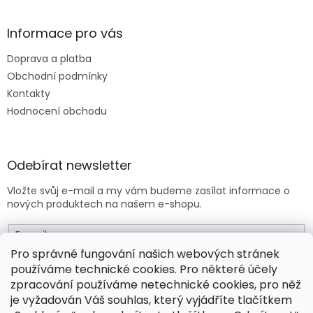
p
i
s
Informace pro vás
u
Doprava a platba
Obchodní podmínky
Kontakty
Hodnocení obchodu
Odebírat newsletter
Vložte svůj e-mail a my vám budeme zasílat informace o
nových produktech na našem e-shopu.
E-mail
Pro správné fungování našich webových stránek
používáme technické cookies. Pro některé účely
Vložením e-mailu souhlasíte s
obchodními podmínkami
.
zpracování používáme netechnické cookies, pro něž
je vyžadován Váš souhlas, který vyjádříte tlačítkem
PŘIHLÁSIT SE