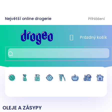
Přejít
na
obsah
Přihlášení
NÁKUPNÍ KOŠÍK
Prázdný košík
OLEJE A ZÁSYPY