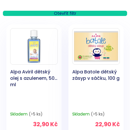
z
e
n
Otevřít filtr
í
V
p
ý
r
p
o
i
d
s
u
p
k
r
t
o
ů
Alpa Aviril dětský
Alpa Batole dětský
d
olej s azulenem, 50
zásyp v sáčku, 100 g
u
ml
k
t
ů
Skladem
(>5 ks)
Skladem
(>5 ks)
32,90 Kč
22,90 Kč