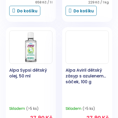
Měrná
Měrná
658 Kč / 1 l
229 Kč / 1 kg
cena:
cena:
Do košíku
Do košíku
Alpa Sypsi dětský
Alpa Aviril dětský
olej, 50 ml
zásyp s azulenem
sáček, 100 g
Skladem
(>5 ks)
Skladem
(>5 ks)
27,90 Kč
27,90 Kč