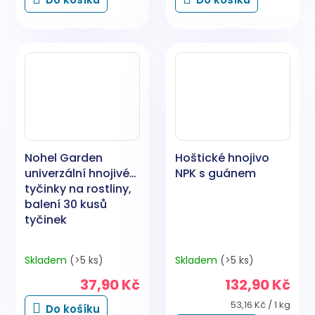
Nohel Garden
Hoštické hnojivo
univerzální hnojivé
NPK s guánem
tyčinky na rostliny,
balení 30 kusů
tyčinek
Skladem
(>5 ks)
Skladem
(>5 ks)
37,90 Kč
132,90 Kč
Měrná
53,16 Kč / 1 kg
Do košíku