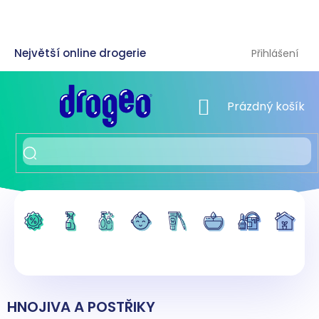
Přejít
na
obsah
Přihlášení
NÁKUPNÍ KOŠÍK
Prázdný košík
HNOJIVA A POSTŘIKY