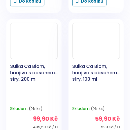
Do košíku
Do košíku
Sulka Ca Biom,
Sulka Ca Biom,
hnojivo s obsahem
hnojivo s obsahem
síry, 200 ml
síry, 100 ml
Skladem
(>5 ks)
Skladem
(>5 ks)
99,90 Kč
59,90 Kč
Měrná
Měrná
499,50 Kč / 1 l
599 Kč / 1 l