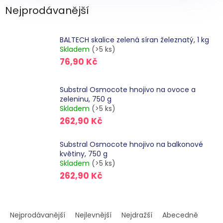
Nejprodávanější
BALTECH skalice zelená síran železnatý, 1 kg
Skladem
(>5 ks)
76,90 Kč
Substral Osmocote hnojivo na ovoce a
zeleninu, 750 g
Skladem
(>5 ks)
262,90 Kč
Substral Osmocote hnojivo na balkonové
květiny, 750 g
Skladem
(>5 ks)
262,90 Kč
Ř
a
Nejprodávanější
Nejlevnější
Nejdražší
Abecedně