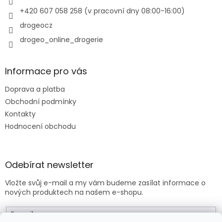
v
+420 607 058 258 (v pracovní dny 08:00-16:00)
ý
p
drogeocz
i
drogeo_online_drogerie
s
u
Informace pro vás
Doprava a platba
Obchodní podmínky
Kontakty
Hodnocení obchodu
Odebírat newsletter
Vložte svůj e-mail a my vám budeme zasílat informace o
nových produktech na našem e-shopu.
E-mail