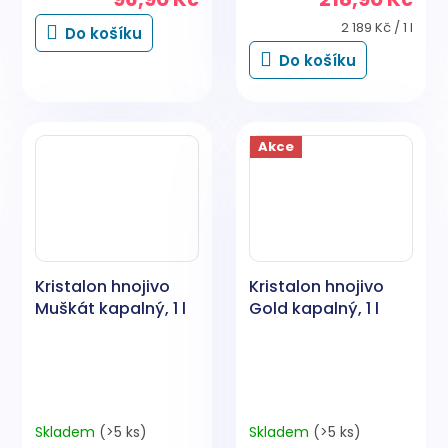
Měrná
2 189 Kč / 1 l
Do košíku
cena:
Do košíku
Akce
Kristalon hnojivo
Kristalon hnojivo
Muškát kapalný, 1 l
Gold kapalný, 1 l
Skladem
(>5 ks)
Skladem
(>5 ks)