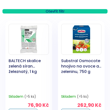
z
e
n
Otevřít filtr
í
V
p
ý
r
p
o
i
d
s
u
p
k
r
t
o
ů
BALTECH skalice
Substral Osmocote
d
zelená síran
hnojivo na ovoce a
u
železnatý, 1 kg
zeleninu, 750 g
k
t
ů
Skladem
(>5 ks)
Skladem
(>5 ks)
76,90 Kč
262,90 Kč