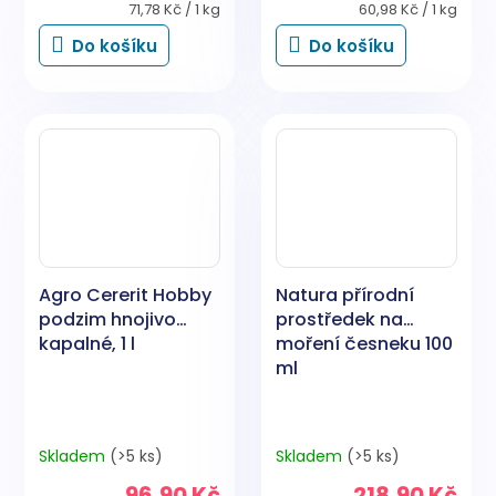
Měrná
Měrná
71,78 Kč / 1 kg
60,98 Kč / 1 kg
cena:
cena:
Do košíku
Do košíku
Agro Cererit Hobby
Natura přírodní
podzim hnojivo
prostředek na
kapalné, 1 l
moření česneku 100
ml
Skladem
(>5 ks)
Skladem
(>5 ks)
96,90 Kč
218,90 Kč