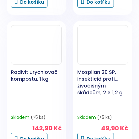
Do košíku
Do košíku
Radivit urychlovač
Mospilan 20 SP,
kompostu, 1 kg
insekticid proti
živočišným
škůdcům, 2 × 1,2 g
Skladem
(>5 ks)
Skladem
(>5 ks)
142,90 Kč
49,90 Kč
Do košíku
Do košíku