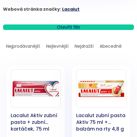
Webová stránka značky:
Lacalut
Otevřít filtr
Ř
a
Nejprodávanější
Nejlevnější
Nejdražší
Abecedně
z
e
V
n
ý
í
p
p
i
r
s
o
p
d
r
u
o
k
Lacalut Aktiv zubní
Lacalut zubní pasta
d
t
pasta + zubní
Aktiv 75 ml +
u
ů
kartáček, 75 ml
balzám na rty 4,8 g
k