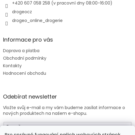
+420 607 058 258 (v pracovní dny 08:00-16:00)
k
y
drogeocz
v
drogeo_online_drogerie
ý
p
i
s
Informace pro vás
u
Doprava a platba
Obchodní podmínky
Kontakty
Hodnocení obchodu
Odebírat newsletter
Vložte svůj e-mail a my vám budeme zasílat informace o
nových produktech na našem e-shopu.
E-mail
Pro správné fungování našich webových stránek