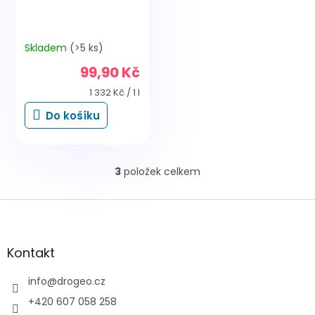
Skladem
(>5 ks)
99,90 Kč
Měrná
1 332 Kč / 1 l
cena:
Do košíku
3
položek celkem
O
v
l
Z
á
á
d
p
a
a
Kontakt
c
t
í
í
info
@
drogeo.cz
p
r
+420 607 058 258
v