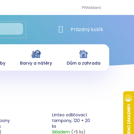
Přihlášení
NÁKUPNÍ KOŠÍK
Prázdný košík
eby
Barvy a nátěry
Dům a zahrada
Linteo odličovací
mpony
tampony, 120 + 20
s
ks
)
Skladem
(>5 ks)