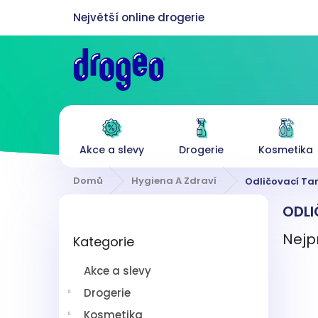
Přejít
na
obsah
Akce a slevy
Drogerie
Kosmetika
Domů
Hygiena A Zdraví
Odličovací T
P
ODL
o
Přeskočit
s
Nejp
Kategorie
kategorie
t
r
Akce a slevy
a
n
Drogerie
n
Kosmetika