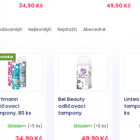
34,90 Kč
49,90 Kč
odávanější
Nejlevnější
Nejdražší
Abecedně
ovinka
rtmann
Bel Beauty
Linteo
ličovací
odličovací
tampo
mpony, 80 ks
tampony
ks
čtvercové 50 ks
Skladem
(>5 ks)
Skladem
(>5 ks)
34,90 Kč
49,90 Kč