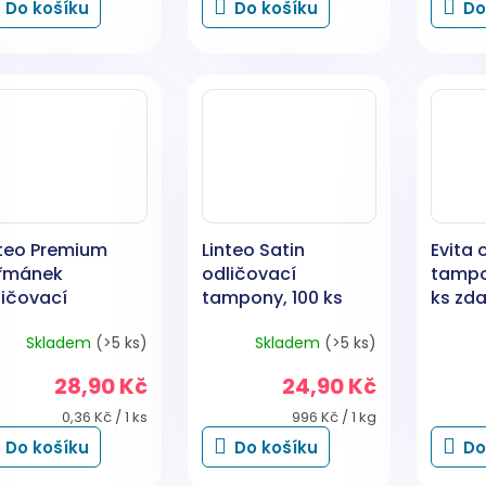
Do košíku
Do košíku
Do
nteo Premium
Linteo Satin
Evita 
řmánek
odličovací
tampon
ličovací
tampony, 100 ks
ks zd
mpony, 80 ks
Skladem
(>5 ks)
Skladem
(>5 ks)
Průměr
hodnoc
28,90 Kč
24,90 Kč
produk
je
Měrná
Měrná
0,36 Kč / 1 ks
996 Kč / 1 kg
5,0
cena:
cena:
Do košíku
Do košíku
Do
z
5