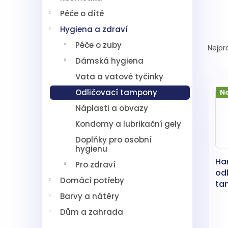
í
Péče o dítě
p
a
Hygiena a zdraví
Ř
n
a
Péče o zuby
Nejpr
e
z
l
Dámská hygiena
e
Vata a vatové tyčinky
V
n
ý
í
Odličovací tampony
N
p
p
Náplasti a obvazy
i
r
s
o
Kondomy a lubrikační gely
p
d
Doplňky pro osobní
r
u
hygienu
o
k
Ha
Pro zdraví
d
t
od
u
ů
Domácí potřeby
ta
k
Barvy a nátěry
t
Dům a zahrada
ů