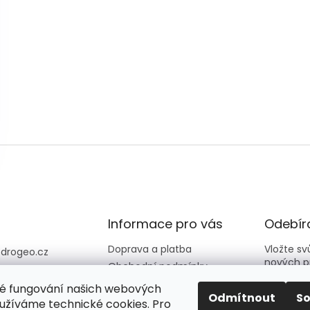
Informace pro vás
Odebíra
Doprava a platba
Vložte s
@
drogeo.cz
nových p
Obchodní podmínky
607 058 258
Kontakty
é fungování našich webových
607 058 258 (v
E-mail
Odmítnout
S
Hodnocení obchodu
užíváme technické cookies. Pro
vní dny 08:00-1