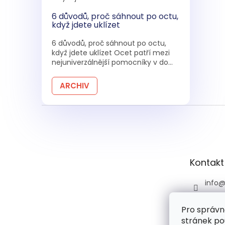
6 důvodů, proč sáhnout po octu,
když jdete uklízet
6 důvodů, proč sáhnout po octu,
když jdete uklízet Ocet patří mezi
nejuniverzálnější pomocníky v do...
ARCHIV
Z
á
p
a
t
Kontakt
í
info
+420 
Pro správn
+420 
stránek po
praco