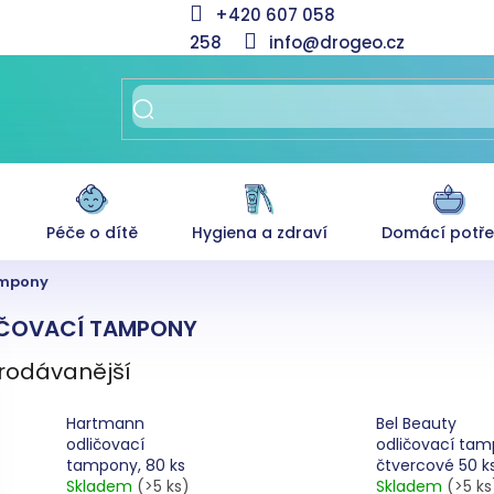
+420 607 058
258
info@drogeo.cz
Péče o dítě
Hygiena a zdraví
Domácí potř
ampony
IČOVACÍ TAMPONY
rodávanější
Hartmann
Bel Beauty
odličovací
odličovací ta
tampony, 80 ks
čtvercové 50 k
Skladem
(>5 ks)
Skladem
(>5 ks