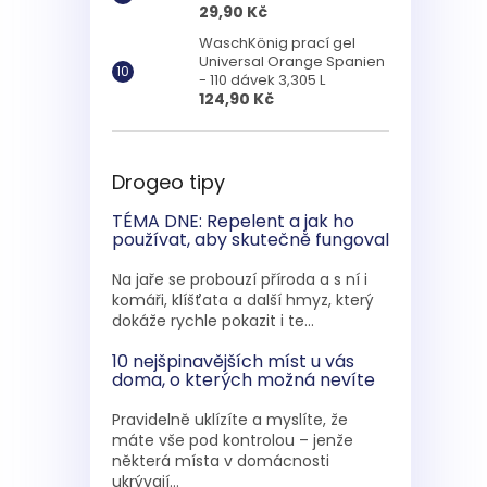
29,90 Kč
WaschKönig prací gel
Universal Orange Spanien
- 110 dávek 3,305 L
124,90 Kč
Drogeo tipy
TÉMA DNE: Repelent a jak ho
používat, aby skutečně fungoval
Na jaře se probouzí příroda a s ní i
komáři, klíšťata a další hmyz, který
dokáže rychle pokazit i te...
10 nejšpinavějších míst u vás
doma, o kterých možná nevíte
Pravidelně uklízíte a myslíte, že
máte vše pod kontrolou – jenže
některá místa v domácnosti
ukrývají...