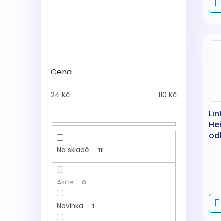
Cena
24
Kč
110
Kč
Li
He
od
ta
Na skladě
11
Akce
0
Novinka
1