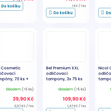
Měrná
Do košíku
1 Kč / 1 ks
cena:
Do košíku
Do
l Cosmetic
Bel Premium XXL
Nicol
ličovací
odličovací
odlič
mpóny, 70 ks +
tampony, 3x 75 ks
tampo
 % zdarma
Skladem
(>5 ks)
Skladem
(>5 ks)
39,90 Kč
109,90 Kč
Měrná
Měrná
0,57 Kč / 1 ks
1,47 Kč / 1 ks
cena:
cena: