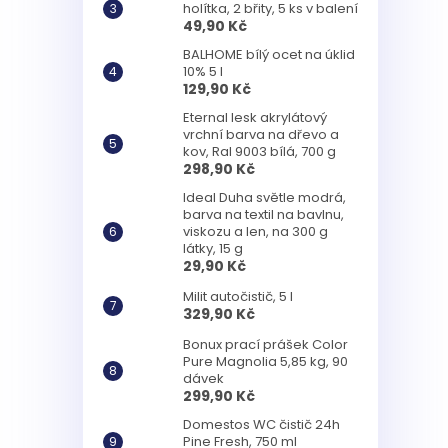
holítka, 2 břity, 5 ks v balení
49,90 Kč
BALHOME bílý ocet na úklid
10% 5 l
129,90 Kč
Eternal lesk akrylátový
vrchní barva na dřevo a
kov, Ral 9003 bílá, 700 g
298,90 Kč
Ideal Duha světle modrá,
barva na textil na bavlnu,
viskozu a len, na 300 g
látky, 15 g
29,90 Kč
Milit autočistič, 5 l
329,90 Kč
Bonux prací prášek Color
Pure Magnolia 5,85 kg, 90
dávek
299,90 Kč
Domestos WC čistič 24h
Pine Fresh, 750 ml