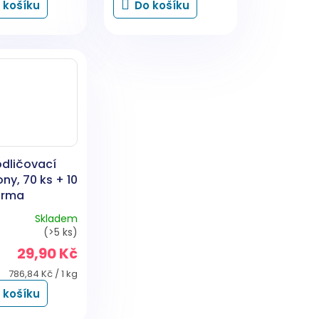
 košíku
Do košíku
z
5
hvězdiček.
odličovací
y, 70 ks + 10
arma
Skladem
né
(>5 ks)
ení
29,90 Kč
tu
Měrná
786,84 Kč / 1 kg
cena:
 košíku