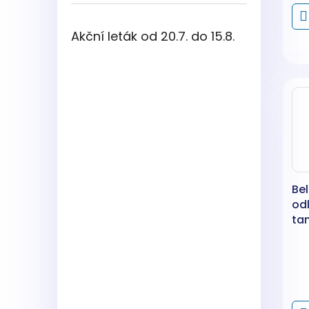
Akční leták od 20.7. do 15.8.
Be
od
ta
20