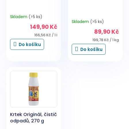
t
ů
Skladem
(>5 ks)
Průměrné
Skladem
(>5 ks)
hodnocení
149,90 Kč
produktu
89,90 Kč
je
Měrná
166,56 Kč / 1 l
5,0
cena:
Měrná
199,78 Kč / 1 kg
Do košíku
cena:
z
Do košíku
5
hvězdiček.
Krtek Originál, čistič
odpadů, 270 g