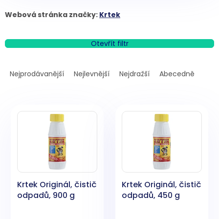
Webová stránka značky:
Krtek
Otevřít filtr
Ř
a
Nejprodávanější
Nejlevnější
Nejdražší
Abecedně
z
e
V
n
ý
í
p
p
i
r
s
o
p
d
r
u
o
k
Krtek Originál, čistič
Krtek Originál, čistič
d
t
odpadů, 900 g
odpadů, 450 g
u
ů
k