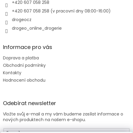
r
+420 607 058 258
v
+420 607 058 258 (v pracovní dny 08:00-16:00)
k
y
drogeocz
v
drogeo_online_drogerie
ý
p
i
s
Informace pro vás
u
Doprava a platba
Obchodní podmínky
Kontakty
Hodnocení obchodu
Odebírat newsletter
Vložte svůj e-mail a my vám budeme zasílat informace o
nových produktech na našem e-shopu.
E-mail