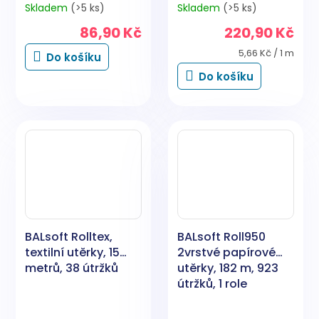
Skladem
(>5 ks)
Skladem
(>5 ks)
86,90 Kč
220,90 Kč
Měrná
5,66 Kč / 1 m
Do košíku
cena:
Do košíku
BALsoft Rolltex,
BALsoft Roll950
textilní utěrky, 15
2vrstvé papírové
metrů, 38 útržků
utěrky, 182 m, 923
útržků, 1 role