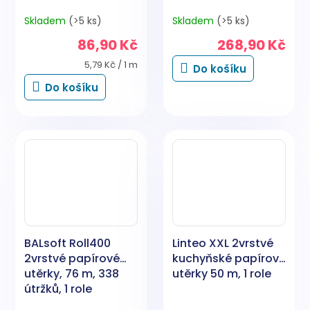
Skladem
(>5 ks)
Skladem
(>5 ks)
86,90 Kč
268,90 Kč
Měrná
5,79 Kč / 1 m
Do košíku
cena:
Do košíku
BALsoft Roll400
Linteo XXL 2vrstvé
2vrstvé papírové
kuchyňské papírové
utěrky, 76 m, 338
utěrky 50 m, 1 role
útržků, 1 role