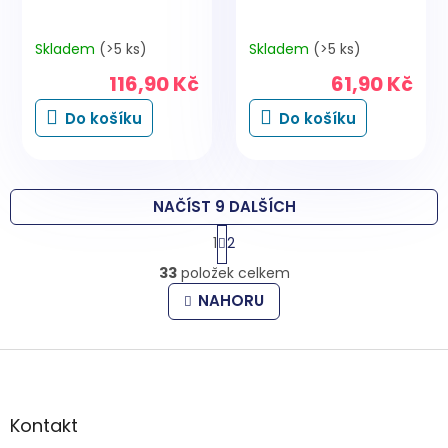
Skladem
(>5 ks)
Skladem
(>5 ks)
116,90 Kč
61,90 Kč
Do košíku
Do košíku
NAČÍST 9 DALŠÍCH
S
1
2
t
O
r
33
položek celkem
v
á
l
n
NAHORU
k
á
o
d
v
Z
a
á
c
á
n
í
p
í
p
a
Kontakt
r
t