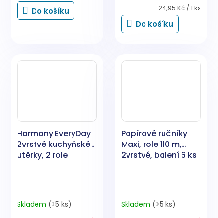
Měrná
24,95 Kč / 1 ks
Do košíku
cena:
Do košíku
Harmony EveryDay
Papírové ručníky
2vrstvé kuchyňské
Maxi, role 110 m,
utěrky, 2 role
2vrstvé, balení 6 ks
Skladem
(>5 ks)
Skladem
(>5 ks)