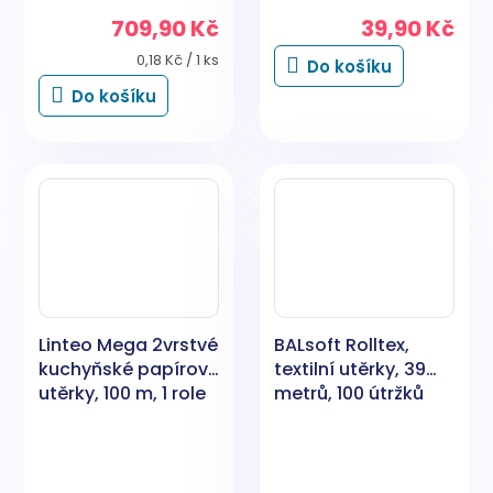
709,90 Kč
39,90 Kč
Měrná
0,18 Kč / 1 ks
Do košíku
cena:
Do košíku
Linteo Mega 2vrstvé
BALsoft Rolltex,
kuchyňské papírové
textilní utěrky, 39
utěrky, 100 m, 1 role
metrů, 100 útržků