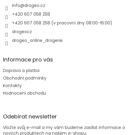
v
í
info
@
drogeo.cz
k
y
+420 607 058 258
v
+420 607 058 258 (v pracovní dny 08:00-16:00)
ý
p
drogeocz
i
drogeo_online_drogerie
s
u
Informace pro vás
Doprava a platba
Obchodní podmínky
Kontakty
Hodnocení obchodu
Odebírat newsletter
Vložte svůj e-mail a my vám budeme zasílat informace o
nových produktech na našem e-shopu.