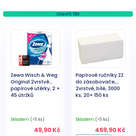
z
e
n
Otevřít filtr
í
V
p
ý
r
p
o
i
d
s
u
p
k
r
t
o
ů
Zewa Wisch & Weg
Papírové ručníky ZZ
d
Original 2vrstvé
do zásobovače,
u
papírové utěrky, 2 ×
2vrstvé, bílé, 3000
k
45 útržků
ks, 20× 150 ks
t
ů
Skladem
(>5 ks)
Skladem
(>5 ks)
49,90 Kč
459,90 Kč