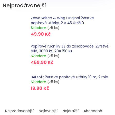
Nejprodávanější
Zewa Wisch & Weg Original 2vrstvé
papírové utěrky, 2 × 45 útržků
Skladem
(>5 ks)
49,90 Kč
Papírové ručníky ZZ do zásobovače, 2vrstvé,
bílé, 3000 ks, 20× 150 ks
Skladem
(>5 ks)
459,90 Kč
BALsoft 2vrstvé papírové utěrky 10 m, 2 role
Skladem
(>5 ks)
19,90 Kč
Ř
a
Nejprodávanější
Nejlevnější
Nejdražší
Abecedně