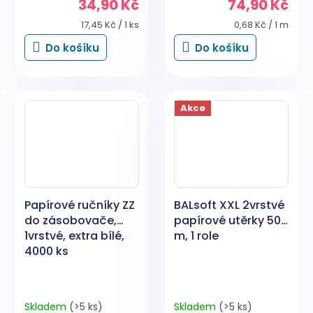
34,90 Kč
74,90 Kč
Měrná
Měrná
17,45 Kč / 1 ks
0,68 Kč / 1 m
cena:
cena:
Do košíku
Do košíku
Akce
Papírové ručníky ZZ
BALsoft XXL 2vrstvé
do zásobovače,
papírové utěrky 50
1vrstvé, extra bílé,
m, 1 role
4000 ks
Skladem
(>5 ks)
Skladem
(>5 ks)