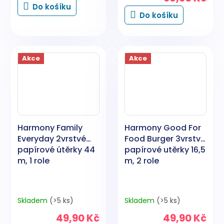
je
Do košíku
5,0
Do košíku
z
5
hvězdiček.
Akce
Akce
Harmony Family
Harmony Good For
Everyday 2vrstvé
Food Burger 3vrstvé
papírové útěrky 44
papírové utěrky 16,5
m, 1 role
m, 2 role
Skladem
(>5 ks)
Skladem
(>5 ks)
49,90 Kč
49,90 Kč