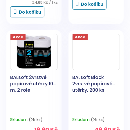
Měrná
24,95 Kč / 1 ks
Do košíku
cena:
Do košíku
Akce
Akce
BALsoft 2vrstvé
BALsoft Block
papírové utěrky 10
2vrstvé papírové
m, 2 role
utěrky, 200 ks
Skladem
(>5 ks)
Skladem
(>5 ks)
19,90 Kč
49,90 Kč