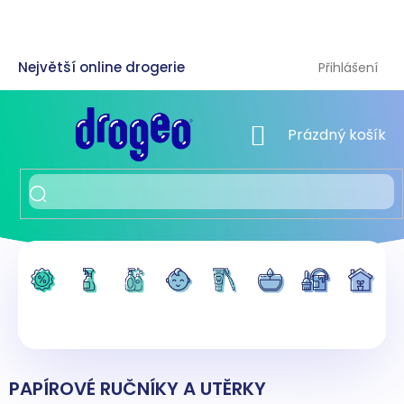
Přejít
na
obsah
Přihlášení
NÁKUPNÍ KOŠÍK
Prázdný košík
PAPÍROVÉ RUČNÍKY A UTĚRKY