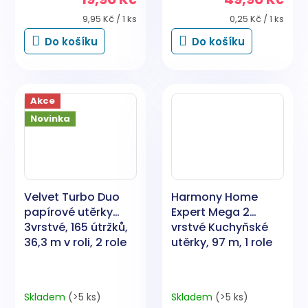
Měrná
Měrná
9,95 Kč / 1 ks
0,25 Kč / 1 ks
cena:
cena:
Do košíku
Do košíku
Akce
Novinka
Velvet Turbo Duo
Harmony Home
papírové utěrky
Expert Mega 2
3vrstvé, 165 útržků,
vrstvé Kuchyňské
36,3 m v roli, 2 role
utěrky, 97 m, 1 role
Skladem
(>5 ks)
Skladem
(>5 ks)