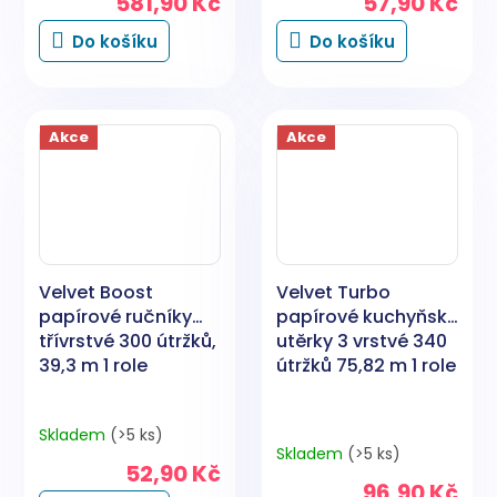
581,90 Kč
57,90 Kč
Do košíku
Do košíku
Akce
Akce
Velvet Boost
Velvet Turbo
papírové ručníky
papírové kuchyňské
třívrstvé 300 útržků,
utěrky 3 vrstvé 340
39,3 m 1 role
útržků 75,82 m 1 role
Skladem
(>5 ks)
Průměrné
Skladem
(>5 ks)
hodnocení
52,90 Kč
produktu
96,90 Kč