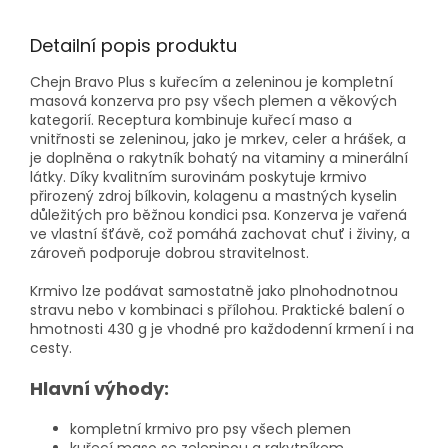
Detailní popis produktu
Chejn Bravo Plus s kuřecím a zeleninou je kompletní
masová konzerva pro psy všech plemen a věkových
kategorií. Receptura kombinuje kuřecí maso a
vnitřnosti se zeleninou, jako je mrkev, celer a hrášek, a
je doplněna o rakytník bohatý na vitaminy a minerální
látky. Díky kvalitním surovinám poskytuje krmivo
přirozený zdroj bílkovin, kolagenu a mastných kyselin
důležitých pro běžnou kondici psa. Konzerva je vařená
ve vlastní šťávě, což pomáhá zachovat chuť i živiny, a
zároveň podporuje dobrou stravitelnost.
Krmivo lze podávat samostatně jako plnohodnotnou
stravu nebo v kombinaci s přílohou. Praktické balení o
hmotnosti 430 g je vhodné pro každodenní krmení i na
cesty.
Hlavní výhody:
kompletní krmivo pro psy všech plemen
kuřecí maso se zeleninou a rakytníkem