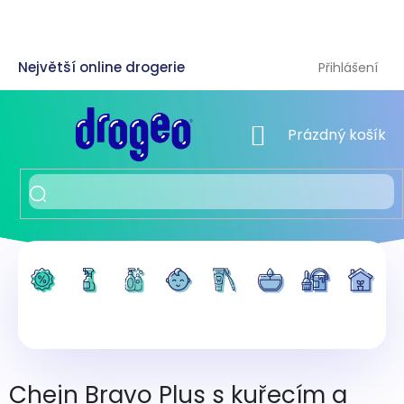
Přejít
na
obsah
Přihlášení
NÁKUPNÍ KOŠÍK
Prázdný košík
Chejn Bravo Plus s kuřecím a