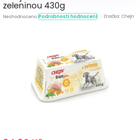
zeleninou 430g
Průměrné
Podrobnosti hodnocení
Značka:
Chejn
Neohodnoceno
hodnocení
produktu
je
0,0
z
5
hvězdiček.