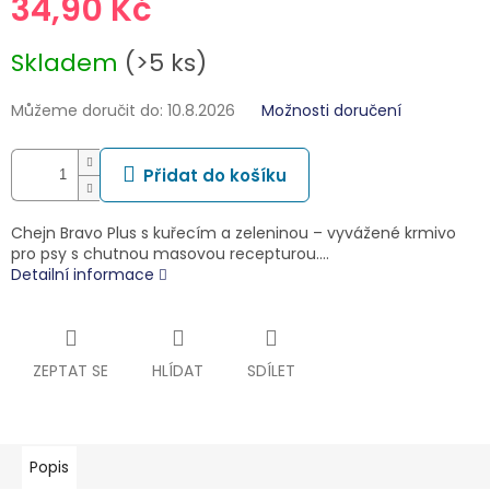
34,90 Kč
Měrná
Skladem
(>5 ks)
cena:
Můžeme doručit do:
10.8.2026
Možnosti doručení
Přidat do košíku
Chejn Bravo Plus s kuřecím a zeleninou – vyvážené krmivo
pro psy s chutnou masovou recepturou.…
Detailní informace
ZEPTAT SE
HLÍDAT
SDÍLET
Popis