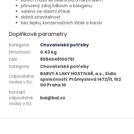
přirozený zdroj bílkovin a kolagenu
vařeno ve vlastní šťávě
dobrá stravitelnost
bez lepku, konzervačních látek a barviv
Doplňkové parametry
Kategorie
:
Chovatelské potřeby
Hmotnost
:
0.43 kg
EAN
:
8594048100751
Kategorie
:
Chovatelské potřeby
BARVY A LAKY HOSTIVAŘ, a.s., Sídlo
Odpovědná
společnosti: Průmyslová 1472/11, 102
osoba v EU
:
00 Praha 10
Kontakt
odpovědné
bal@bal.cz
osoby v EU
:
Z
á
p