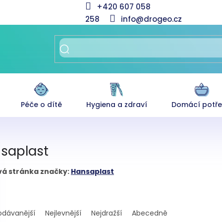
+420 607 058
258
info@drogeo.cz
Péče o dítě
Hygiena a zdraví
Domácí potř
saplast
á stránka značky:
Hansaplast
odávanější
Nejlevnější
Nejdražší
Abecedně