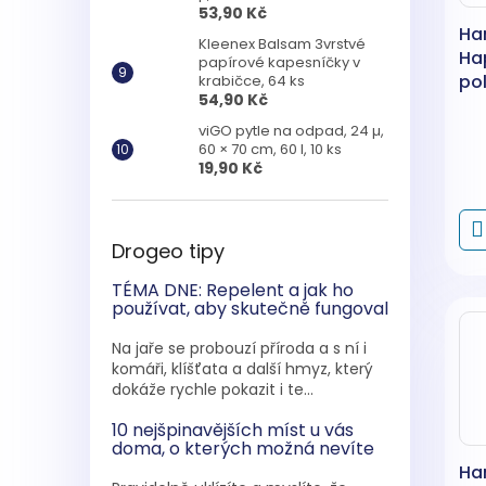
53,90 Kč
Ha
Kleenex Balsam 3vrstvé
Ha
papírové kapesníčky v
pol
krabičce, 64 ks
54,90 Kč
viGO pytle na odpad, 24 µ,
60 × 70 cm, 60 l, 10 ks
19,90 Kč
Drogeo tipy
TÉMA DNE: Repelent a jak ho
používat, aby skutečně fungoval
Na jaře se probouzí příroda a s ní i
komáři, klíšťata a další hmyz, který
dokáže rychle pokazit i te...
10 nejšpinavějších míst u vás
doma, o kterých možná nevíte
Ha