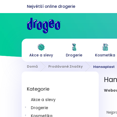
Přejít
na
obsah
Akce a slevy
Drogerie
Kosmetika
Domů
Prodávané Značky
Hansaplast
P
Han
o
Přeskočit
s
Kategorie
kategorie
Webov
t
r
Akce a slevy
a
Ř
n
Drogerie
a
Nejpr
n
Kosmetika