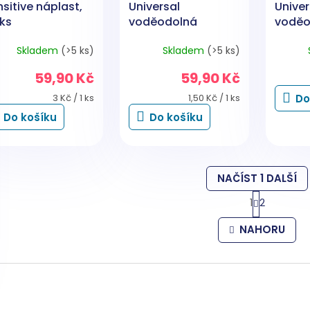
sitive náplast,
Universal
Univer
 ks
voděodolná
voděo
náplast, 40 ks
náplas
Skladem
(>5 ks)
Skladem
(>5 ks)
59,90 Kč
59,90 Kč
Měrná
Měrná
3 Kč / 1 ks
1,50 Kč / 1 ks
Do
cena:
cena:
Do košíku
Do košíku
NAČÍST 1 DALŠÍ
S
1
2
t
O
r
v
NAHORU
á
l
n
á
k
d
o
a
v
c
á
í
n