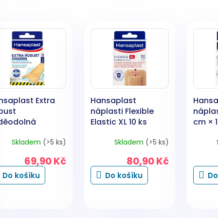
nsaplast Extra
Hansaplast
Hansa
bust
náplasti Flexible
náplas
děodolná
Elastic XL 10 ks
cm × 
last, 16 ks
Skladem
(>5 ks)
Skladem
(>5 ks)
69,90 Kč
80,90 Kč
Do košíku
Do košíku
Do