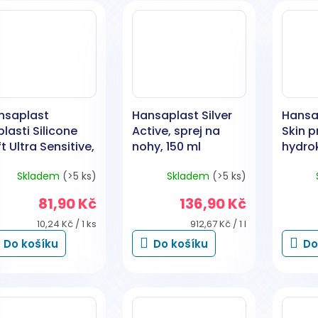
nsaplast
Hansaplast Silver
Hansa
lasti Silicone
Active, sprej na
Skin p
t Ultra Sensitive,
nohy, 150 ml
hydro
s
náplas
Skladem
(>5 ks)
Skladem
(>5 ks)
81,90 Kč
136,90 Kč
Měrná
Měrná
10,24 Kč / 1 ks
912,67 Kč / 1 l
cena:
cena:
Do košíku
Do košíku
Do