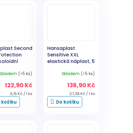
plast Second
Hansaplast
rotection
Sensitive XXL
koloidní
elastická náplast, 5
t, 6 ks
ks
Skladem
(>5 ks)
Skladem
(>5 ks)
122,90 Kč
136,90 Kč
Měrná
Měrná
6,15 Kč / 1 ks
27,38 Kč / 1 ks
cena:
cena:
 košíku
Do košíku