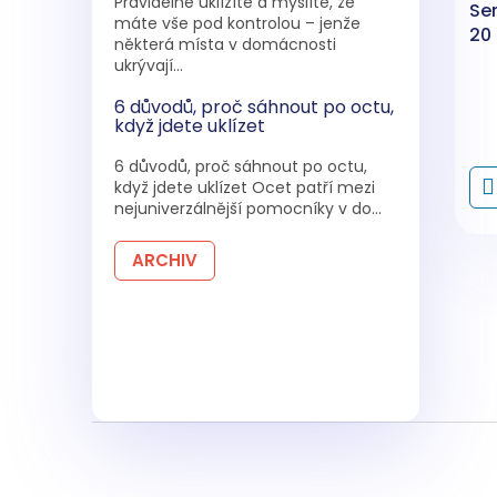
Pravidelně uklízíte a myslíte, že
Sen
máte vše pod kontrolou – jenže
20
některá místa v domácnosti
ukrývají...
6 důvodů, proč sáhnout po octu,
když jdete uklízet
6 důvodů, proč sáhnout po octu,
když jdete uklízet Ocet patří mezi
nejuniverzálnější pomocníky v do...
ARCHIV
Z
á
p