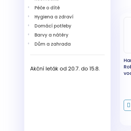
z
í
e
Péče o dítě
p
V
n
a
Hygiena a zdraví
ý
í
n
p
p
Domácí potřeby
e
i
r
l
Barvy a nátěry
s
o
Dům a zahrada
p
d
r
u
o
k
Ha
d
t
Ro
Akční leták od 20.7. do 15.8.
u
ů
vo
k
náp
t
ů