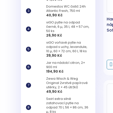
Domestos WC čistič 24h
Atlantic Fresh, 750 ml
40,90 Kč
Ha
viGO pytle na odpad
náp
černé, 6 µ, 35 l, 48 × 57 cm,
Sof
50 ks
XL,
26,90 Kč
viGO voňavé pytle na
odpad s uchy, levandule,
10 µ, 60 × 72 cm, 60 l, 18 ks
39,90 Kč
Jar na nádobí citron, 2×
900 ml
194,90 Kč
Zewa Wisch & Weg
Original 2vrstvé papírové
utěrky, 2 × 45 útržků
49,90 Kč
Swirl extra silné
zatahovací pytle na
odpad 70 l, 56 × 86 cm, 36
µ, 8 ks