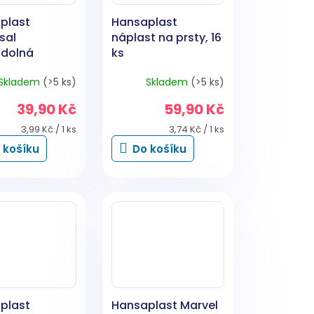
plast
Hansaplast
sal
náplast na prsty, 16
dolná
ks
t, 10 ks
Skladem
(>5 ks)
Skladem
(>5 ks)
39,90 Kč
59,90 Kč
Měrná
Měrná
3,99 Kč / 1 ks
3,74 Kč / 1 ks
cena:
cena:
 košíku
Do košíku
plast
Hansaplast Marvel