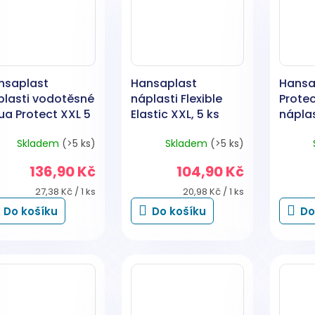
nsaplast
Hansaplast
Hansa
plasti vodotěsné
náplasti Flexible
Prote
ua Protect XXL 5
Elastic XXL, 5 ks
náplas
Skladem
(>5 ks)
Skladem
(>5 ks)
136,90 Kč
104,90 Kč
Měrná
Měrná
27,38 Kč / 1 ks
20,98 Kč / 1 ks
cena:
cena:
Do košíku
Do košíku
Do