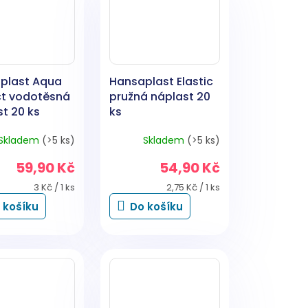
plast Aqua
Hansaplast Elastic
ct vodotěsná
pružná náplast 20
t 20 ks
ks
Skladem
(>5 ks)
Skladem
(>5 ks)
59,90 Kč
54,90 Kč
Měrná
Měrná
3 Kč / 1 ks
2,75 Kč / 1 ks
cena:
cena:
 košíku
Do košíku