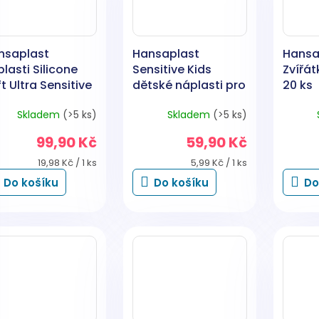
nsaplast
Hansaplast
Hansa
lasti Silicone
Sensitive Kids
Zvířát
t Ultra Sensitive
dětské náplasti pro
20 ks
 5 ks
citlivou pokožku, 10
Skladem
(>5 ks)
Skladem
(>5 ks)
ks
99,90 Kč
59,90 Kč
Měrná
Měrná
19,98 Kč / 1 ks
5,99 Kč / 1 ks
cena:
cena:
Do košíku
Do košíku
Do