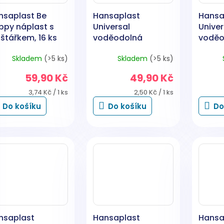
nsaplast Be
Hansaplast
Hansa
ppy náplast s
Universal
Univer
štářkem, 16 ks
voděodolná
voděo
náplast, 20 ks
náplas
Skladem
(>5 ks)
Skladem
(>5 ks)
59,90 Kč
49,90 Kč
Měrná
Měrná
3,74 Kč / 1 ks
2,50 Kč / 1 ks
cena:
cena:
Do košíku
Do košíku
Do
nsaplast
Hansaplast
Hansa