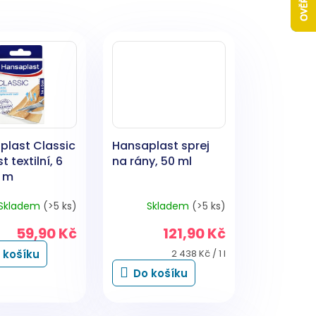
plast Classic
Hansaplast sprej
t textilní, 6
na rány, 50 ml
1 m
Skladem
(>5 ks)
Skladem
(>5 ks)
59,90 Kč
121,90 Kč
Měrná
 košíku
2 438 Kč / 1 l
cena:
Do košíku