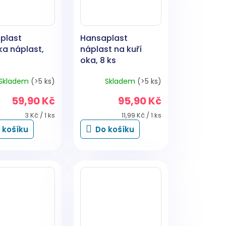
plast
Hansaplast
ka náplast,
náplast na kuří
oka, 8 ks
Skladem
(>5 ks)
Skladem
(>5 ks)
59,90 Kč
95,90 Kč
Měrná
Měrná
3 Kč / 1 ks
11,99 Kč / 1 ks
cena:
cena:
 košíku
Do košíku