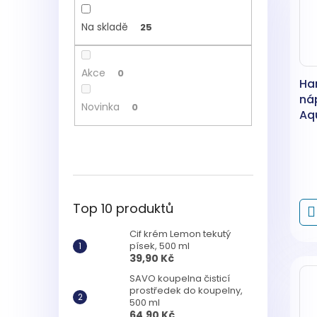
Na skladě
25
Akce
0
Ha
ná
Novinka
0
Aq
ks
Top 10 produktů
Cif krém Lemon tekutý
písek, 500 ml
39,90 Kč
SAVO koupelna čisticí
prostředek do koupelny,
500 ml
64,90 Kč