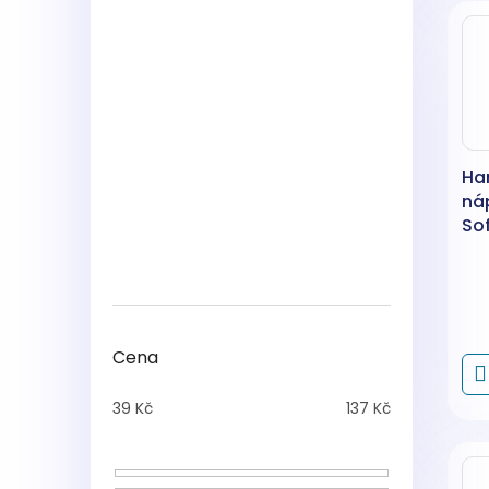
Ha
náp
Sof
8 k
Cena
39
Kč
137
Kč