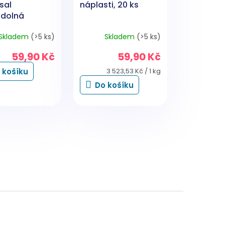
sal
náplasti, 20 ks
dolná
t, 6 cm × 1 m
Skladem
(>5 ks)
Skladem
(>5 ks)
59,90 Kč
59,90 Kč
Měrná
 košíku
3 523,53 Kč / 1 kg
cena:
Do košíku