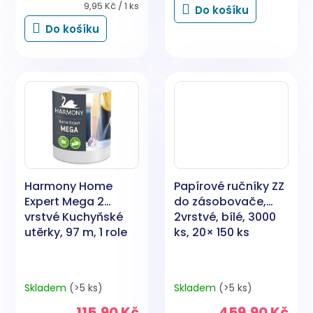
Měrná
9,95 Kč / 1 ks
Do košíku
cena:
Do košíku
Harmony Home
Papírové ručníky ZZ
Expert Mega 2
do zásobovače,
vrstvé Kuchyňské
2vrstvé, bílé, 3000
utěrky, 97 m, 1 role
ks, 20× 150 ks
Skladem
(>5 ks)
Skladem
(>5 ks)
115,90 Kč
459,90 Kč