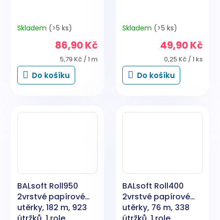
Skladem
(>5 ks)
Skladem
(>5 ks)
86,90 Kč
49,90 Kč
Měrná
Měrná
5,79 Kč / 1 m
0,25 Kč / 1 ks
cena:
cena:
Do košíku
Do košíku
BALsoft Roll950
BALsoft Roll400
2vrstvé papírové
2vrstvé papírové
utěrky, 182 m, 923
utěrky, 76 m, 338
útržků, 1 role
útržků, 1 role