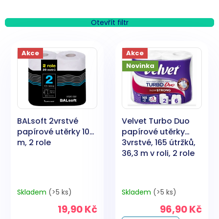
z
e
n
Otevřít filtr
í
V
p
ý
Akce
Akce
r
p
o
Novinka
i
d
s
u
p
k
r
t
o
ů
BALsoft 2vrstvé
Velvet Turbo Duo
d
papírové utěrky 10
papírové utěrky
u
m, 2 role
3vrstvé, 165 útržků,
k
36,3 m v roli, 2 role
t
ů
Skladem
(>5 ks)
Skladem
(>5 ks)
19,90 Kč
96,90 Kč