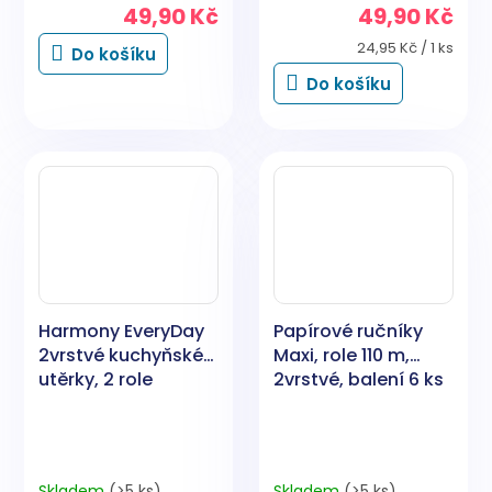
49,90 Kč
49,90 Kč
Měrná
24,95 Kč / 1 ks
Do košíku
cena:
Do košíku
Harmony EveryDay
Papírové ručníky
2vrstvé kuchyňské
Maxi, role 110 m,
utěrky, 2 role
2vrstvé, balení 6 ks
Skladem
(>5 ks)
Skladem
(>5 ks)