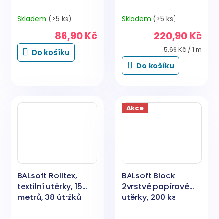
Skladem
(>5 ks)
Skladem
(>5 ks)
86,90 Kč
220,90 Kč
Měrná
5,66 Kč / 1 m
Do košíku
cena:
Do košíku
Akce
BALsoft Rolltex,
BALsoft Block
textilní utěrky, 15
2vrstvé papírové
metrů, 38 útržků
utěrky, 200 ks