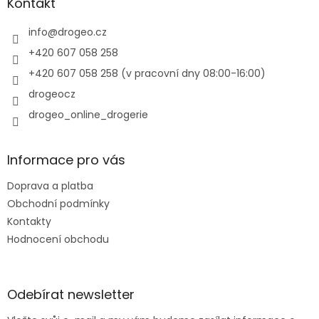
a
Kontakt
r
t
v
í
info
@
drogeo.cz
k
y
+420 607 058 258
v
+420 607 058 258 (v pracovní dny 08:00-16:00)
ý
p
drogeocz
i
drogeo_online_drogerie
s
u
Informace pro vás
Doprava a platba
Obchodní podmínky
Kontakty
Hodnocení obchodu
Odebírat newsletter