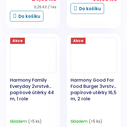
Měrná
0,25 Kč / 1 ks
Do košíku
cena:
Do košíku
Akce
Akce
Harmony Family
Harmony Good For
Everyday 2vrstvé
Food Burger 3vrstvé
papírové útěrky 44
papírové utěrky 16,5
m, 1 role
m, 2 role
Skladem
(>5 ks)
Skladem
(>5 ks)