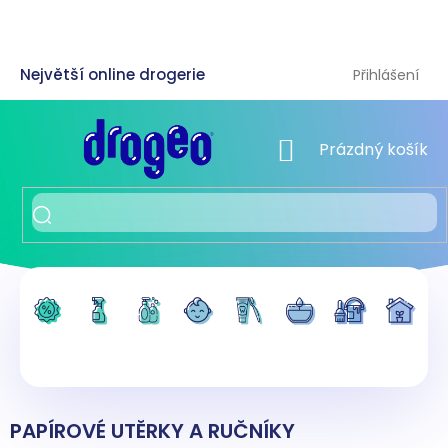
Přejít
na
obsah
Přihlášení
NÁKUPNÍ KOŠÍK
Prázdný košík
PAPÍROVÉ UTĚRKY A RUČNÍKY