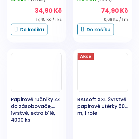
34,90 Kč
74,90 Kč
Měrná
Měrná
17,45 Kč / 1 ks
0,68 Kč / 1 m
cena:
cena:
Do košíku
Do košíku
Akce
Papírové ručníky ZZ
BALsoft XXL 2vrstvé
do zásobovače,
papírové utěrky 50
1vrstvé, extra bílé,
m, 1 role
4000 ks