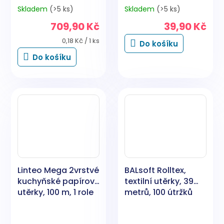
Skladem
(>5 ks)
Skladem
(>5 ks)
709,90 Kč
39,90 Kč
Měrná
0,18 Kč / 1 ks
Do košíku
cena:
Do košíku
Linteo Mega 2vrstvé
BALsoft Rolltex,
kuchyňské papírové
textilní utěrky, 39
utěrky, 100 m, 1 role
metrů, 100 útržků