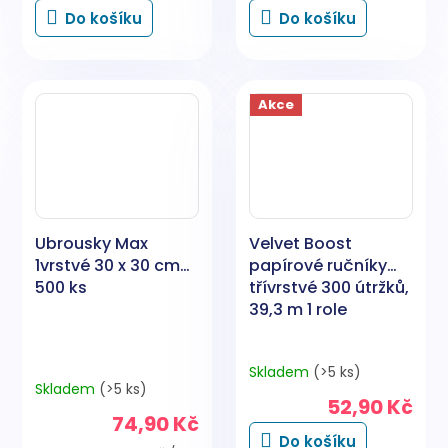
Do košíku
Do košíku
Akce
Ubrousky Max
Velvet Boost
1vrstvé 30 x 30 cm
papírové ručníky
500 ks
třívrstvé 300 útržků,
39,3 m 1 role
Skladem
(>5 ks)
Průměrné
Skladem
(>5 ks)
hodnocení
52,90 Kč
produktu
74,90 Kč
je
Do košíku