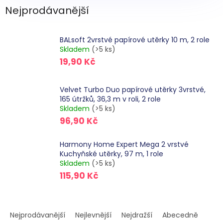
Nejprodávanější
BALsoft 2vrstvé papírové utěrky 10 m, 2 role
Skladem
(>5 ks)
19,90 Kč
Velvet Turbo Duo papírové utěrky 3vrstvé,
165 útržků, 36,3 m v roli, 2 role
Skladem
(>5 ks)
96,90 Kč
Harmony Home Expert Mega 2 vrstvé
Kuchyňské utěrky, 97 m, 1 role
Skladem
(>5 ks)
115,90 Kč
Ř
a
Nejprodávanější
Nejlevnější
Nejdražší
Abecedně