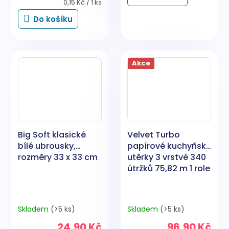
5,0
Měrná
0,15 Kč / 1 ks
cena:
z
Do košíku
5
hvězdiček.
Akce
Big Soft klasické
Velvet Turbo
bílé ubrousky,
papírové kuchyňské
rozměry 33 x 33 cm
utěrky 3 vrstvé 340
útržků 75,82 m 1 role
Skladem
(>5 ks)
Skladem
(>5 ks)
24,90 Kč
96,90 Kč