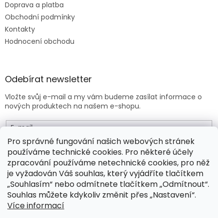
Doprava a platba
Obchodní podmínky
Kontakty
Hodnocení obchodu
Odebírat newsletter
Vložte svůj e-mail a my vám budeme zasílat informace o
nových produktech na našem e-shopu.
E-mail
Pro správné fungování našich webových stránek
používáme technické cookies. Pro některé účely
Vložením e-mailu souhlasíte s
obchodními podmínkami
.
zpracování používáme netechnické cookies, pro něž
je vyžadován Váš souhlas, který vyjádříte tlačítkem
PŘIHLÁSIT SE
„Souhlasím“ nebo odmítnete tlačítkem „Odmítnout“.
Souhlas můžete kdykoliv změnit přes „Nastavení“.
Více informací