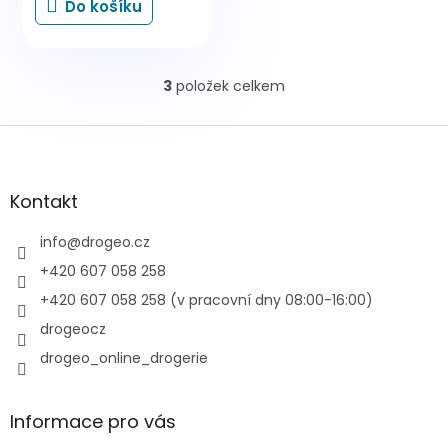
Do košíku
3
položek celkem
O
v
l
Z
á
á
d
p
a
a
Kontakt
c
t
í
í
info
@
drogeo.cz
p
r
+420 607 058 258
v
+420 607 058 258 (v pracovní dny 08:00-16:00)
k
y
drogeocz
v
drogeo_online_drogerie
ý
p
i
s
Informace pro vás
u