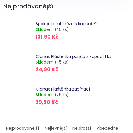
Nejprodávanější
Spokar kombinéza s kapucí XL
Skladem
(>5 ks)
131,90 Kč
Clanax Pláštěnka pončo s kapucí 1 ks
Skladem
(>5 ks)
24,90 Kč
Clanax Pláštěnka zapínací
Skladem
(>5 ks)
29,90 Kč
Ř
a
Nejprodávanější
Nejlevnější
Nejdražší
Abecedně