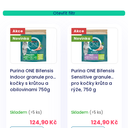
z
e
n
Otevřít filtr
í
V
p
ý
Akce
Akce
r
p
o
Novinka
Novinka
i
d
s
u
p
k
r
t
o
ů
Purina ONE Bifensis
Purina ONE Bifensis
d
Indoor granule pro
Sensitive granule
u
kočky s krůtou a
pro kočky krůta a
k
obilovinami 750g
rýže, 750 g
t
ů
Skladem
(>5 ks)
Skladem
(>5 ks)
124,90 Kč
124,90 Kč