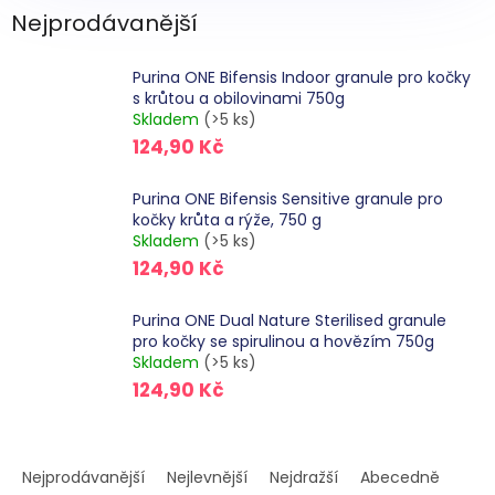
Nejprodávanější
Purina ONE Bifensis Indoor granule pro kočky
s krůtou a obilovinami 750g
Skladem
(>5 ks)
124,90 Kč
Purina ONE Bifensis Sensitive granule pro
kočky krůta a rýže, 750 g
Skladem
(>5 ks)
124,90 Kč
Purina ONE Dual Nature Sterilised granule
pro kočky se spirulinou a hovězím 750g
Skladem
(>5 ks)
124,90 Kč
Ř
a
Nejprodávanější
Nejlevnější
Nejdražší
Abecedně