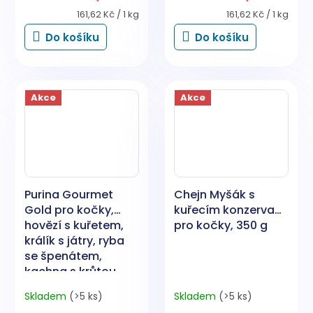
Měrná
Měrná
161,62 Kč / 1 kg
161,62 Kč / 1 kg
cena:
cena:
Do košíku
Do košíku
Akce
Akce
Purina Gourmet
Chejn Myšák s
Gold pro kočky,
kuřecím konzerva
hovězí s kuřetem,
pro kočky, 350 g
králík s játry, ryba
se špenátem,
kachna s krůtou,
8x85 g
Skladem
(>5 ks)
Skladem
(>5 ks)