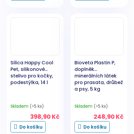
Silica Happy Cool
Bioveta Plastin P,
Pet, silikonové
doplněk
stelivo pro kočky,
minerálních látek
podestýlka, 14 l
pro prasata, drůbež
a psy, 5 kg
Skladem
(>5 ks)
Skladem
(>5 ks)
398,90 Kč
248,90 Kč
Do košíku
Do košíku