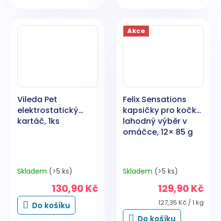
Akce
Vileda Pet
Felix Sensations
elektrostatický
kapsičky pro kočky
kartáč, 1ks
lahodný výběr v
omáčce, 12× 85 g
Skladem
(>5 ks)
Skladem
(>5 ks)
130,90 Kč
129,90 Kč
Měrná
127,35 Kč / 1 kg
Do košíku
cena:
Do košíku