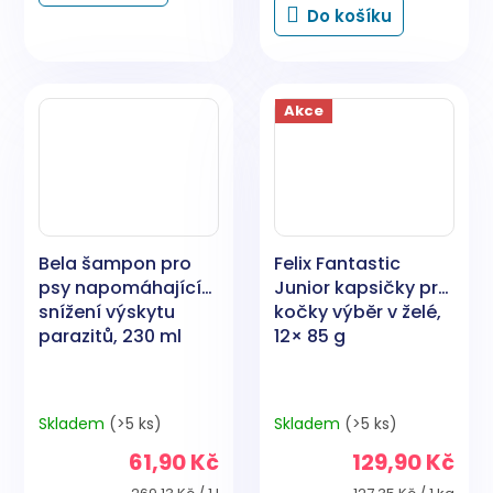
Do košíku
Akce
Bela šampon pro
Felix Fantastic
psy napomáhající
Junior kapsičky pro
snížení výskytu
kočky výběr v želé,
parazitů, 230 ml
12× 85 g
Skladem
(>5 ks)
Skladem
(>5 ks)
61,90 Kč
129,90 Kč
Měrná
Měrná