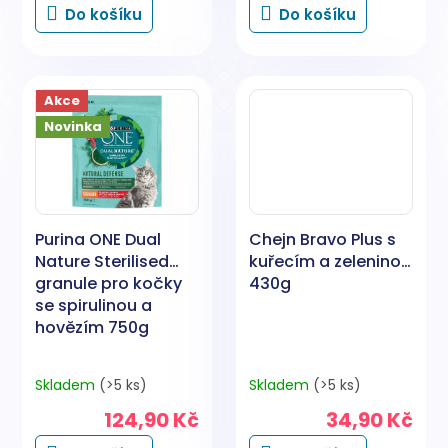
Do košíku
Do košíku
Akce
Novinka
Purina ONE Dual
Chejn Bravo Plus s
Nature Sterilised
kuřecím a zeleninou
granule pro kočky
430g
se spirulinou a
hovězím 750g
Skladem
(>5 ks)
Skladem
(>5 ks)
124,90 Kč
34,90 Kč