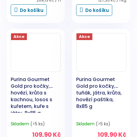
269,13 Kč / 1 l
127,35 Kč / 1 kg
cena:
cena:
Do košíku
Do košíku
Akce
Akce
Purina Gourmet
Purina Gourmet
Gold pro kočky,
Gold pro kočky,
hovězí, krůta s
tuňák, játra, krůta,
kachnou, losos s
hovězí paštika,
kuřetem, kuře s
8x85 g
játry, 8x85 g
Skladem
(>5 ks)
Skladem
(>5 ks)
109,90 Kč
109,90 Kč