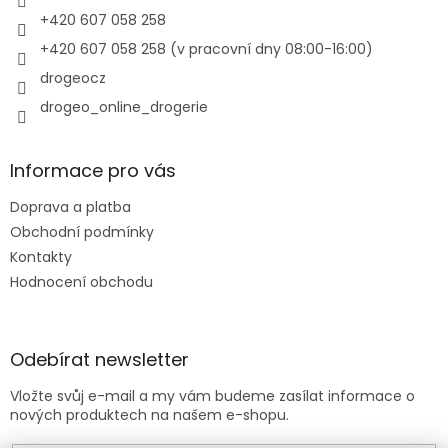
y
+420 607 058 258
v
+420 607 058 258 (v pracovní dny 08:00-16:00)
ý
p
drogeocz
i
drogeo_online_drogerie
s
u
Informace pro vás
Doprava a platba
Obchodní podmínky
Kontakty
Hodnocení obchodu
Odebírat newsletter
Vložte svůj e-mail a my vám budeme zasílat informace o
nových produktech na našem e-shopu.