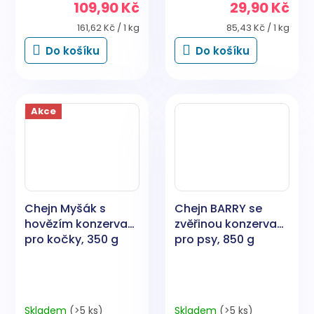
109,90 Kč
29,90 Kč
Měrná
Měrná
161,62 Kč / 1 kg
85,43 Kč / 1 kg
cena:
cena:
Do košíku
Do košíku
Akce
Chejn Myšák s
Chejn BARRY se
hovězím konzerva
zvěřinou konzerva
pro kočky, 350 g
pro psy, 850 g
Skladem
(>5 ks)
Skladem
(>5 ks)