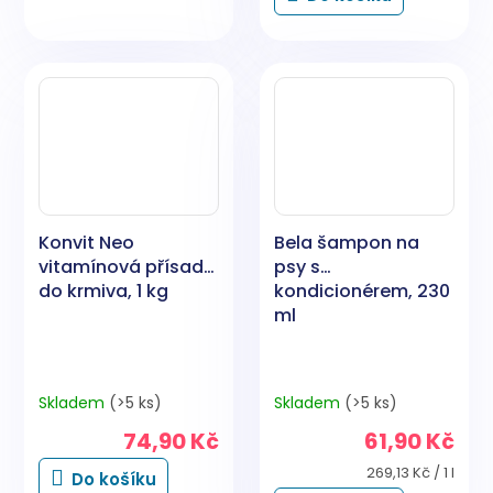
Konvit Neo
Bela šampon na
vitamínová přísada
psy s
do krmiva, 1 kg
kondicionérem, 230
ml
Skladem
(>5 ks)
Skladem
(>5 ks)
74,90 Kč
61,90 Kč
Měrná
269,13 Kč / 1 l
Do košíku
cena: