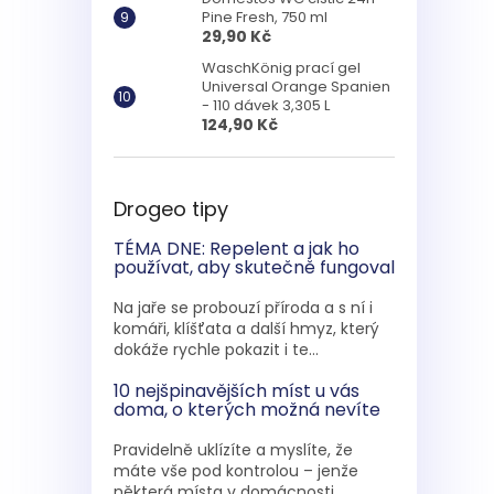
Pine Fresh, 750 ml
29,90 Kč
WaschKönig prací gel
Universal Orange Spanien
- 110 dávek 3,305 L
124,90 Kč
Drogeo tipy
TÉMA DNE: Repelent a jak ho
používat, aby skutečně fungoval
Na jaře se probouzí příroda a s ní i
komáři, klíšťata a další hmyz, který
dokáže rychle pokazit i te...
10 nejšpinavějších míst u vás
doma, o kterých možná nevíte
Pravidelně uklízíte a myslíte, že
máte vše pod kontrolou – jenže
některá místa v domácnosti