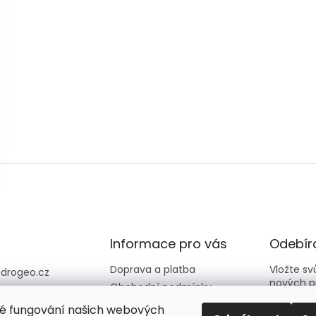
Informace pro vás
Odebíra
Doprava a platba
Vložte s
@
drogeo.cz
nových p
Obchodní podmínky
607 058 258
Kontakty
é fungování našich webových
607 058 258 (v
E-mail