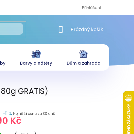
Přihlášení
NÁKUPNÍ KOŠÍK
Prázdný košík
eby
Barvy a nátěry
Dům a zahrada
+80g GRATIS)
č
–11 %
Nejnižší cena za 30 dnů
90 Kč