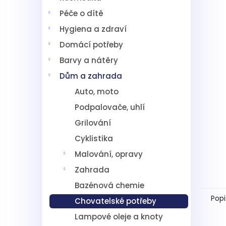
í
Péče o dítě
p
a
Hygiena a zdraví
n
Domácí potřeby
e
l
Barvy a nátěry
Dům a zahrada
Auto, moto
Podpalovače, uhlí
Grilování
Cyklistika
Malování, opravy
Zahrada
Bazénová chemie
Popi
Chovatelské potřeby
Lampové oleje a knoty