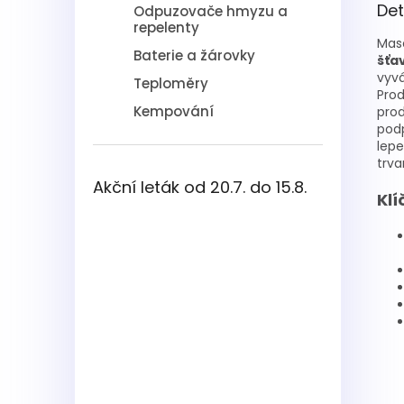
Det
Odpuzovače hmyzu a
repelenty
Mas
Baterie a žárovky
šťa
vyvá
Teploměry
Pro
Kempování
prod
podp
lepe
trva
Akční leták od 20.7. do 15.8.
Klí