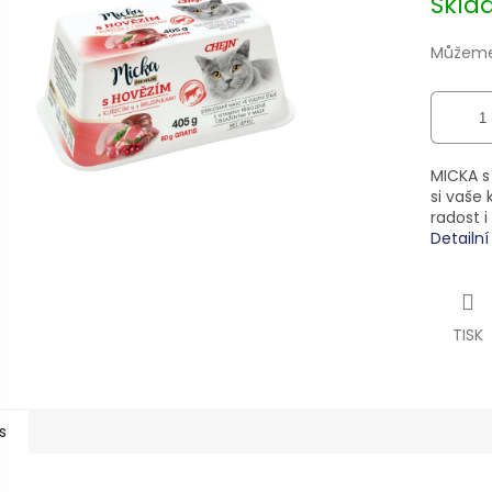
Skl
5
cena:
hvězdiček.
Můžeme 
MICKA s
si vaše
radost 
Detailn
TISK
s