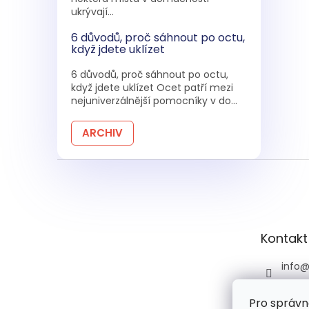
ukrývají...
6 důvodů, proč sáhnout po octu,
když jdete uklízet
6 důvodů, proč sáhnout po octu,
když jdete uklízet Ocet patří mezi
nejuniverzálnější pomocníky v do...
ARCHIV
Z
á
p
a
t
Kontakt
í
info
+420 
Pro správn
+420 