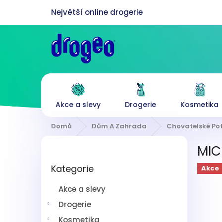
Přejít
na
obsah
Akce a slevy
Drogerie
Kosmetika
Domů
Dům A Zahrada
Chovatelské Po
P
MIC
o
Přeskočit
s
Kategorie
kategorie
Akce
t
r
Akce a slevy
a
n
Drogerie
n
Kosmetika