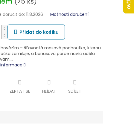
adem
(>5 ks)
doručit do:
11.8.2026
Možnosti doručení
Přidat do košíku
 hovězím – šťavnatá masová pochoutka, kterou
 kočka zamiluje, a bonusová porce navíc udělá
i vám.…
í informace
ZEPTAT SE
HLÍDAT
SDÍLET