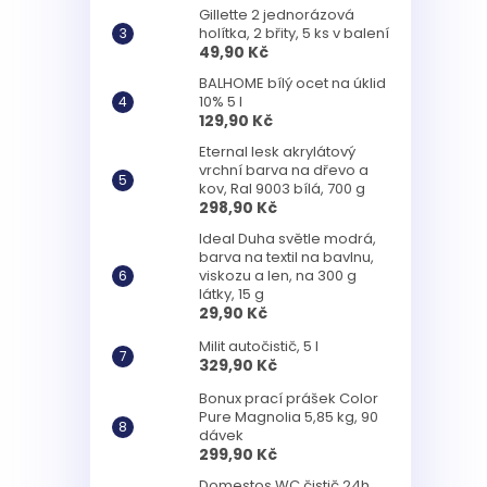
Gillette 2 jednorázová
holítka, 2 břity, 5 ks v balení
49,90 Kč
BALHOME bílý ocet na úklid
10% 5 l
129,90 Kč
Eternal lesk akrylátový
vrchní barva na dřevo a
kov, Ral 9003 bílá, 700 g
298,90 Kč
Ideal Duha světle modrá,
barva na textil na bavlnu,
viskozu a len, na 300 g
látky, 15 g
29,90 Kč
Milit autočistič, 5 l
329,90 Kč
Bonux prací prášek Color
Pure Magnolia 5,85 kg, 90
dávek
299,90 Kč
Domestos WC čistič 24h