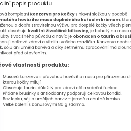
ailní popis produktu
ová kompletní
konzerva pro kočky
s hlavní složkou v podobě
vnatého hovězího masa doplněného kuřecím krémem
, kte
ženou a dobře stravitelnou výživu pro dospělé kočky všech ple
dukt obsahuje
kvalitní
živočišné
bílkoviny
, je bohatý na maso 
ukty živočišného původu a navíc je
obohacen o taurin a brus
orují celkové zdraví a vitalitu vašeho mazlíčka. Konzerva neobs
k, sóju ani umělá barviva a díky šetrnému zpracování má dlouh
nlivost před otevřením.
čové vlastnosti produktu:
Masová konzerva s převahou hovězího masa pro přirozenou c
kterou kočky milují.
Obsahuje taurin, důležitý pro zdraví očí a srdeční funkce.
Přidané brusinky s antioxidanty podporují celkovou kondici.
Bez lepku, sóji a umělých barviv – jemné a chutné krmivo.
Velké balení s bonusovými 80 g zdarma.