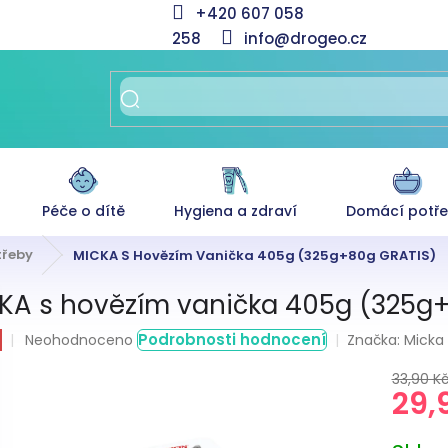
+420 607 058
258
info@drogeo.cz
Péče o dítě
Hygiena a zdraví
Domácí potř
třeby
MICKA S Hovězím Vanička 405g (325g+80g GRATIS)
KA s hovězím vanička 405g (325g
Průměrné
Podrobnosti hodnocení
Značka:
Micka
Neohodnoceno
hodnocení
produktu
33,90 K
29,
je
0,0
z
Měrná