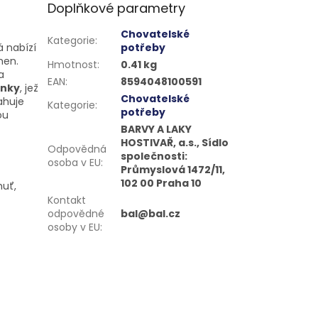
Doplňkové parametry
Chovatelské
Kategorie
:
rá nabízí
potřeby
men.
Hmotnost
:
0.41 kg
a
EAN
:
8594048100591
inky
, jež
Chovatelské
ahuje
Kategorie
:
potřeby
ou
BARVY A LAKY
HOSTIVAŘ, a.s., Sídlo
Odpovědná
společnosti:
osoba v EU
:
Průmyslová 1472/11,
102 00 Praha 10
huť,
Kontakt
odpovědné
bal@bal.cz
osoby v EU
: