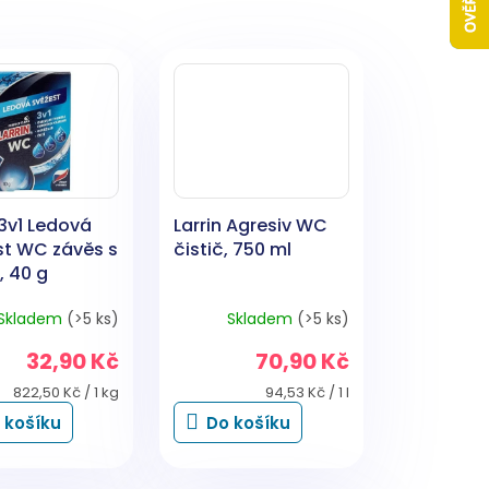
 3v1 Ledová
Larrin Agresiv WC
st WC závěs s
čistič, 750 ml
, 40 g
Skladem
(>5 ks)
Skladem
(>5 ks)
32,90 Kč
70,90 Kč
Měrná
Měrná
822,50 Kč / 1 kg
94,53 Kč / 1 l
cena:
cena:
 košíku
Do košíku