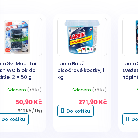
rin 3v1 Mountain
Larrin Bridž
Larrin
esh WC blok do
pisoárové kostky, 1
svěže
rže, 2 × 50 g
kg
náplní
Skladem
(>5 ks)
Skladem
(>5 ks)
50,90 Kč
271,90 Kč
Měrná
509 Kč / 1 kg
Do košíku
cena:
Do košíku
Do