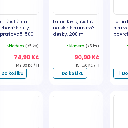
rin čistič na
Larrin Kera, čistič
Larrin 
rchové kouty,
na sklokeramické
nerez
zprašovač, 500
desky, 200 ml
povrc
Skladem
(>5 ks)
Skladem
(>5 ks)
74,90 Kč
90,90 Kč
Měrná
Měrná
149,80 Kč / 1 l
454,50 Kč / 1 l
cena:
cena:
Do košíku
Do košíku
Do