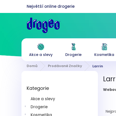
Přejít
na
obsah
Akce a slevy
Drogerie
Kosmetika
Domů
Prodávané Značky
Larrin
P
Larr
o
Přeskočit
s
Kategorie
kategorie
Webov
t
r
Akce a slevy
a
Ř
n
Drogerie
a
Nejpr
n
Kosmetika