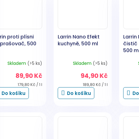
rin proti plísni
Larrin Nano Efekt
Larrin
zprašovač, 500
kuchyně, 500 ml
čistič
500 m
Skladem
(>5 ks)
Skladem
(>5 ks)
89,90 Kč
94,90 Kč
Měrná
Měrná
179,80 Kč / 1 l
189,80 Kč / 1 l
cena:
cena:
Do košíku
Do košíku
Do