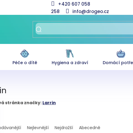
+420 607 058
258
info@drogeo.cz
Péče o dítě
Hygiena a zdraví
Domácí potř
in
á stránka značky:
Larrin
odávanější
Nejlevnější
Nejdražší
Abecedně