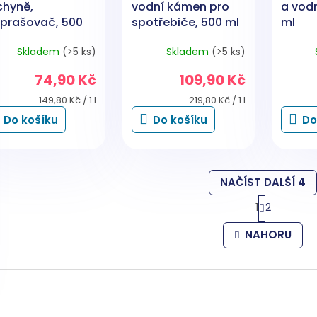
chyně,
vodní kámen pro
a vod
zprašovač, 500
spotřebiče, 500 ml
ml
Skladem
(>5 ks)
Skladem
(>5 ks)
74,90 Kč
109,90 Kč
Měrná
Měrná
149,80 Kč / 1 l
219,80 Kč / 1 l
cena:
cena:
Do košíku
Do košíku
Do
NAČÍST DALŠÍ 4
S
1
2
t
O
r
v
NAHORU
á
l
n
á
k
d
o
a
v
c
á
í
n