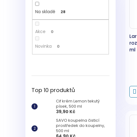
Na skladě
28
Akce
0
Lar
ro
Novinka
0
ml
Top 10 produktů
Cif krém Lemon tekutý
písek, 500 ml
39,90 Kč
SAVO koupelna čisticí
prostředek do koupelny,
500 ml
64,90 Kč