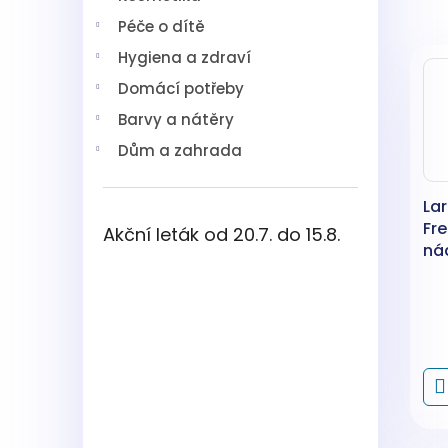
z
í
e
Péče o dítě
p
V
n
a
Hygiena a zdraví
ý
í
n
p
p
Domácí potřeby
e
i
r
l
Barvy a nátěry
s
o
Dům a zahrada
p
d
r
u
o
k
Lar
d
t
Fr
Akční leták od 20.7. do 15.8.
u
ů
nád
k
t
ů