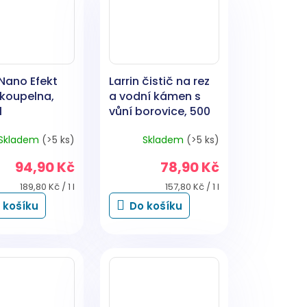
 Nano Efekt
Larrin čistič na rez
 koupelna,
a vodní kámen s
l
vůní borovice, 500
ml
Skladem
(>5 ks)
Skladem
(>5 ks)
94,90 Kč
78,90 Kč
Měrná
Měrná
189,80 Kč / 1 l
157,80 Kč / 1 l
cena:
cena:
 košíku
Do košíku