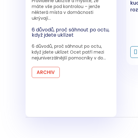
Pravidelně uklízíte a myslíte, že
ku
máte vše pod kontrolou – jenže
ro
některá místa v domácnosti
ml
ukrývají...
6 důvodů, proč sáhnout po octu,
když jdete uklízet
6 důvodů, proč sáhnout po octu,
když jdete uklízet Ocet patří mezi
nejuniverzálnější pomocníky v do...
ARCHIV
Z
á
p