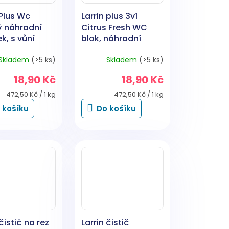
 Plus Wc
Larrin plus 3v1
ý náhradní
Citrus Fresh WC
k, s vůní
blok, náhradní
, 40 g
náplň, vůně citónu,
Skladem
(>5 ks)
Skladem
(>5 ks)
40 g
18,90 Kč
18,90 Kč
Měrná
Měrná
472,50 Kč / 1 kg
472,50 Kč / 1 kg
cena:
cena:
 košíku
Do košíku
čistič na rez
Larrin čistič