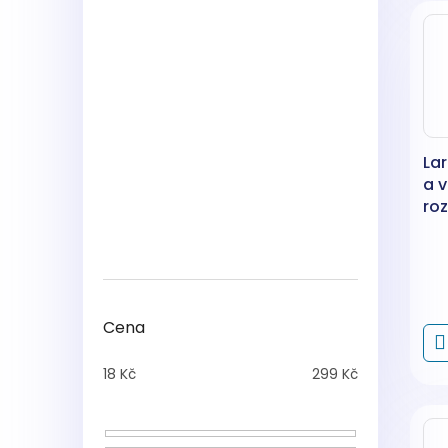
Lar
a 
ro
50
Cena
18
Kč
299
Kč