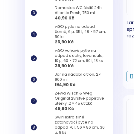
Domestos WC čistič 24h
Atlantic Fresh, 750 ml
40,90 Kč
Lar
viGO pytle na odpad
sp
černé, 6 µ, 35 l, 48 × 57 cm,
ro
50 ks
ml
26,90 Kč
viGO voňavé pytle na
odpad s uchy, levandule,
10 µ, 60 × 72 cm, 60 l, 18 ks
39,90 Kč
Jar na nádobí citron, 2×
900 ml
194,90 Kč
Zewa Wisch & Weg
Original 2vrstvé papírové
utěrky, 2 × 45 útržků
49,90 Kč
Swirl extra silné
zatahovací pytle na
odpad 70 l, 56 × 86 cm, 36
µ, 8 ks