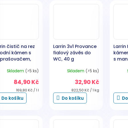
rin čistič na rez
Larrin 3v1 Provance
Larrin
vodní kámen s
fialový závěs do
kámen 
zprašovačem,
WC, 40 g
s mand
0 ml
Skladem
(>5 ks)
Skladem
(>5 ks)
84,90 Kč
32,90 Kč
Měrná
Měrná
169,80 Kč / 1 l
822,50 Kč / 1 kg
cena:
cena:
Do košíku
Do košíku
Do