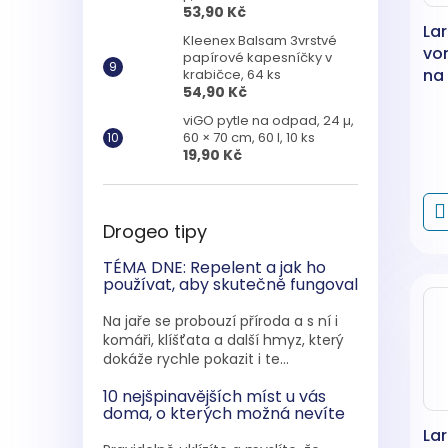
53,90 Kč
Lar
Kleenex Balsam 3vrstvé
vo
papírové kapesníčky v
na
krabičce, 64 ks
54,90 Kč
50
viGO pytle na odpad, 24 µ,
60 × 70 cm, 60 l, 10 ks
19,90 Kč
Drogeo tipy
TÉMA DNE: Repelent a jak ho
používat, aby skutečně fungoval
Na jaře se probouzí příroda a s ní i
komáři, klíšťata a další hmyz, který
dokáže rychle pokazit i te...
10 nejšpinavějších míst u vás
doma, o kterých možná nevíte
Lar