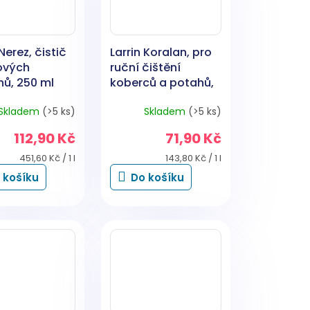
Nerez, čistič
Larrin Koralan, pro
ových
ruční čištění
hů, 250 ml
koberců a potahů,
500 ml
Skladem
(>5 ks)
Skladem
(>5 ks)
112,90 Kč
71,90 Kč
Měrná
Měrná
451,60 Kč / 1 l
143,80 Kč / 1 l
cena:
cena:
 košíku
Do košíku