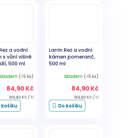
 Rez a vodní
Larrin Rez a vodní
s vůní višně
kámen pomeranč,
lí, 500 ml
500 ml
Skladem
(>5 ks)
Skladem
(>5 ks)
84,90 Kč
84,90 Kč
Měrná
Měrná
169,80 Kč / 1 l
169,80 Kč / 1 l
cena:
cena:
 košíku
Do košíku