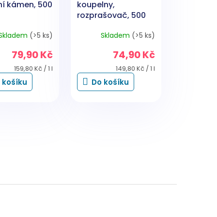
ní kámen, 500
koupelny,
rozprašovač, 500
ml
Skladem
(>5 ks)
Skladem
(>5 ks)
79,90 Kč
74,90 Kč
Měrná
Měrná
159,80 Kč / 1 l
149,80 Kč / 1 l
cena:
cena:
 košíku
Do košíku