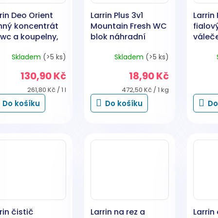
rin Deo Orient
Larrin Plus 3v1
Larrin
nný koncentrát
Mountain Fresh WC
fialov
 wc a koupelny,
blok náhradní
váleče
0 ml
náplň, vůně hor, 40
květin
Skladem
(>5 ks)
Skladem
(>5 ks)
g
130,90 Kč
18,90 Kč
Měrná
Měrná
261,80 Kč / 1 l
472,50 Kč / 1 kg
cena:
cena:
Do košíku
Do košíku
Do
rin čistič
Larrin na rez a
Larrin 