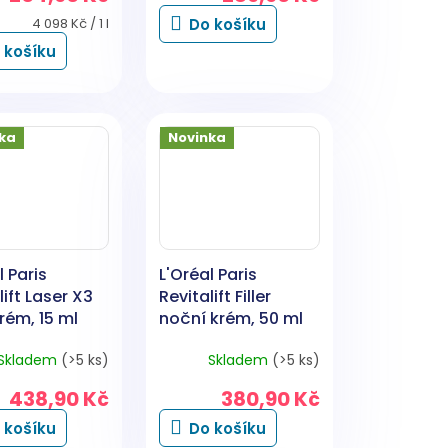
Měrná
4 098 Kč / 1 l
Do košíku
cena:
 košíku
ka
Novinka
l Paris
L'Oréal Paris
lift Laser X3
Revitalift Filler
rém, 15 ml
noční krém, 50 ml
Skladem
(>5 ks)
Skladem
(>5 ks)
438,90 Kč
380,90 Kč
 košíku
Do košíku