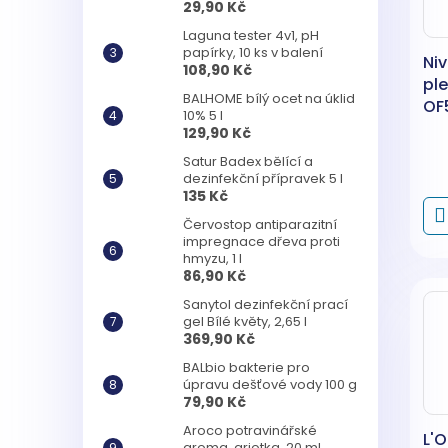
29,90 Kč
Laguna tester 4v1, pH
papírky, 10 ks v balení
Niv
108,90 Kč
pl
BALHOME bílý ocet na úklid
OF
10% 5 l
129,90 Kč
Satur Badex bělící a
dezinfekční přípravek 5 l
135 Kč
Červostop antiparazitní
impregnace dřeva proti
hmyzu, 1 l
86,90 Kč
Sanytol dezinfekční prací
gel Bílé květy, 2,65 l
369,90 Kč
BALbio bakterie pro
úpravu dešťové vody 100 g
79,90 Kč
Aroco potravinářské
L'O
aroma, griotka, 20 ml