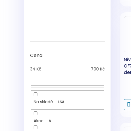
Cena
Ni
OF
34
Kč
700
Kč
de
vr
Na skladě
153
Akce
8