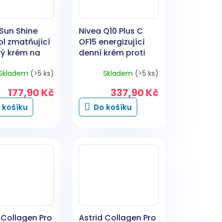
Sun Shine
Nivea Q10 Plus C
l zmatňující
OF15 energizující
vý krém na
denní krém proti
ání, OF 50,
vráskám, 50 ml
Skladem
(>5 ks)
Skladem
(>5 ks)
177,90 Kč
337,90 Kč
 košíku
Do košíku
 Collagen Pro
Astrid Collagen Pro