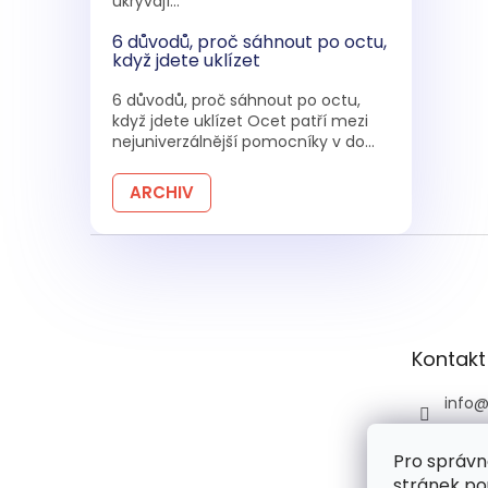
ukrývají...
6 důvodů, proč sáhnout po octu,
když jdete uklízet
6 důvodů, proč sáhnout po octu,
když jdete uklízet Ocet patří mezi
nejuniverzálnější pomocníky v do...
ARCHIV
Z
á
p
a
t
Kontakt
í
info
+420 
Pro správn
+420 
stránek po
praco