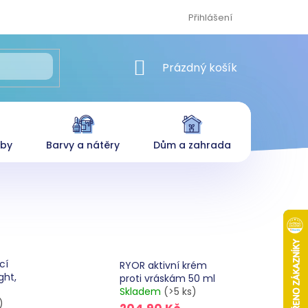
Přihlášení
NÁKUPNÍ KOŠÍK
Prázdný košík
eby
Barvy a nátěry
Dům a zahrada
cí
RYOR aktivní krém
ght,
proti vráskám 50 ml
Skladem
(>5 ks)
)