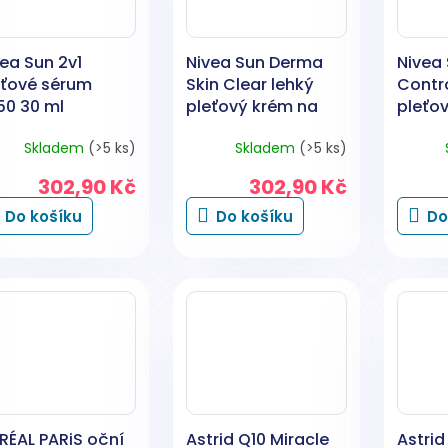
ea Sun 2v1
Nivea Sun Derma
Nivea 
eťové sérum
Skin Clear lehký
Contro
50 30 ml
pleťový krém na
pleťo
opalování, OF 50+,
opalov
Skladem
(>5 ks)
Skladem
(>5 ks)
40 ml
50 ml
302,90 Kč
302,90 Kč
Do košíku
Do košíku
Do
RÉAL PARiS oční
Astrid Q10 Miracle
Astrid