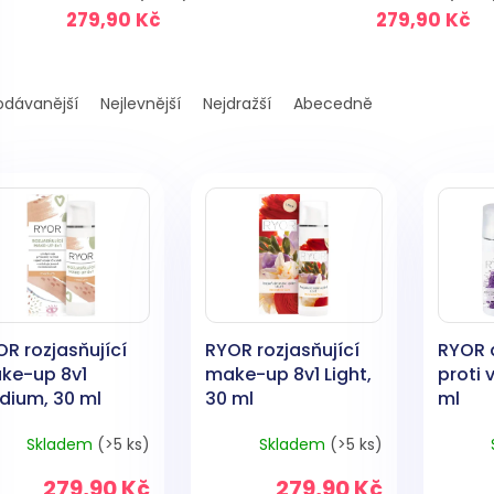
279,90 Kč
279,90 Kč
odávanější
Nejlevnější
Nejdražší
Abecedně
R rozjasňující
RYOR rozjasňující
RYOR 
ke-up 8v1
make-up 8v1 Light,
proti
dium, 30 ml
30 ml
ml
Skladem
(>5 ks)
Skladem
(>5 ks)
279,90 Kč
279,90 Kč