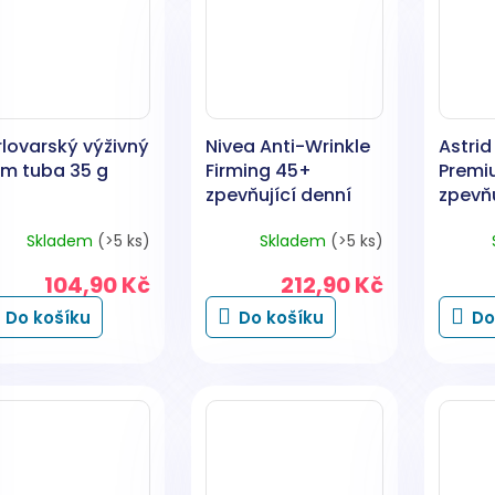
rlovarský výživný
Nivea Anti-Wrinkle
Astrid
ém tuba 35 g
Firming 45+
Premi
zpevňující denní
zpevňu
krém proti
vyplňu
Skladem
(>5 ks)
Skladem
(>5 ks)
vráskám, 50 ml
krém, 
104,90 Kč
212,90 Kč
Do košíku
Do košíku
Do