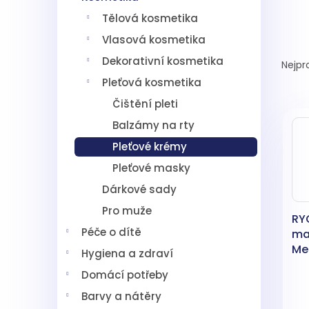
í
Tělová kosmetika
p
a
Vlasová kosmetika
Ř
n
a
Dekorativní kosmetika
Nejpr
e
z
l
Pleťová kosmetika
e
Čištění pleti
V
n
ý
í
Balzámy na rty
p
p
Pleťové krémy
i
r
s
o
Pleťové masky
p
d
Dárkové sady
r
u
Pro muže
o
k
RYO
d
t
Péče o dítě
ma
u
ů
Me
Hygiena a zdraví
k
t
Domácí potřeby
ů
Barvy a nátěry