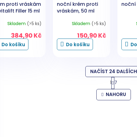
ém proti vráskám
noční krém proti
noční 
italift Filler 15 ml
vráskám, 50 ml
Skladem
(>5 ks)
Skladem
(>5 ks)
384,90 Kč
150,90 Kč
Do košíku
Do košíku
Do
NAČÍST 24 DALŠÍCH
S
1
7
t
O
r
v
NAHORU
á
l
n
á
k
d
o
a
v
c
á
í
n
í
p