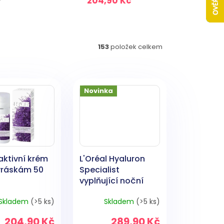
204,90 Kč
153
položek celkem
Novinka
aktivní krém
L'Oréal Hyaluron
 vráskám 50
Specialist
vyplňující noční
krém, 50 ml
Skladem
(>5 ks)
Skladem
(>5 ks)
204,90 Kč
289,90 Kč