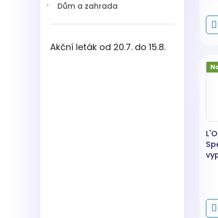
Dům a zahrada
Akční leták od 20.7. do 15.8.
N
L'O
Spe
vyp
kr