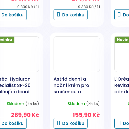
Měrná
Měrná
9 330 Kč / 1 l
9 330 Kč / 1 l
cena:
cena:
Do košíku
Do košíku
Do
ovinka
Novin
réal Hyaluron
Astrid denní a
L'Oréa
cialist SPF20
noční krém pro
Revita
lňující denní
smíšenou a
oční k
ém, 50 ml
mastnou pleť Aloe
Skladem
(>5 ks)
Skladem
(>5 ks)
Vera a Okurka 50
ml
289,90 Kč
155,90 Kč
Do košíku
Do košíku
Do