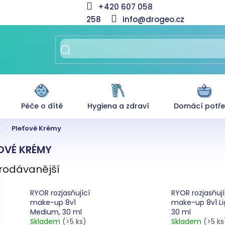
+420 607 058
258
info@drogeo.cz
Péče o dítě
Hygiena a zdraví
Domácí potř
Pleťové Krémy
OVÉ KRÉMY
rodávanější
RYOR rozjasňující
RYOR rozjasňují
make-up 8v1
make-up 8v1 Li
Medium, 30 ml
30 ml
Skladem
(>5 ks)
Skladem
(>5 ks