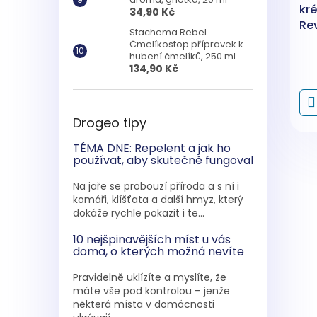
kr
34,90 Kč
Rev
Stachema Rebel
Čmelíkostop přípravek k
hubení čmelíků, 250 ml
134,90 Kč
Drogeo tipy
TÉMA DNE: Repelent a jak ho
používat, aby skutečně fungoval
Na jaře se probouzí příroda a s ní i
komáři, klíšťata a další hmyz, který
dokáže rychle pokazit i te...
10 nejšpinavějších míst u vás
doma, o kterých možná nevíte
Pravidelně uklízíte a myslíte, že
máte vše pod kontrolou – jenže
některá místa v domácnosti