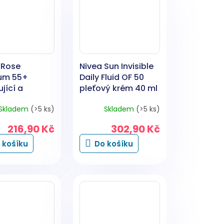
 Rose
Nivea Sun Invisible
um 55+
Daily Fluid OF 50
jící a
pleťový krém 40 ml
jící noční
Skladem
(>5 ks)
Skladem
(>5 ks)
50 ml
216,90 Kč
302,90 Kč
 košíku
Do košíku