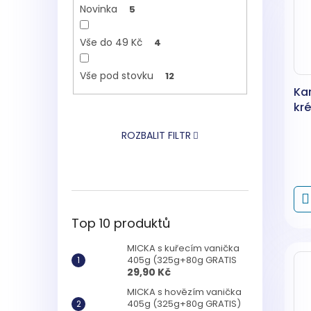
Novinka
5
Vše do 49 Kč
4
Vše pod stovku
12
Ka
kr
ROZBALIT FILTR
Top 10 produktů
MICKA s kuřecím vanička
405g (325g+80g GRATIS
29,90 Kč
MICKA s hovězím vanička
405g (325g+80g GRATIS)