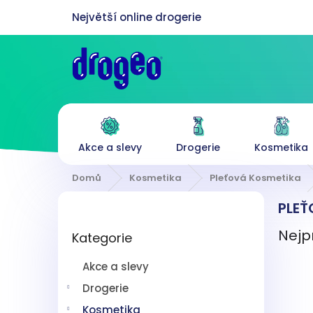
Přejít
na
obsah
Akce a slevy
Drogerie
Kosmetika
Domů
Kosmetika
Pleťová Kosmetika
P
PLEŤ
o
Přeskočit
s
Nejp
Kategorie
kategorie
t
r
Akce a slevy
a
n
Drogerie
n
Kosmetika