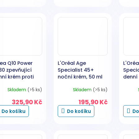
vea Q10 Power
L'Oréal Age
L'Oréa
30 zpevňující
Specialist 45+
Specia
nní krém proti
noční krém, 50 ml
denní 
áskám, 50 ml
Skladem
(>5 ks)
Skladem
(>5 ks)
325,90 Kč
195,90 Kč
Do košíku
Do košíku
Do