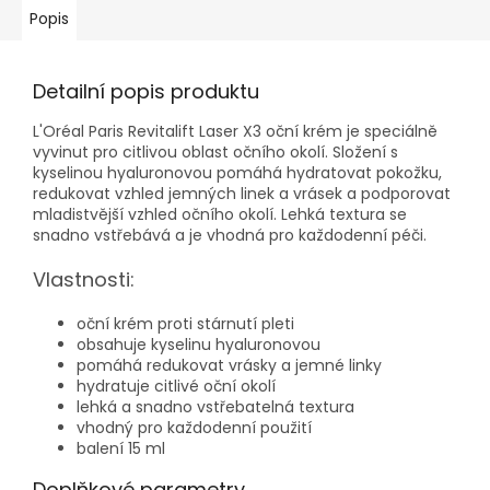
Popis
Detailní popis produktu
L'Oréal Paris Revitalift Laser X3 oční krém je speciálně
vyvinut pro citlivou oblast očního okolí. Složení s
kyselinou hyaluronovou pomáhá hydratovat pokožku,
redukovat vzhled jemných linek a vrásek a podporovat
mladistvější vzhled očního okolí. Lehká textura se
snadno vstřebává a je vhodná pro každodenní péči.
Vlastnosti:
oční krém proti stárnutí pleti
obsahuje kyselinu hyaluronovou
pomáhá redukovat vrásky a jemné linky
hydratuje citlivé oční okolí
lehká a snadno vstřebatelná textura
vhodný pro každodenní použití
balení 15 ml
Doplňkové parametry