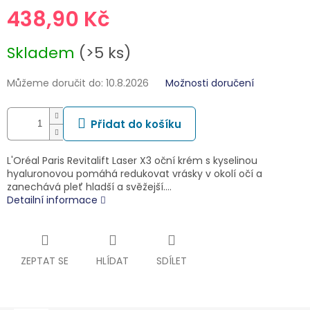
438,90 Kč
Měrná
Skladem
(>5 ks)
cena:
Můžeme doručit do:
10.8.2026
Možnosti doručení
Přidat do košíku
L'Oréal Paris Revitalift Laser X3 oční krém s kyselinou
hyaluronovou pomáhá redukovat vrásky v okolí očí a
zanechává pleť hladší a svěžejší.…
Detailní informace
ZEPTAT SE
HLÍDAT
SDÍLET