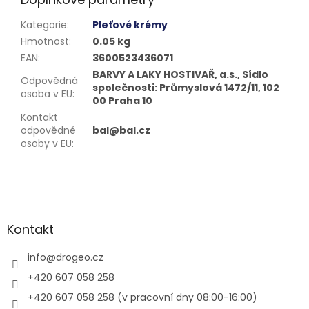
Kategorie
:
Pleťové krémy
Hmotnost
:
0.05 kg
EAN
:
3600523436071
BARVY A LAKY HOSTIVAŘ, a.s., Sídlo
Odpovědná
společnosti: Průmyslová 1472/11, 102
osoba v EU
:
00 Praha 10
Kontakt
odpovědné
bal@bal.cz
osoby v EU
:
Z
á
p
a
Kontakt
t
í
info
@
drogeo.cz
+420 607 058 258
+420 607 058 258 (v pracovní dny 08:00-16:00)