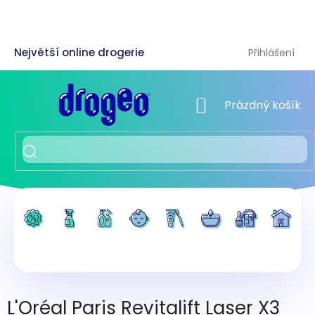
Přejít
na
obsah
Přihlášení
NÁKUPNÍ KOŠÍK
Prázdný košík
L'Oréal Paris Revitalift Laser X3