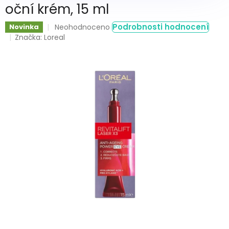
oční krém, 15 ml
Průměrné
Podrobnosti hodnocení
Novinka
Neohodnoceno
hodnocení
Značka:
Loreal
produktu
je
0,0
z
5
hvězdiček.