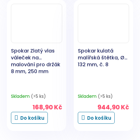
Spokar Zlatý vlas
Spokar kulatá
váleček na
malířská štětka, Ø
malování pro držák
132 mm, č. 8
8 mm, 250 mm
Skladem
(>5 ks)
Skladem
(>5 ks)
168,90 Kč
944,90 Kč
Do košíku
Do košíku