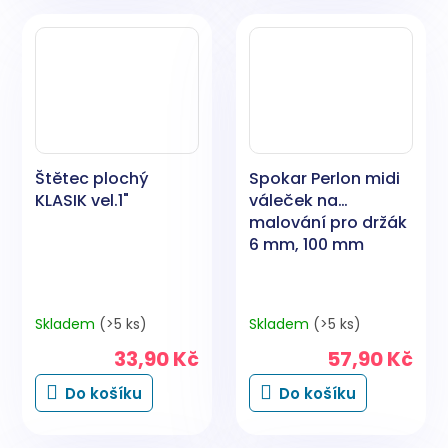
Štětec plochý
Spokar Perlon midi
KLASIK vel.1"
váleček na
malování pro držák
6 mm, 100 mm
Skladem
(>5 ks)
Skladem
(>5 ks)
33,90 Kč
57,90 Kč
Do košíku
Do košíku