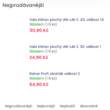
Nejprodávanější
Vala štětec plochý UNI-LAK č. 40, velikost 1,5
Skladem
(>5 ks)
30,90 Kč
Vala štětec plochý UNI-LAK č. 30, velikost 1
Skladem
(>5 ks)
24,90 Kč
Rainer Profi zárohák velikost 2
Skladem
(>5 ks)
54,90 Kč
Ř
a
Nejprodávanější
Nejlevnější
Nejdražší
Abecedně