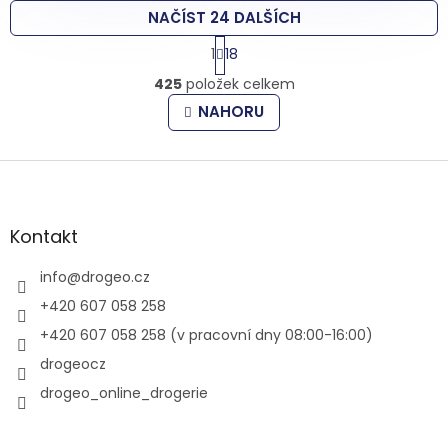
NAČÍST 24 DALŠÍCH
S
1
18
t
O
r
425
položek celkem
v
á
l
n
NAHORU
k
á
o
d
v
Z
a
á
c
á
n
í
p
í
p
a
Kontakt
r
t
v
í
info
@
drogeo.cz
k
y
+420 607 058 258
v
+420 607 058 258 (v pracovní dny 08:00-16:00)
ý
p
drogeocz
i
drogeo_online_drogerie
s
u