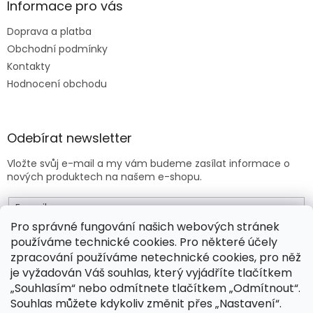
Informace pro vás
Doprava a platba
Obchodní podmínky
Kontakty
Hodnocení obchodu
Odebírat newsletter
Vložte svůj e-mail a my vám budeme zasílat informace o
nových produktech na našem e-shopu.
E-mail
Pro správné fungování našich webových stránek
používáme technické cookies. Pro některé účely
Vložením e-mailu souhlasíte s
obchodními podmínkami
.
zpracování používáme netechnické cookies, pro něž
je vyžadován Váš souhlas, který vyjádříte tlačítkem
PŘIHLÁSIT SE
„Souhlasím“ nebo odmítnete tlačítkem „Odmítnout“.
Souhlas můžete kdykoliv změnit přes „Nastavení“.