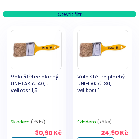
z
e
n
Otevřít filtr
í
V
p
ý
r
p
o
i
d
s
u
p
k
r
t
o
ů
Vala štětec plochý
Vala štětec plochý
d
UNI-LAK č. 40,
UNI-LAK č. 30,
u
velikost 1,5
velikost 1
k
t
ů
Skladem
(>5 ks)
Skladem
(>5 ks)
30,90 Kč
24,90 Kč