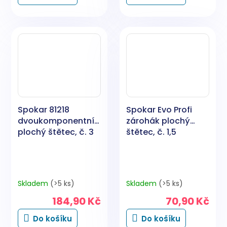
Spokar 81218
Spokar Evo Profi
dvoukomponentní
zárohák plochý
plochý štětec, č. 3
štětec, č. 1,5
Skladem
(>5 ks)
Skladem
(>5 ks)
184,90 Kč
70,90 Kč
Do košíku
Do košíku