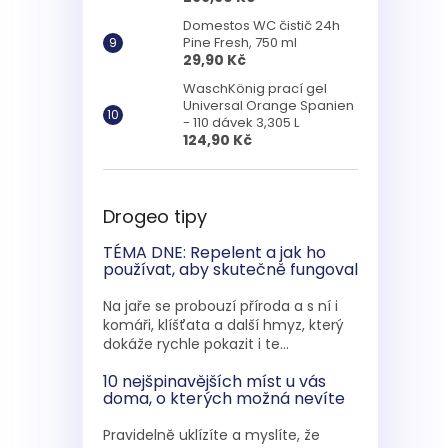
Domestos WC čistič 24h
Pine Fresh, 750 ml
29,90 Kč
WaschKönig prací gel
Universal Orange Spanien
- 110 dávek 3,305 L
124,90 Kč
Drogeo tipy
TÉMA DNE: Repelent a jak ho
používat, aby skutečně fungoval
Na jaře se probouzí příroda a s ní i
komáři, klíšťata a další hmyz, který
dokáže rychle pokazit i te...
10 nejšpinavějších míst u vás
doma, o kterých možná nevíte
Pravidelně uklízíte a myslíte, že