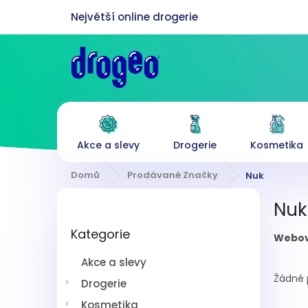
Přejít
na
obsah
Akce a slevy
Drogerie
Kosmetika
Domů
Prodávané Značky
Nuk
P
Nuk
o
Přeskočit
s
Kategorie
kategorie
Webov
t
r
Akce a slevy
a
Žádné 
n
Drogerie
n
Kosmetika