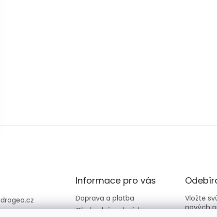
Informace pro vás
Odebíra
Doprava a platba
Vložte s
@
drogeo.cz
nových p
Obchodní podmínky
607 058 258