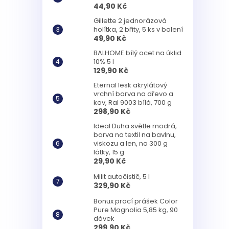
44,90 Kč
Gillette 2 jednorázová
holítka, 2 břity, 5 ks v balení
49,90 Kč
BALHOME bílý ocet na úklid
10% 5 l
129,90 Kč
Eternal lesk akrylátový
vrchní barva na dřevo a
kov, Ral 9003 bílá, 700 g
298,90 Kč
Ideal Duha světle modrá,
barva na textil na bavlnu,
viskozu a len, na 300 g
látky, 15 g
29,90 Kč
Milit autočistič, 5 l
329,90 Kč
Bonux prací prášek Color
Pure Magnolia 5,85 kg, 90
dávek
299,90 Kč