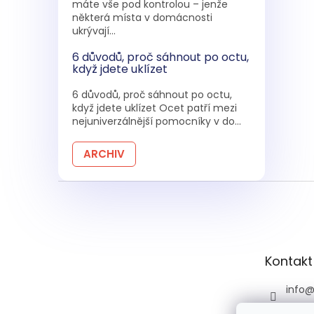
máte vše pod kontrolou – jenže
některá místa v domácnosti
ukrývají...
6 důvodů, proč sáhnout po octu,
když jdete uklízet
6 důvodů, proč sáhnout po octu,
když jdete uklízet Ocet patří mezi
nejuniverzálnější pomocníky v do...
ARCHIV
Z
á
p
a
t
Kontakt
í
info
+420 