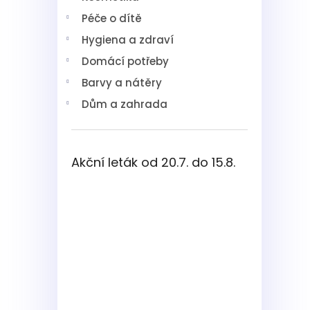
í
Péče o dítě
p
a
Hygiena a zdraví
n
Domácí potřeby
e
l
Barvy a nátěry
Dům a zahrada
Akční leták od 20.7. do 15.8.