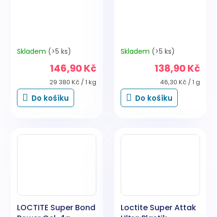
Skladem
(>5 ks)
Skladem
(>5 ks)
146,90 Kč
138,90 Kč
Měrná
Měrná
29 380 Kč / 1 kg
46,30 Kč / 1 g
cena:
cena:
Do košíku
Do košíku
LOCTITE Super Bond
Loctite Super Attak