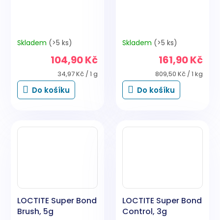
Skladem
(>5 ks)
Skladem
(>5 ks)
104,90 Kč
161,90 Kč
Měrná
Měrná
34,97 Kč / 1 g
809,50 Kč / 1 kg
cena:
cena:
Do košíku
Do košíku
LOCTITE Super Bond
LOCTITE Super Bond
Brush, 5g
Control, 3g