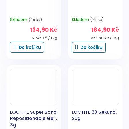
Skladem
(>5 ks)
Skladem
(>5 ks)
134,90 Kč
184,90 Kč
Měrná
Měrná
6 745 Kč / 1 kg
36 980 Kč / 1 kg
cena:
cena:
Do košíku
Do košíku
LOCTITE Super Bond
LOCTITE 60 Sekund,
Repositionable Gel,
20g
3g