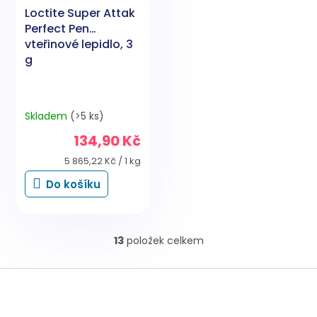
Loctite Super Attak
Perfect Pen
vteřinové lepidlo, 3
g
Skladem
(>5 ks)
134,90 Kč
Měrná
5 865,22 Kč / 1 kg
cena:
Do košíku
13
položek celkem
O
v
l
Z
á
á
d
p
a