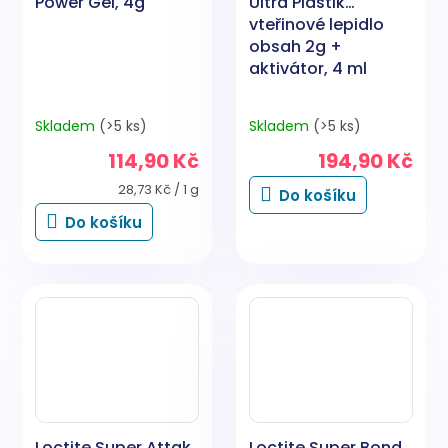
Power Gel, 4g
Ultra Plastik
vteřinové lepidlo
obsah 2g +
aktivátor, 4 ml
Skladem
(>5 ks)
Skladem
(>5 ks)
114,90 Kč
194,90 Kč
Měrná
28,73 Kč / 1 g
Do košíku
cena:
Do košíku
Loctite Super Attak
Loctite Super Bond