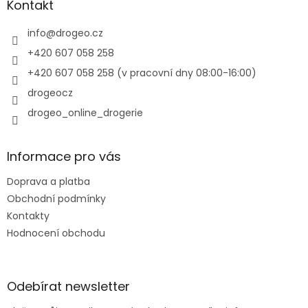
a
Kontakt
c
t
í
í
info
@
drogeo.cz
p
r
+420 607 058 258
v
+420 607 058 258 (v pracovní dny 08:00-16:00)
k
y
drogeocz
v
drogeo_online_drogerie
ý
p
i
s
Informace pro vás
u
Doprava a platba
Obchodní podmínky
Kontakty
Hodnocení obchodu
Odebírat newsletter