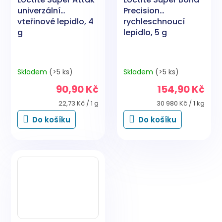
univerzální
Precision
vteřinové lepidlo, 4
rychleschnoucí
g
lepidlo, 5 g
Skladem
(>5 ks)
Skladem
(>5 ks)
90,90 Kč
154,90 Kč
Měrná
Měrná
22,73 Kč / 1 g
30 980 Kč / 1 kg
cena:
cena:
Do košíku
Do košíku