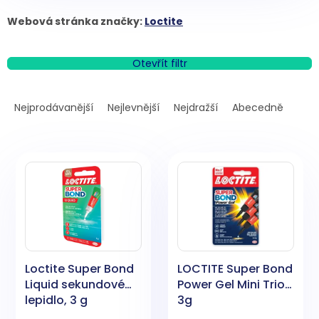
Webová stránka značky:
Loctite
Otevřít filtr
Ř
a
Nejprodávanější
Nejlevnější
Nejdražší
Abecedně
z
e
V
n
ý
í
p
p
i
r
s
o
p
d
r
u
o
k
Loctite Super Bond
LOCTITE Super Bond
d
t
Liquid sekundové
Power Gel Mini Trio,
u
ů
lepidlo, 3 g
3g
k