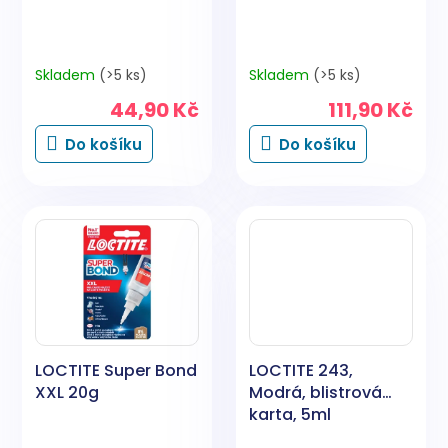
t
ů
Skladem
(>5 ks)
Skladem
(>5 ks)
44,90 Kč
111,90 Kč
Do košíku
Do košíku
LOCTITE Super Bond
LOCTITE 243,
XXL 20g
Modrá, blistrová
karta, 5ml