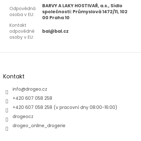
BARVY A LAKY HOSTIVAŘ, a.s., Sídlo
Odpovědná
společnosti: Průmyslová 1472/11, 102
osoba v EU
:
00 Praha 10
Kontakt
odpovědné
bal@bal.cz
osoby v EU
:
Z
á
p
a
Kontakt
t
í
info
@
drogeo.cz
+420 607 058 258
+420 607 058 258 (v pracovní dny 08:00-16:00)
drogeocz
drogeo_online_drogerie