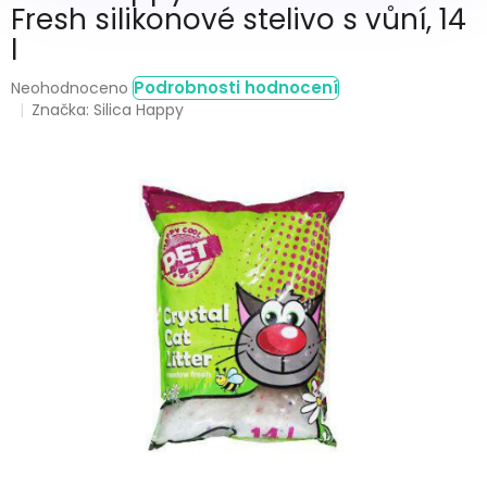
Fresh silikonové stelivo s vůní, 14
l
Průměrné
Podrobnosti hodnocení
Neohodnoceno
hodnocení
Značka:
Silica Happy
produktu
je
0,0
z
5
hvězdiček.