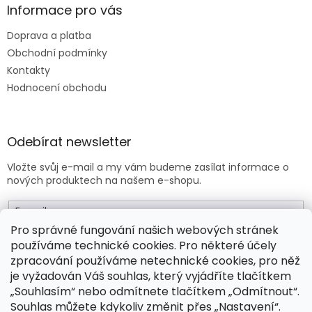
Informace pro vás
Doprava a platba
Obchodní podmínky
Kontakty
Hodnocení obchodu
Odebírat newsletter
Vložte svůj e-mail a my vám budeme zasílat informace o
nových produktech na našem e-shopu.
E-mail
Pro správné fungování našich webových stránek
používáme technické cookies. Pro některé účely
Vložením e-mailu souhlasíte s
obchodními podmínkami
.
zpracování používáme netechnické cookies, pro něž
je vyžadován Váš souhlas, který vyjádříte tlačítkem
PŘIHLÁSIT SE
„Souhlasím“ nebo odmítnete tlačítkem „Odmítnout“.
Souhlas můžete kdykoliv změnit přes „Nastavení“.