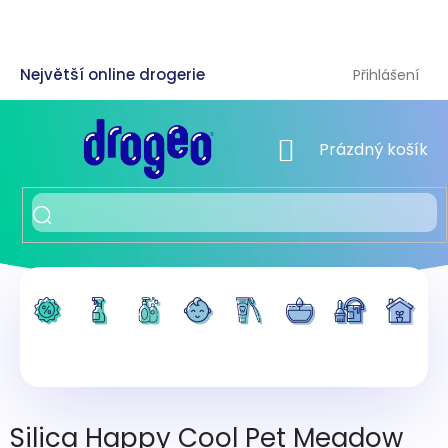
Přejít
na
obsah
Přihlášení
NÁKUPNÍ KOŠÍK
Prázdný košík
Silica Happy Cool Pet Meadow