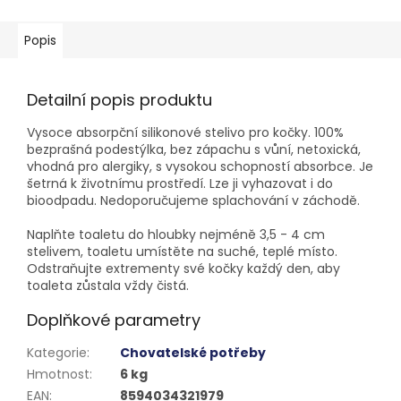
Popis
Detailní popis produktu
Vysoce absorpční silikonové stelivo pro kočky. 100%
bezprašná podestýlka, bez zápachu s vůní, netoxická,
vhodná pro alergiky, s vysokou schopností absorbce. Je
šetrná k životnímu prostředí. Lze ji vyhazovat i do
bioodpadu. Nedoporučujeme splachování v záchodě.
Naplňte toaletu do hloubky nejméně 3,5 - 4 cm
stelivem, toaletu umístěte na suché, teplé místo.
Odstraňujte extrementy své kočky každý den, aby
toaleta zůstala vždy čistá.
Doplňkové parametry
Kategorie
:
Chovatelské potřeby
Hmotnost
:
6 kg
EAN
:
8594034321979