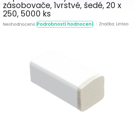
zásobovače, 1vrstvé, šedé, 20 x
250, 5000 ks
Průměrné
Podrobnosti hodnocení
Značka:
Linteo
Neohodnoceno
hodnocení
produktu
je
0,0
z
5
hvězdiček.