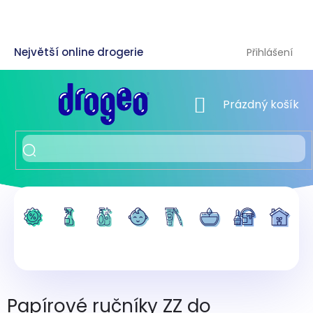
Přejít
na
obsah
Přihlášení
NÁKUPNÍ KOŠÍK
Prázdný košík
Papírové ručníky ZZ do