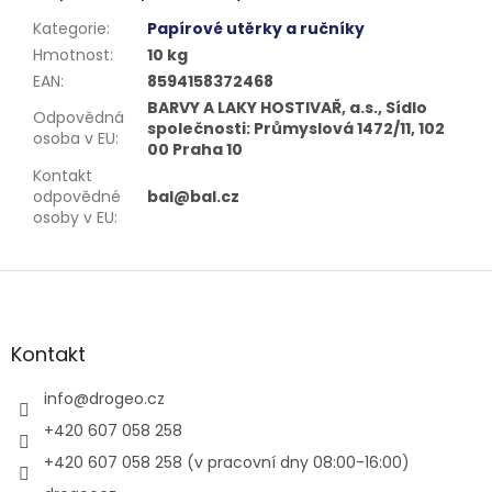
Kategorie
:
Papírové utěrky a ručníky
Hmotnost
:
10 kg
EAN
:
8594158372468
BARVY A LAKY HOSTIVAŘ, a.s., Sídlo
Odpovědná
společnosti: Průmyslová 1472/11, 102
osoba v EU
:
00 Praha 10
Kontakt
odpovědné
bal@bal.cz
osoby v EU
:
Z
á
p
a
Kontakt
t
í
info
@
drogeo.cz
+420 607 058 258
+420 607 058 258 (v pracovní dny 08:00-16:00)